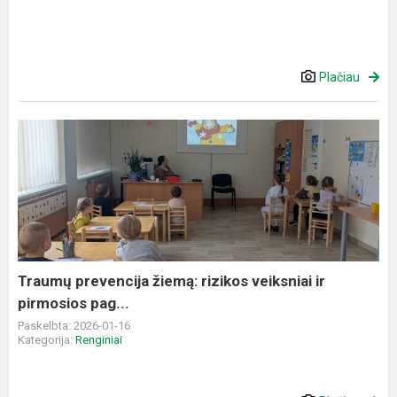
Plačiau
Traumų
prevencija
žiemą:
rizikos
veiksniai
ir
pirmosios
pag...
Traumų prevencija žiemą: rizikos veiksniai ir
pirmosios pag...
Paskelbta: 2026-01-16
Kategorija:
Renginiai