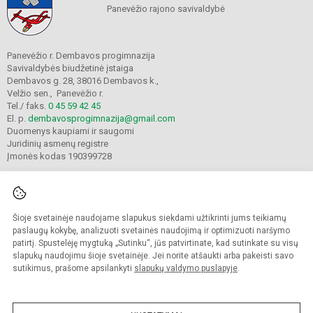
Panevėžio rajono savivaldybė
Panevėžio r. Dembavos progimnazija
Savivaldybės biudžetinė įstaiga
Dembavos g. 28, 38016 Dembavos k.,
Velžio sen., Panevėžio r.
Tel./ faks.
0 45 59 42 45
El. p.
dembavosprogimnazija@gmail.com
Duomenys kaupiami ir saugomi
Juridinių asmenų registre
Įmonės kodas 190399728
Šioje svetainėje naudojame slapukus siekdami užtikrinti jums teikiamų
© 2021. Panevėžio r. Dembavos progimnazija. Visos teisės saugomos.
Kopijuoti turinį be raštiško progimnazijos sutikimo griežtai draudžiama.
paslaugų kokybę, analizuoti svetainės naudojimą ir optimizuoti naršymo
patirtį. Spustelėję mygtuką „Sutinku“, jūs patvirtinate, kad sutinkate su visų
Prieinamumo paraiška
Slapukų valdymas
slapukų naudojimu šioje svetainėje. Jei norite atšaukti arba pakeisti savo
sutikimus, prašome apsilankyti
slapukų valdymo puslapyje
.
Sumanus būdas atnaujinti
mokyklos interneto
svetainę