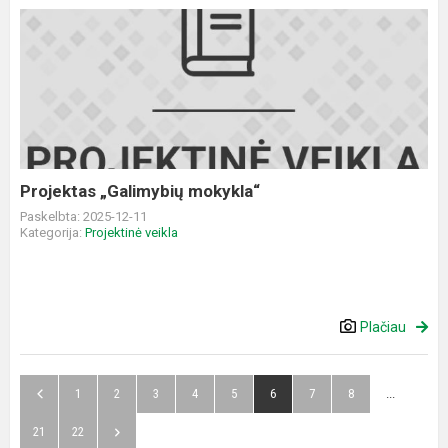
Projektas
„Galimybių
mokykla“
Projektas „Galimybių mokykla“
Paskelbta: 2025-12-11
Kategorija:
Projektinė veikla
Plačiau
1
2
3
4
5
6
7
8
...
21
22