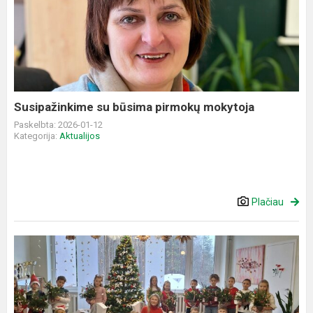
su
būsima
pirmokų
mokytoja
Susipažinkime su būsima pirmokų mokytoja
Paskelbta: 2026-01-12
Kategorija:
Aktualijos
Plačiau
Edukacinė
kalėdinė
veikla
mokykloje