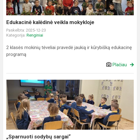
Edukacinė kalėdinė veikla mokykloje
Paskelbta: 2025-12-23
Kategorija:
Renginiai
2 klasės mokinių tėveliai pravedė jaukią ir kūrybišką edukacinę
programą
Plačiau
„Sparnuoti
sodybų
sargai“
„Sparnuoti sodybų sargai“