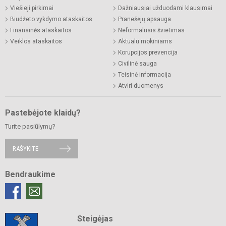
Viešieji pirkimai
Dažniausiai užduodami klausimai
Biudžeto vykdymo ataskaitos
Pranešėjų apsauga
Finansinės ataskaitos
Neformalusis švietimas
Veiklos ataskaitos
Aktualu mokiniams
Korupcijos prevencija
Civilinė sauga
Teisinė informacija
Atviri duomenys
Pastebėjote klaidų?
Turite pasiūlymų?
RAŠYKITE
Bendraukime
Steigėjas