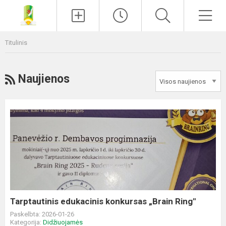
Paieška
Men
Titulinis
RSS
Naujienos
Tarptautinis
edukacinis
konkursas
„Brain
Ring"
Tarptautinis edukacinis konkursas „Brain Ring"
Paskelbta: 2026-01-26
Kategorija:
Didžiuojamės