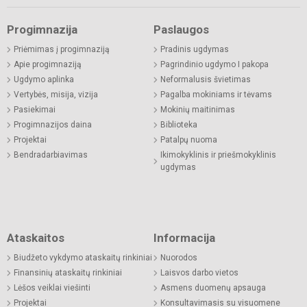
Progimnazija
Paslaugos
Priėmimas į progimnaziją
Pradinis ugdymas
Apie progimnaziją
Pagrindinio ugdymo I pakopa
Ugdymo aplinka
Neformalusis švietimas
Vertybės, misija, vizija
Pagalba mokiniams ir tėvams
Pasiekimai
Mokinių maitinimas
Progimnazijos daina
Biblioteka
Projektai
Patalpų nuoma
Bendradarbiavimas
Ikimokyklinis ir priešmokyklinis
ugdymas
Ataskaitos
Informacija
Biudžeto vykdymo ataskaitų rinkiniai
Nuorodos
Finansinių ataskaitų rinkiniai
Laisvos darbo vietos
Lėšos veiklai viešinti
Asmens duomenų apsauga
Projektai
Konsultavimasis su visuomene