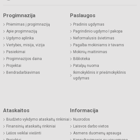
Progimnazija
Paslaugos
Priėmimas į progimnaziją
Pradinis ugdymas
Apie progimnaziją
Pagrindinio ugdymo I pakopa
Ugdymo aplinka
Neformalusis švietimas
Vertybės, misija, vizija
Pagalba mokiniams ir tėvams
Pasiekimai
Mokinių maitinimas
Progimnazijos daina
Biblioteka
Projektai
Patalpų nuoma
Bendradarbiavimas
Ikimokyklinis ir priešmokyklinis
ugdymas
Ataskaitos
Informacija
Biudžeto vykdymo ataskaitų rinkiniai
Nuorodos
Finansinių ataskaitų rinkiniai
Laisvos darbo vietos
Lėšos veiklai viešinti
Asmens duomenų apsauga