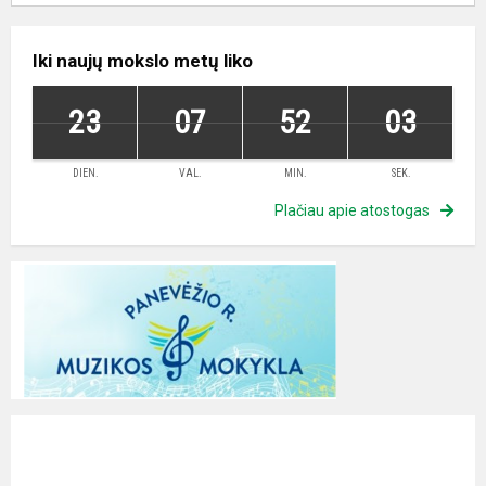
Iki naujų mokslo metų liko
23
07
52
02
DIEN.
VAL.
MIN.
SEK.
Plačiau apie atostogas