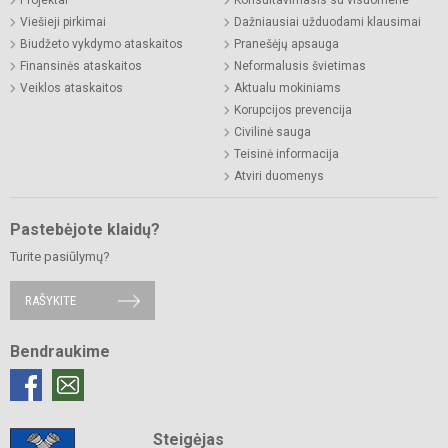
Projektai
Konsultavimasis su visuomene
Viešieji pirkimai
Dažniausiai užduodami klausimai
Biudžeto vykdymo ataskaitos
Pranešėjų apsauga
Finansinės ataskaitos
Neformalusis švietimas
Veiklos ataskaitos
Aktualu mokiniams
Korupcijos prevencija
Civilinė sauga
Teisinė informacija
Atviri duomenys
Pastebėjote klaidų?
Turite pasiūlymų?
RAŠYKITE
Bendraukime
Steigėjas