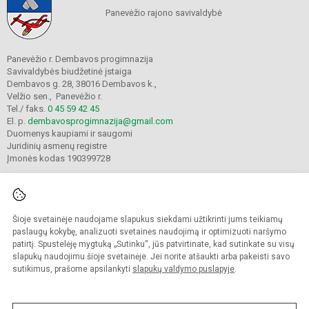
Panevėžio rajono savivaldybė
Panevėžio r. Dembavos progimnazija
Savivaldybės biudžetinė įstaiga
Dembavos g. 28, 38016 Dembavos k.,
Velžio sen., Panevėžio r.
Tel./ faks.
0 45 59 42 45
El. p.
dembavosprogimnazija@gmail.com
Duomenys kaupiami ir saugomi
Juridinių asmenų registre
Įmonės kodas 190399728
Šioje svetainėje naudojame slapukus siekdami užtikrinti jums teikiamų
© 2021. Panevėžio r. Dembavos progimnazija. Visos teisės saugomos.
Kopijuoti turinį be raštiško progimnazijos sutikimo griežtai draudžiama.
paslaugų kokybę, analizuoti svetainės naudojimą ir optimizuoti naršymo
patirtį. Spustelėję mygtuką „Sutinku“, jūs patvirtinate, kad sutinkate su visų
Prieinamumo paraiška
Slapukų valdymas
slapukų naudojimu šioje svetainėje. Jei norite atšaukti arba pakeisti savo
sutikimus, prašome apsilankyti
slapukų valdymo puslapyje
.
Sumanus būdas atnaujinti
mokyklos interneto
svetainę