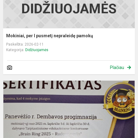
Mokiniai, per I pusmetį nepraleidę pamokų
Paskelbta: 2026-02-11
Kategorija:
Didžiuojamės
Plačiau
T
e
k
„
R