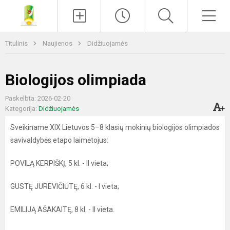
Paieška
Men
Titulinis
Naujienos
Didžiuojamės
Biologijos olimpiada
Paskelbta: 2026-02-20
Kategorija:
Didžiuojamės
Sveikiname XIX Lietuvos 5–8 klasių mokinių biologijos olimpiados
savivaldybės etapo laimėtojus:
POVILĄ KERPIŠKĮ, 5 kl. - II vieta;
GUSTĘ JUREVIČIŪTĘ, 6 kl. - I vieta;
EMILIJĄ AŠAKAITĘ, 8 kl. - II vieta.