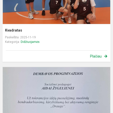
Kvadratas
Paskelbta: 2025-11-19
Kategorija:
Didžiuojamės
Plačiau
P