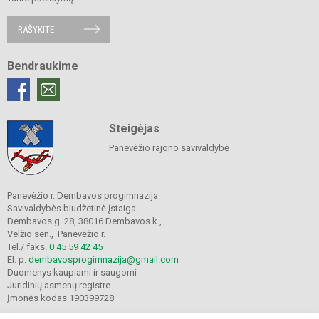
RAŠYKITE
Bendraukime
Steigėjas
Panevėžio rajono savivaldybė
Panevėžio r. Dembavos progimnazija
Savivaldybės biudžetinė įstaiga
Dembavos g. 28, 38016 Dembavos k.,
Velžio sen., Panevėžio r.
Tel./ faks.
0 45 59 42 45
El. p.
dembavosprogimnazija@gmail.com
Duomenys kaupiami ir saugomi
Juridinių asmenų registre
Įmonės kodas 190399728