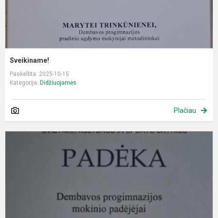
Sveikiname!
Paskelbta: 2025-10-15
Kategorija:
Didžiuojamės
Plačiau
S