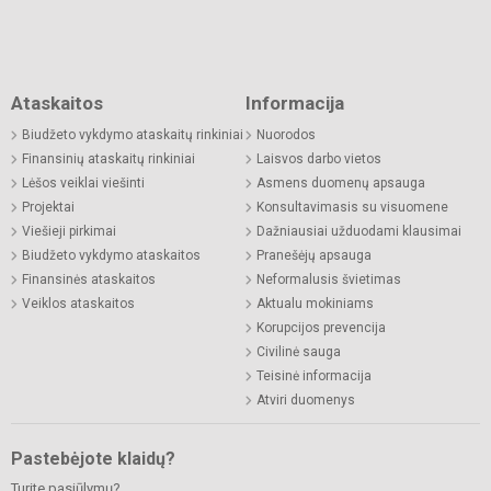
Ataskaitos
Informacija
Biudžeto vykdymo ataskaitų rinkiniai
Nuorodos
Finansinių ataskaitų rinkiniai
Laisvos darbo vietos
Lėšos veiklai viešinti
Asmens duomenų apsauga
Projektai
Konsultavimasis su visuomene
Viešieji pirkimai
Dažniausiai užduodami klausimai
Biudžeto vykdymo ataskaitos
Pranešėjų apsauga
Finansinės ataskaitos
Neformalusis švietimas
Veiklos ataskaitos
Aktualu mokiniams
Korupcijos prevencija
Civilinė sauga
Teisinė informacija
Atviri duomenys
Pastebėjote klaidų?
Turite pasiūlymų?