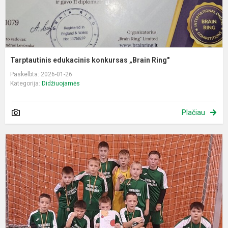
Tarptautinis edukacinis konkursas „Brain Ring"
Paskelbta: 2026-01-26
Kategorija:
Didžiuojamės
Plačiau
F