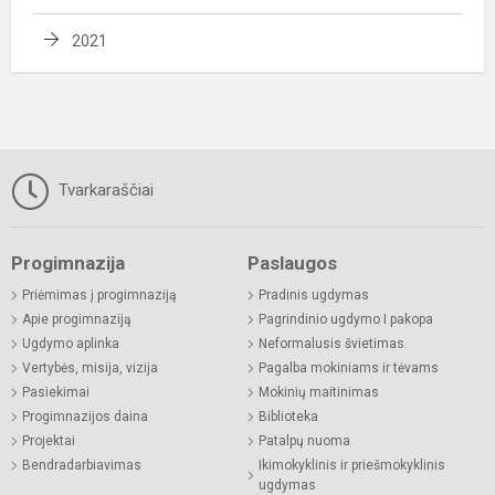
2021
Tvarkaraščiai
Progimnazija
Paslaugos
Priėmimas į progimnaziją
Pradinis ugdymas
Apie progimnaziją
Pagrindinio ugdymo I pakopa
Ugdymo aplinka
Neformalusis švietimas
Vertybės, misija, vizija
Pagalba mokiniams ir tėvams
Pasiekimai
Mokinių maitinimas
Progimnazijos daina
Biblioteka
Projektai
Patalpų nuoma
Bendradarbiavimas
Ikimokyklinis ir priešmokyklinis
ugdymas