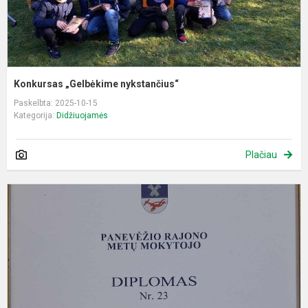
Konkursas „Gelbėkime nykstančius“
Paskelbta: 2025-10-15
Kategorija:
Didžiuojamės
Plačiau
S