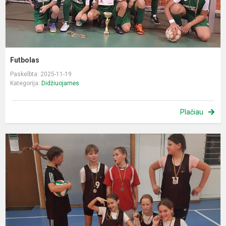
Futbolas
Paskelbta: 2025-11-19
Kategorija:
Didžiuojamės
Plačiau
K