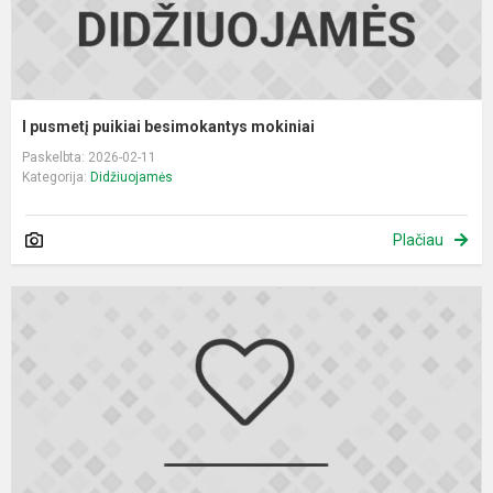
I pusmetį puikiai besimokantys mokiniai
Paskelbta: 2026-02-11
Kategorija:
Didžiuojamės
Plačiau
M
p
I
p
n
p