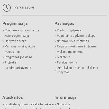
Tvarkaraščiai
Progimnazija
Paslaugos
Priėmimas į progimnaziją
Pradinis ugdymas
Apie progimnaziją
Pagrindinio ugdymo I pakopa
Ugdymo aplinka
Neformalusis švietimas
Vertybės, misija, vizija
Pagalba mokiniams ir tėvams
Pasiekimai
Mokinių maitinimas
Progimnazijos daina
Biblioteka
Projektai
Patalpų nuoma
Bendradarbiavimas
Ikimokyklinis ir priešmokyklinis
ugdymas
Ataskaitos
Informacija
Biudžeto vykdymo ataskaitų rinkiniai
Nuorodos