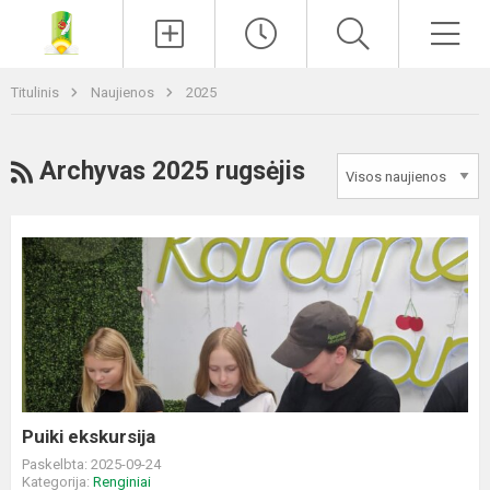
Paieška
Men
Titulinis
Naujienos
2025
RSS
Archyvas 2025 rugsėjis
Puiki
ekskursija
Puiki ekskursija
Paskelbta: 2025-09-24
Kategorija:
Renginiai