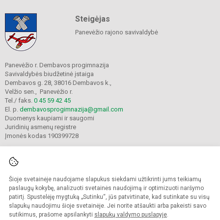
Steigėjas
Panevėžio rajono savivaldybė
Panevėžio r. Dembavos progimnazija
Savivaldybės biudžetinė įstaiga
Dembavos g. 28, 38016 Dembavos k.,
Velžio sen., Panevėžio r.
Tel./ faks.
0 45 59 42 45
El. p.
dembavosprogimnazija@gmail.com
Duomenys kaupiami ir saugomi
Juridinių asmenų registre
Įmonės kodas 190399728
Šioje svetainėje naudojame slapukus siekdami užtikrinti jums teikiamų
© 2021. Panevėžio r. Dembavos progimnazija. Visos teisės saugomos.
Kopijuoti turinį be raštiško progimnazijos sutikimo griežtai draudžiama.
paslaugų kokybę, analizuoti svetainės naudojimą ir optimizuoti naršymo
patirtį. Spustelėję mygtuką „Sutinku“, jūs patvirtinate, kad sutinkate su visų
Prieinamumo paraiška
Slapukų valdymas
slapukų naudojimu šioje svetainėje. Jei norite atšaukti arba pakeisti savo
sutikimus, prašome apsilankyti
slapukų valdymo puslapyje
.
Sumanus būdas atnaujinti