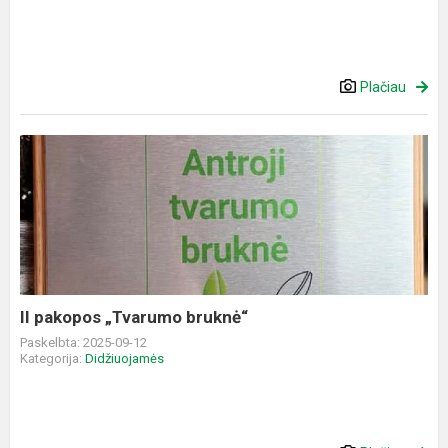
Plačiau
II
pakopos
„Tvarumo
bruknė“
II pakopos „Tvarumo bruknė“
Paskelbta: 2025-09-12
Kategorija:
Didžiuojamės