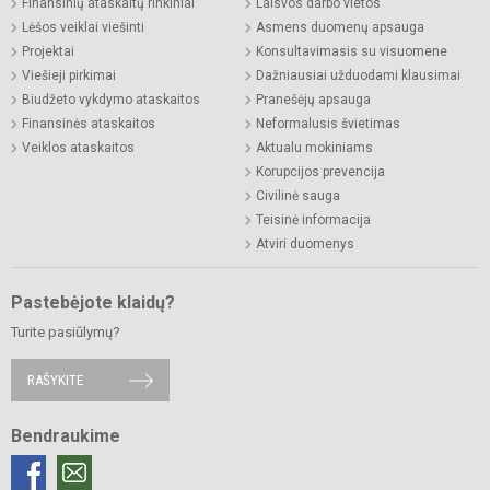
Finansinių ataskaitų rinkiniai
Laisvos darbo vietos
Lėšos veiklai viešinti
Asmens duomenų apsauga
Projektai
Konsultavimasis su visuomene
Viešieji pirkimai
Dažniausiai užduodami klausimai
Biudžeto vykdymo ataskaitos
Pranešėjų apsauga
Finansinės ataskaitos
Neformalusis švietimas
Veiklos ataskaitos
Aktualu mokiniams
Korupcijos prevencija
Civilinė sauga
Teisinė informacija
Atviri duomenys
Pastebėjote klaidų?
Turite pasiūlymų?
RAŠYKITE
Bendraukime