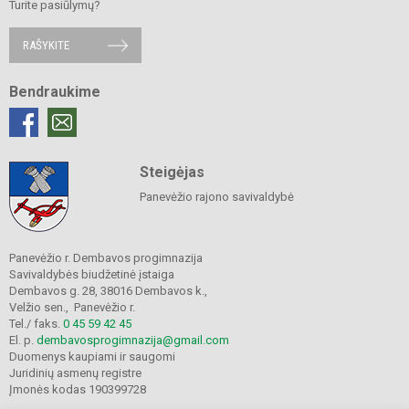
Turite pasiūlymų?
RAŠYKITE
Bendraukime
Steigėjas
Panevėžio rajono savivaldybė
Panevėžio r. Dembavos progimnazija
Savivaldybės biudžetinė įstaiga
Dembavos g. 28, 38016 Dembavos k.,
Velžio sen., Panevėžio r.
Tel./ faks.
0 45 59 42 45
El. p.
dembavosprogimnazija@gmail.com
Duomenys kaupiami ir saugomi
Juridinių asmenų registre
Įmonės kodas 190399728