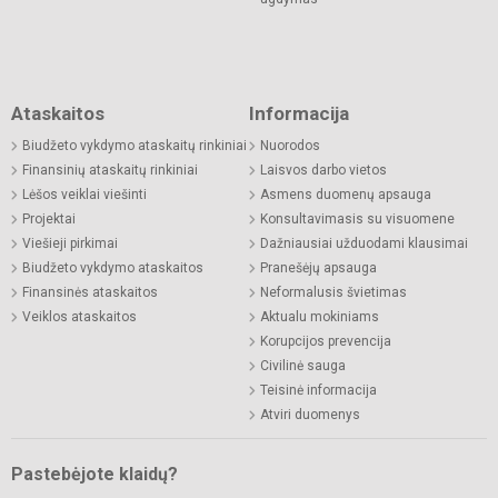
Ataskaitos
Informacija
Biudžeto vykdymo ataskaitų rinkiniai
Nuorodos
Finansinių ataskaitų rinkiniai
Laisvos darbo vietos
Lėšos veiklai viešinti
Asmens duomenų apsauga
Projektai
Konsultavimasis su visuomene
Viešieji pirkimai
Dažniausiai užduodami klausimai
Biudžeto vykdymo ataskaitos
Pranešėjų apsauga
Finansinės ataskaitos
Neformalusis švietimas
Veiklos ataskaitos
Aktualu mokiniams
Korupcijos prevencija
Civilinė sauga
Teisinė informacija
Atviri duomenys
Pastebėjote klaidų?