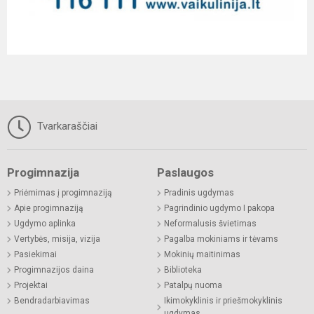
Tvarkaraščiai
Progimnazija
Paslaugos
Priėmimas į progimnaziją
Pradinis ugdymas
Apie progimnaziją
Pagrindinio ugdymo I pakopa
Ugdymo aplinka
Neformalusis švietimas
Vertybės, misija, vizija
Pagalba mokiniams ir tėvams
Pasiekimai
Mokinių maitinimas
Progimnazijos daina
Biblioteka
Projektai
Patalpų nuoma
Bendradarbiavimas
Ikimokyklinis ir priešmokyklinis
ugdymas