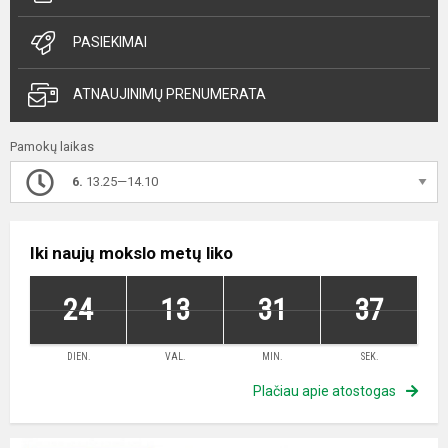
PASIEKIMAI
ATNAUJINIMŲ PRENUMERATA
Pamokų laikas
6.
13.25—14.10
Iki naujų mokslo metų liko
24
13
31
36
DIEN.
VAL.
MIN.
SEK.
Plačiau apie atostogas