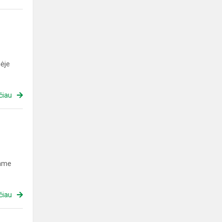
nėje
čiau
name
čiau