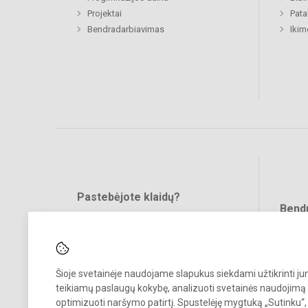
Projektai
Pat
Bendradarbiavimas
Ikim
Pastebėjote klaidų?
Bend
Turite pasiūlymų?
RAŠYKITE
Šioje svetainėje naudojame slapukus siekdami užtikrinti j
teikiamų paslaugų kokybę, analizuoti svetainės naudojimą 
optimizuoti naršymo patirtį. Spustelėję mygtuką „Sutinku“,