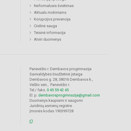
Neformalusis švietimas
Aktualu mokiniams
Korupcijos prevencija
Civilinė sauga
Teisinė informacija
Atviri duomenys
Panevėžio r. Dembavos progimnazija
Savivaldybės biudžetinė įstaiga
Dembavos g. 28, 38016 Dembavos k.,
Velžio sen., Panevėžio r.
Tel./ faks.
0 45 59 42 45
El. p.
dembavosprogimnazija@gmail.com
Duomenys kaupiami ir saugomi
Juridinių asmenų registre
Įmonės kodas 190399728