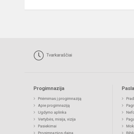
Tvarkaraščiai
Progimnazija
Pasl
Priėmimas į progimnaziją
Prad
Apie progimnaziją
Pagr
Ugdymo aplinka
Nefo
Vertybės, misija, vizija
Paga
Pasiekimai
Moki
Progimnazijos daina
Bibl