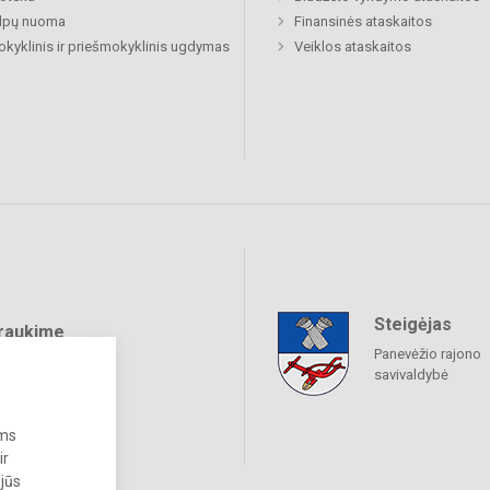
alpų nuoma
Finansinės ataskaitos
okyklinis ir priešmokyklinis ugdymas
Veiklos ataskaitos
Steigėjas
raukime
Panevėžio rajono
savivaldybė
ums
ir
 jūs