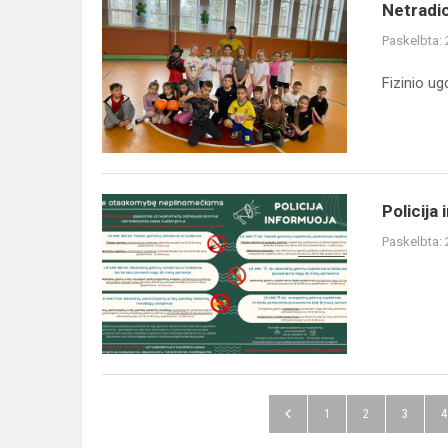
Netradicinė
Netradi
pamoka
Paskelbta:
Fizinio u
Policija
Policija
informuoja
Paskelbta:
1
2
3
4