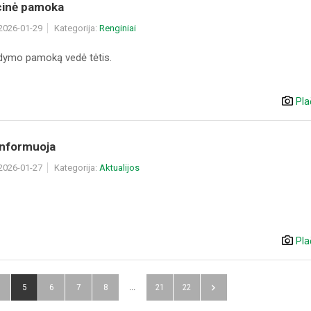
cinė pamoka
 2026-01-29
Kategorija:
Renginiai
gdymo pamoką vedė tėtis.
Pla
 informuoja
 2026-01-27
Kategorija:
Aktualijos
Pla
5
6
7
8
...
21
22