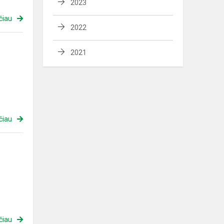
2023
čiau
2022
2021
čiau
čiau