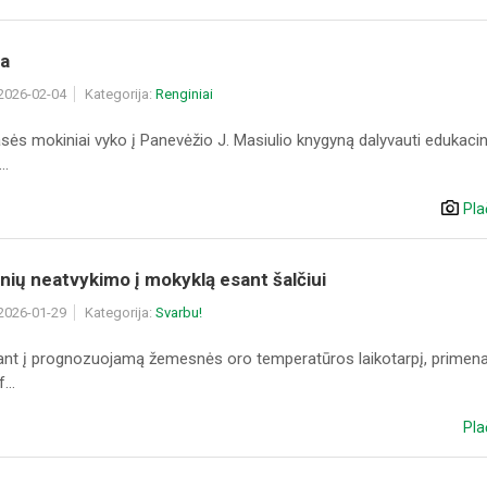
ja
 2026-02-04
Kategorija:
Renginiai
sės mokiniai vyko į Panevėžio J. Masiulio knygyną dalyvauti edukaci
..
Pla
nių neatvykimo į mokyklą esant šalčiui
 2026-01-29
Kategorija:
Svarbu!
iant į prognozuojamą žemesnės oro temperatūros laikotarpį, prime
...
Pla