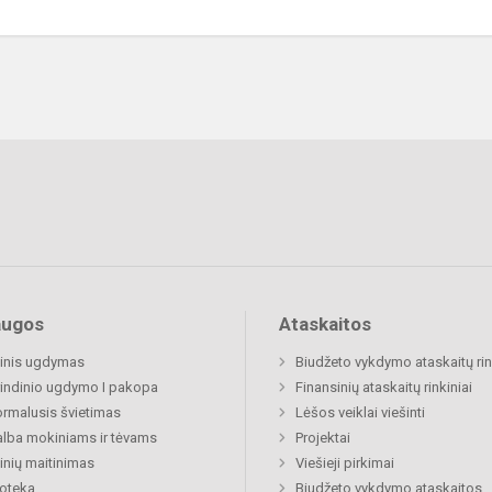
augos
Ataskaitos
inis ugdymas
Biudžeto vykdymo ataskaitų rin
indinio ugdymo I pakopa
Finansinių ataskaitų rinkiniai
rmalusis švietimas
Lėšos veiklai viešinti
lba mokiniams ir tėvams
Projektai
nių maitinimas
Viešieji pirkimai
ioteka
Biudžeto vykdymo ataskaitos