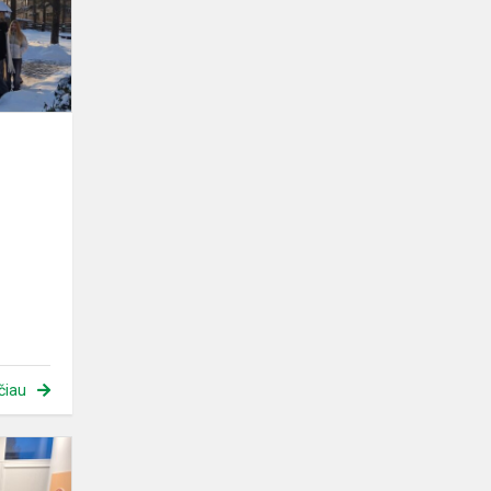
čiau
STEAM
edukacija