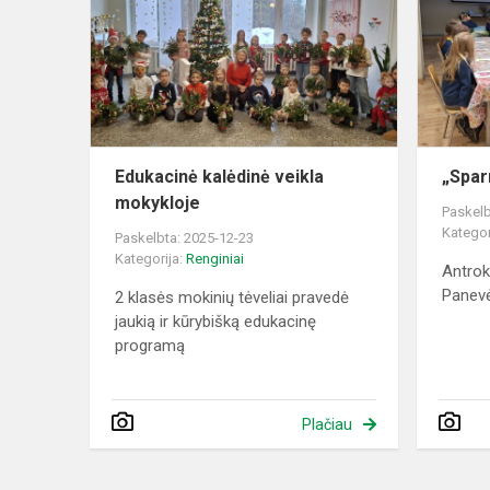
veikla
mokykloje
Edukacinė kalėdinė veikla
„Spar
mokykloje
Paskelb
Kategor
Paskelbta: 2025-12-23
Kategorija:
Renginiai
Antrok
Panev
2 klasės mokinių tėveliai pravedė
jaukią ir kūrybišką edukacinę
programą
Plačiau