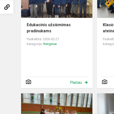
Edukacinis užsiėmimas
Klasė
pradinukams
ateina
Paskelbta: 2026-02-27
Paskelb
Kategorija:
Renginiai
Kategor
Plačiau
Netradicinė
pamoka