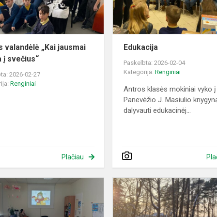
į
svečius“
s valandėlė „Kai jausmai
Edukacija
 į svečius“
Paskelbta: 2026-02-04
Kategorija:
Renginiai
ta: 2026-02-27
ija:
Renginiai
Antros klasės mokiniai vyko į
Panevėžio J. Masiulio knygyn
dalyvauti edukacinėj...
Plačiau
Pla
Traumų
prevencija
žiemą: