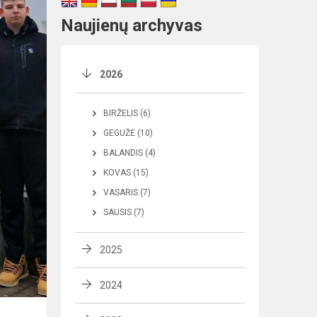
Naujienų archyvas
2026
BIRŽELIS (6)
GEGUŽĖ (10)
BALANDIS (4)
KOVAS (15)
VASARIS (7)
SAUSIS (7)
2025
2024