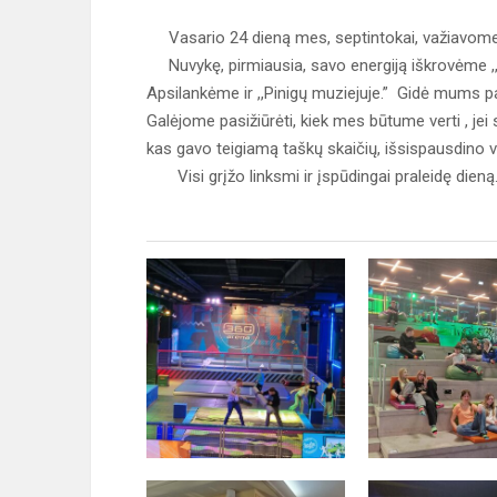
Vasario 24 dieną mes, septintokai, važiavome 
Nuvykę, pirmiausia, savo energiją iškrovėme ,,
Apsilankėme ir ,,Pinigų muziejuje.” Gidė mums pa
Galėjome pasižiūrėti, kiek mes būtume verti , je
kas gavo teigiamą taškų skaičių, išsispausdino 
Visi grįžo linksmi ir įspūdingai praleidę dieną