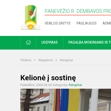
PANEVĖŽIO R. DEMBAVOS PR
VEIKLOS SRITYS
PASLAUGOS
ADMI
PRADŽIA
UGDYMAS
PAGALBA MOKINIAMS IR 
Titulinis
Naujienos
Renginiai
Kelionė į sostinę
Paskelbta: 2026-03-02
Kategorija:
Renginiai