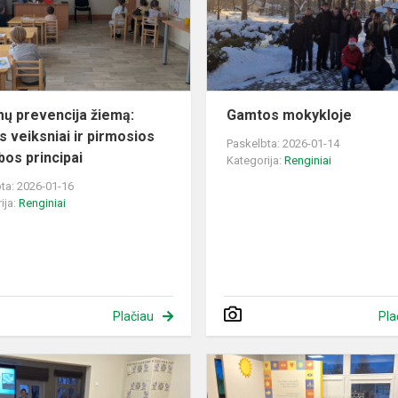
rizikos
veiksniai
ir
pirmosios
pag...
ų prevencija žiemą:
Gamtos mokykloje
s veiksniai ir pirmosios
Paskelbta: 2026-01-14
bos principai
Kategorija:
Renginiai
ta: 2026-01-16
ija:
Renginiai
Plačiau
Pla
„Sparnuoti
sodybų