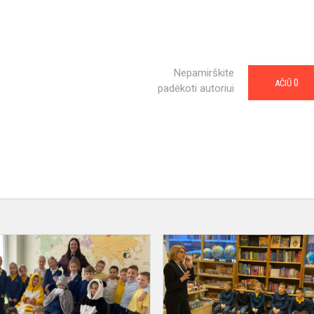
Nepamirškite
0
AČIŪ
padėkoti autoriui
Klasės
valandėlė
s
„Kai
jausmai
ateina