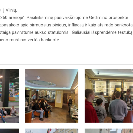
į Vilnių.
360 arenoje”. Pasilinksminę pasivaikščiojome Gedimino prospekte.
pasakojo apie pirmuosius pinigus, infliaciją ir kaip atsirado banknota
i staiga pavirstume aukso statulomis. Galiausiai išsprendėme testuką i
vieno muštinio vertės banknote.
.