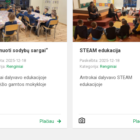
sargai“
nuoti sodybų sargai“
STEAM edukacija
ta: 2025-12-18
Paskelbta: 2025-12-18
ija:
Renginiai
Kategorija:
Renginiai
ai dalyvavo edukacijoje
Antrokai dalyvavo STEAM
ėžio gamtos mokykloje
edukacijoje
Plačiau
Pla