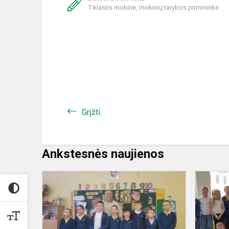
7 klasės mokinė, mokinių tarybos pirmininkė
Grįžti
Ankstesnės naujienos
Edukacinis
užsiėmimas
pradinukam