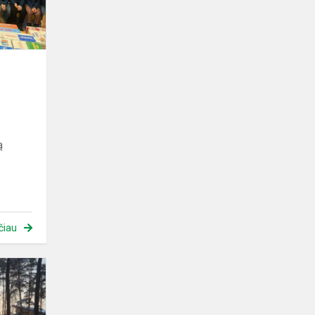
ą
čiau
Gamtos
mokykloje