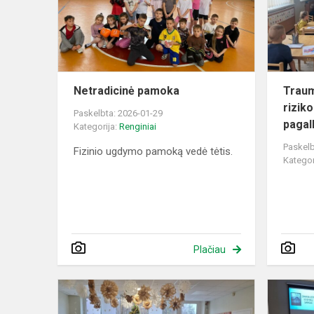
Netradicinė pamoka
Traum
riziko
Paskelbta: 2026-01-29
pagal
Kategorija:
Renginiai
Paskelb
Fizinio ugdymo pamoką vedė tėtis.
Kategor
Plačiau
Edukacinė
kalėdinė