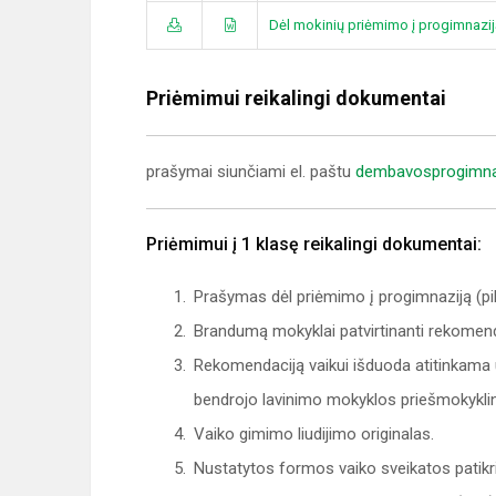
Dėl mokinių priėmimo į progimnazi
Priėmimui reikalingi dokumentai
prašymai siunčiami el. paštu
dembavosprogimna
Priėmimui į 1 klasę reikalingi dokumentai:
Prašymas dėl priėmimo į progimnaziją (pi
Brandumą mokyklai patvirtinanti rekomendaci
Rekomendaciją vaikui išduoda atitinkama u
bendrojo lavinimo mokyklos priešmokykli
Vaiko gimimo liudijimo originalas.
Nustatytos formos vaiko sveikatos patikrin