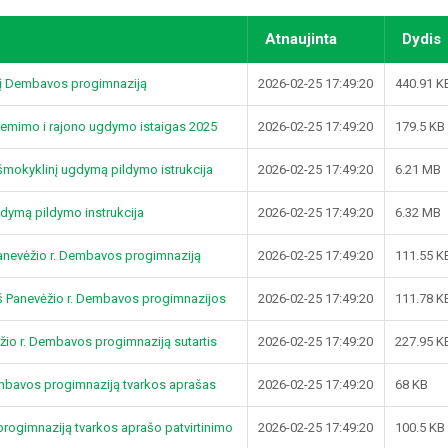
Atnaujinta
Dydis
s į Dembavos progimnaziją
2026-02-25 17:49:20
440.91 K
riemimo i rajono ugdymo istaigas 2025
2026-02-25 17:49:20
179.5 KB
ešmokyklinį ugdymą pildymo istrukcija
2026-02-25 17:49:20
6.21 MB
gdymą pildymo instrukcija
2026-02-25 17:49:20
6.32 MB
anevėžio r. Dembavos progimnaziją
2026-02-25 17:49:20
111.55 K
š Panevėžio r. Dembavos progimnazijos
2026-02-25 17:49:20
111.78 K
ėžio r. Dembavos progimnaziją sutartis
2026-02-25 17:49:20
227.95 K
embavos progimnaziją tvarkos aprašas
2026-02-25 17:49:20
68 KB
rogimnaziją tvarkos aprašo patvirtinimo
2026-02-25 17:49:20
100.5 KB