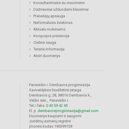
Konsultavimasis su visuomene
Dažniausiai užduodami klausimai
Pranešėjų apsauga
Neformalusis švietimas
Aktualu mokiniams
Korupcijos prevencija
Civilinė sauga
Teisinė informacija
Atviri duomenys
Panevėžio r. Dembavos progimnazija
Savivaldybės biudžetinė įstaiga
Dembavos g. 28, 38016 Dembavos k.,
Velžio sen., Panevėžio r.
Tel./ faks.
0 45 59 42 45
El. p.
dembavosprogimnazija@gmail.com
Duomenys kaupiami ir saugomi
Juridinių asmenų registre
Įmonės kodas 190399728