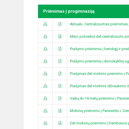
Priėmimas į progimnaziją
Aktualu. Centralizuotras priėmima
Mero potvarkis del centralizuoto p
Prašymo priėmimui į bendrąjį ir pri
Prašymo priėmimui į ikimokyklinį u
Prašymas dėl mokinio priėmimo į P
Prašymas dėl mokinio išbraukimo i
Vaikų iki 14 metų priėmimo į Panev
Mokinių priėmimo į Panevėžio r. D
Dėl mokinių priėmimo į Dembavos p