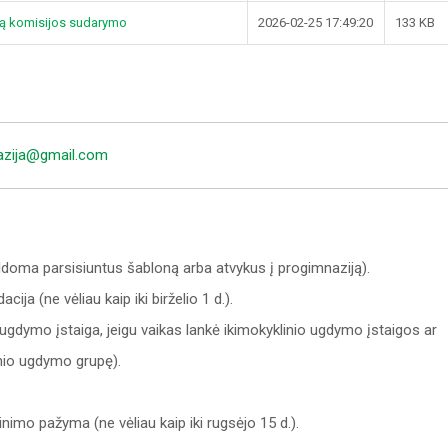
ją komisijos sudarymo
2026-02-25 17:49:20
133 KB
zija@gmail.com
ldoma parsisiuntus šabloną arba atvykus į progimnaziją).
ja (ne vėliau kaip iki birželio 1 d.).
gdymo įstaiga, jeigu vaikas lankė ikimokyklinio ugdymo įstaigos ar
nio ugdymo grupę).
imo pažyma (ne vėliau kaip iki rugsėjo 15 d.).