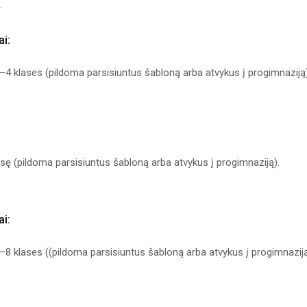
.
ai:
4 klases (pildoma parsisiuntus šabloną arba atvykus į progimnaziją)
sę (pildoma parsisiuntus šabloną arba atvykus į progimnaziją).
ai:
8 klases ((pildoma parsisiuntus šabloną arba atvykus į progimnaziją