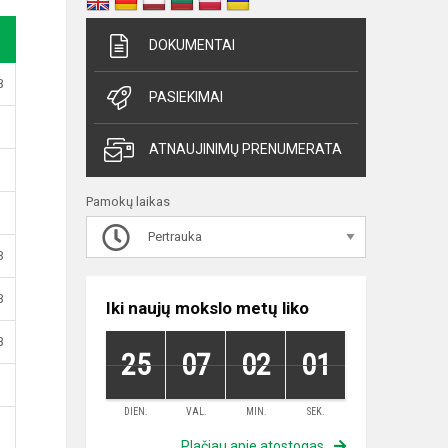
DOKUMENTAI
B
PASIEKIMAI
ATNAUJINIMŲ PRENUMERATA
Pamokų laikas
Pertrauka
B
B
Iki naujų mokslo metų liko
B
25
07
02
00
DIEN.
VAL.
MIN.
SEK.
Plačiau apie atostogas