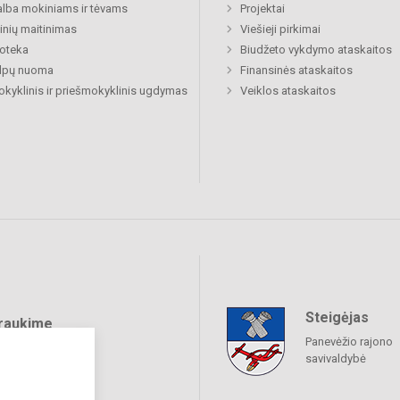
lba mokiniams ir tėvams
Projektai
nių maitinimas
Viešieji pirkimai
ioteka
Biudžeto vykdymo ataskaitos
alpų nuoma
Finansinės ataskaitos
okyklinis ir priešmokyklinis ugdymas
Veiklos ataskaitos
Steigėjas
raukime
Panevėžio rajono
savivaldybė