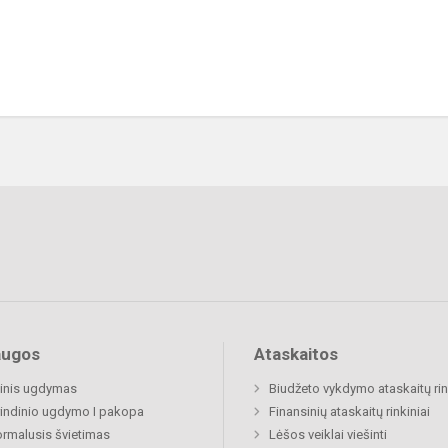
augos
Ataskaitos
inis ugdymas
Biudžeto vykdymo ataskaitų rin
indinio ugdymo I pakopa
Finansinių ataskaitų rinkiniai
rmalusis švietimas
Lėšos veiklai viešinti