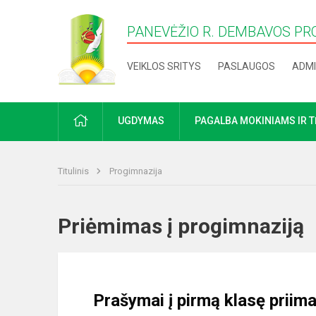
PANEVĖŽIO R. DEMBAVOS PR
VEIKLOS SRITYS
PASLAUGOS
ADMI
PRADŽIA
UGDYMAS
PAGALBA MOKINIAMS IR 
Titulinis
Progimnazija
Priėmimas į progimnazi
Prašymai į pirmą klasę priim