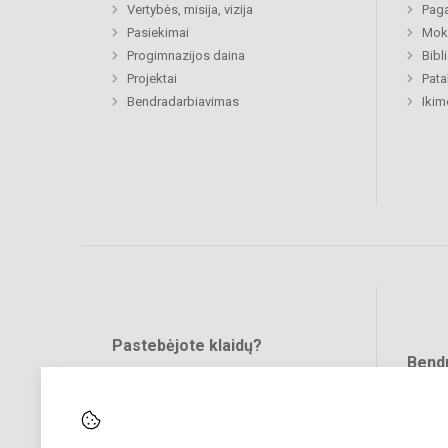
Vertybės, misija, vizija
Paga
Pasiekimai
Moki
Progimnazijos daina
Bibl
Projektai
Pat
Bendradarbiavimas
Ikim
Pastebėjote klaidų?
Bend
Turite pasiūlymų?
RAŠYKITE