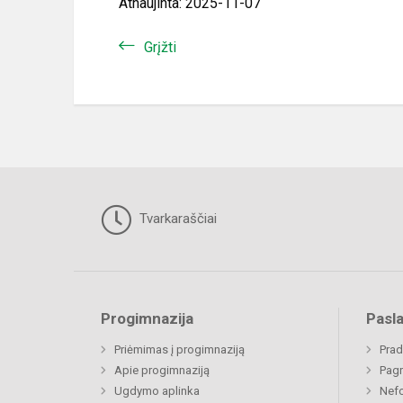
Atnaujinta: 2025-11-07
Grįžti
Tvarkaraščiai
Progimnazija
Pasl
Priėmimas į progimnaziją
Prad
Apie progimnaziją
Pagr
Ugdymo aplinka
Nefo