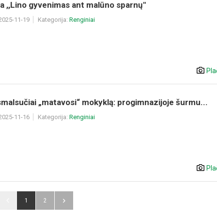
a ,,Lino gyvenimas ant malūno sparnų"
 2025-11-19
Kategorija:
Renginiai
Pla
smalsučiai „matavosi“ mokyklą: progimnazijoje šurmu...
 2025-11-16
Kategorija:
Renginiai
Pla
1
2