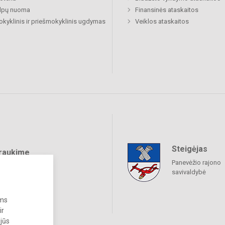
alpų nuoma
Finansinės ataskaitos
okyklinis ir priešmokyklinis ugdymas
Veiklos ataskaitos
Steigėjas
raukime
Panevėžio rajono
savivaldybė
ums
ir
 jūs