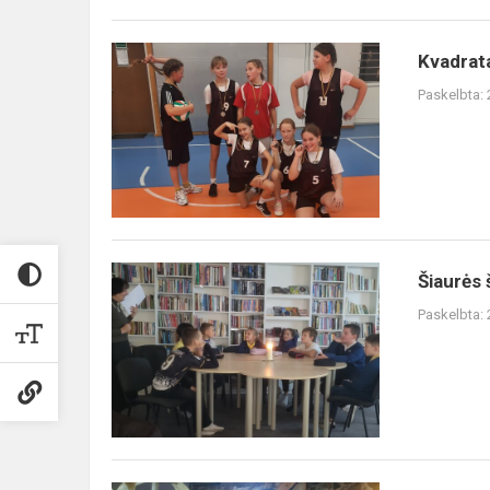
Kvadratas
Kvadrat
Paskelbta:
Šiaurės
Šiaurės 
šalių
Paskelbta:
literatūros
savaitė