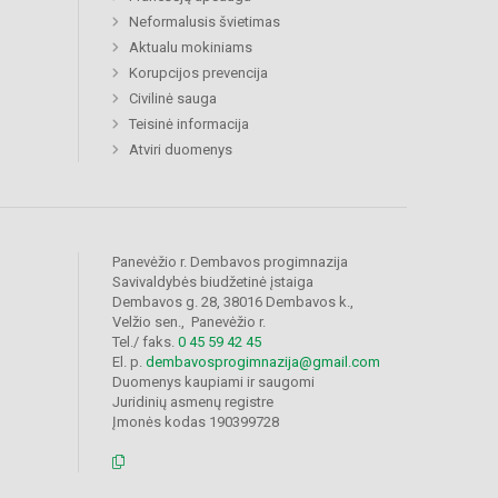
Neformalusis švietimas
Aktualu mokiniams
Korupcijos prevencija
Civilinė sauga
Teisinė informacija
Atviri duomenys
Panevėžio r. Dembavos progimnazija
Savivaldybės biudžetinė įstaiga
Dembavos g. 28, 38016 Dembavos k.,
Velžio sen., Panevėžio r.
Tel./ faks.
0 45 59 42 45
El. p.
dembavosprogimnazija@gmail.com
Duomenys kaupiami ir saugomi
Juridinių asmenų registre
Įmonės kodas 190399728