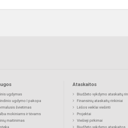
augos
Ataskaitos
inis ugdymas
Biudžeto vykdymo ataskaitų rin
indinio ugdymo I pakopa
Finansinių ataskaitų rinkiniai
rmalusis švietimas
Lėšos veiklai viešinti
lba mokiniams ir tėvams
Projektai
nių maitinimas
Viešieji pirkimai
ioteka
Biudžeto vykdymo ataskaitos