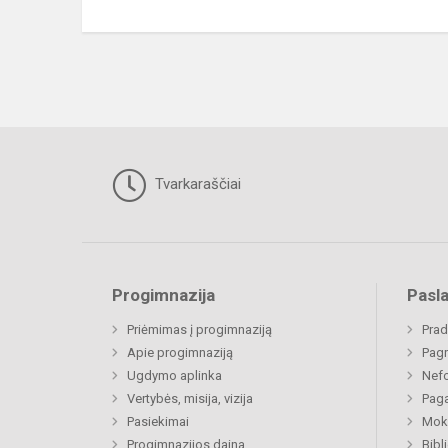
Tvarkaraščiai
Progimnazija
Pasl
Priėmimas į progimnaziją
Prad
Apie progimnaziją
Pagr
Ugdymo aplinka
Nefo
Vertybės, misija, vizija
Paga
Pasiekimai
Moki
Progimnazijos daina
Bibl