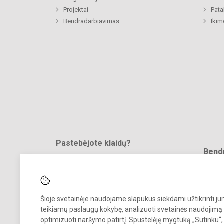
Projektai
Pat
Bendradarbiavimas
Ikim
Pastebėjote klaidų?
Bend
Turite pasiūlymų?
RAŠYKITE
Šioje svetainėje naudojame slapukus siekdami užtikrinti j
teikiamų paslaugų kokybę, analizuoti svetainės naudojimą 
optimizuoti naršymo patirtį. Spustelėję mygtuką „Sutinku“,