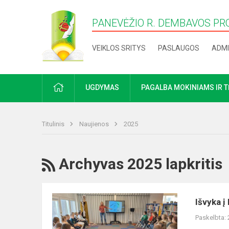
PANEVĖŽIO R. DEMBAVOS PR
VEIKLOS SRITYS
PASLAUGOS
ADMI
PRADŽIA
UGDYMAS
PAGALBA MOKINIAMS IR 
Titulinis
Naujienos
2025
RSS
Archyvas 2025 lapkritis
Išvyka
Išvyka į
į
Paskelbta:
biblioteką