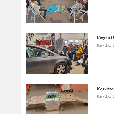
Išvyka
Išvyka į
į
Paskelbta:
UAB
„Autoaivas“
Ketvirtokų
Ketvirto
kūrybinės
Paskelbta:
dirbtuvės