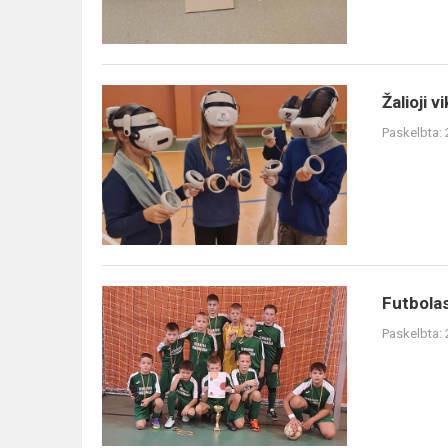
Žalioji
Žalioji v
viktorina
Paskelbta:
Futbolas
Futbola
Paskelbta: