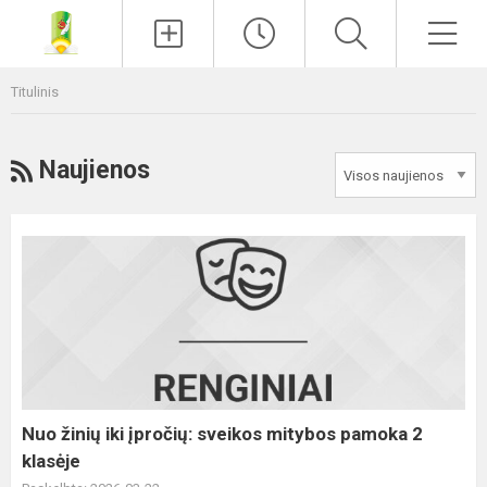
Paieška
Men
Titulinis
RSS
Naujienos
Nuo
žinių
iki
įpročių:
sveikos
mitybos
pamoka
2
Nuo žinių iki įpročių: sveikos mitybos pamoka 2
klasėje
klasėje