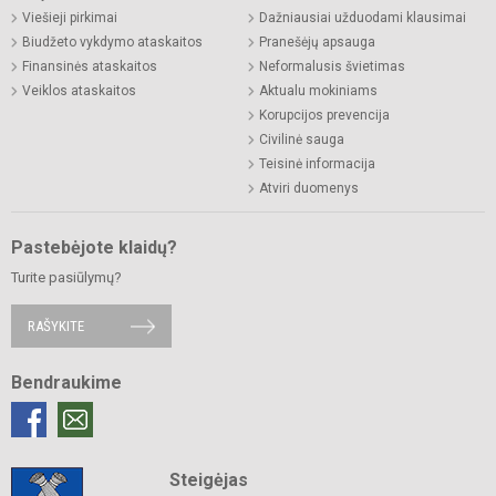
Viešieji pirkimai
Dažniausiai užduodami klausimai
Biudžeto vykdymo ataskaitos
Pranešėjų apsauga
Finansinės ataskaitos
Neformalusis švietimas
Veiklos ataskaitos
Aktualu mokiniams
Korupcijos prevencija
Civilinė sauga
Teisinė informacija
Atviri duomenys
Pastebėjote klaidų?
Turite pasiūlymų?
RAŠYKITE
Bendraukime
Steigėjas