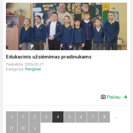
Edukacinis
užsiėmimas
pradinukams
Edukacinis užsiėmimas pradinukams
Paskelbta: 2026-02-27
Kategorija:
Renginiai
Plačiau
1
2
3
4
5
6
7
8
...
21
22