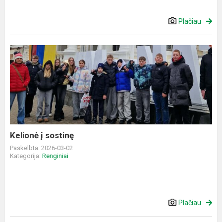
Plačiau
Kelionė
į
sostinę
Kelionė į sostinę
Paskelbta: 2026-03-02
Kategorija:
Renginiai
Plačiau