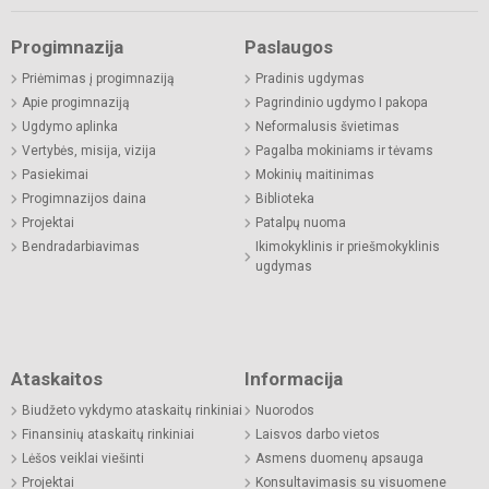
Progimnazija
Paslaugos
Priėmimas į progimnaziją
Pradinis ugdymas
Apie progimnaziją
Pagrindinio ugdymo I pakopa
Ugdymo aplinka
Neformalusis švietimas
Vertybės, misija, vizija
Pagalba mokiniams ir tėvams
Pasiekimai
Mokinių maitinimas
Progimnazijos daina
Biblioteka
Projektai
Patalpų nuoma
Bendradarbiavimas
Ikimokyklinis ir priešmokyklinis
ugdymas
Ataskaitos
Informacija
Biudžeto vykdymo ataskaitų rinkiniai
Nuorodos
Finansinių ataskaitų rinkiniai
Laisvos darbo vietos
Lėšos veiklai viešinti
Asmens duomenų apsauga
Projektai
Konsultavimasis su visuomene