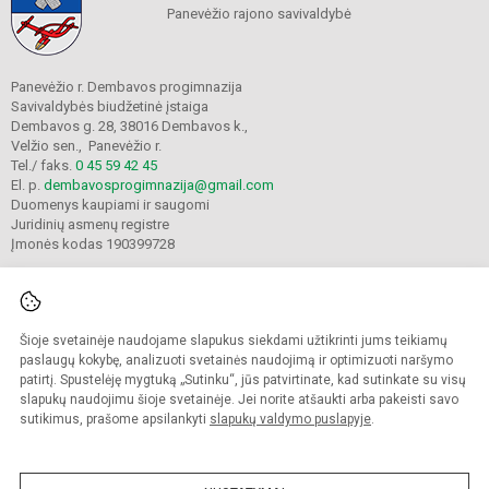
Panevėžio rajono savivaldybė
Panevėžio r. Dembavos progimnazija
Savivaldybės biudžetinė įstaiga
Dembavos g. 28, 38016 Dembavos k.,
Velžio sen., Panevėžio r.
Tel./ faks.
0 45 59 42 45
El. p.
dembavosprogimnazija@gmail.com
Duomenys kaupiami ir saugomi
Juridinių asmenų registre
Įmonės kodas 190399728
Šioje svetainėje naudojame slapukus siekdami užtikrinti jums teikiamų
© 2021. Panevėžio r. Dembavos progimnazija. Visos teisės saugomos.
Kopijuoti turinį be raštiško progimnazijos sutikimo griežtai draudžiama.
paslaugų kokybę, analizuoti svetainės naudojimą ir optimizuoti naršymo
patirtį. Spustelėję mygtuką „Sutinku“, jūs patvirtinate, kad sutinkate su visų
Prieinamumo paraiška
Slapukų valdymas
slapukų naudojimu šioje svetainėje. Jei norite atšaukti arba pakeisti savo
sutikimus, prašome apsilankyti
slapukų valdymo puslapyje
.
Sumanus būdas atnaujinti
mokyklos interneto
svetainę