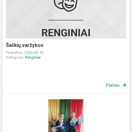
varžybos
Šaškių varžybos
Paskelbta: 2026-03-16
Kategorija:
Renginiai
Plačiau
Konkurso
nugalėtojai