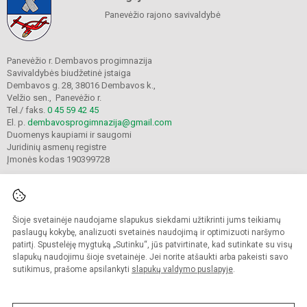
Panevėžio rajono savivaldybė
Panevėžio r. Dembavos progimnazija
Savivaldybės biudžetinė įstaiga
Dembavos g. 28, 38016 Dembavos k.,
Velžio sen., Panevėžio r.
Tel./ faks.
0 45 59 42 45
El. p.
dembavosprogimnazija@gmail.com
Duomenys kaupiami ir saugomi
Juridinių asmenų registre
Įmonės kodas 190399728
Šioje svetainėje naudojame slapukus siekdami užtikrinti jums teikiamų
© 2021. Panevėžio r. Dembavos progimnazija. Visos teisės saugomos.
Kopijuoti turinį be raštiško progimnazijos sutikimo griežtai draudžiama.
paslaugų kokybę, analizuoti svetainės naudojimą ir optimizuoti naršymo
patirtį. Spustelėję mygtuką „Sutinku“, jūs patvirtinate, kad sutinkate su visų
Prieinamumo paraiška
Slapukų valdymas
slapukų naudojimu šioje svetainėje. Jei norite atšaukti arba pakeisti savo
sutikimus, prašome apsilankyti
slapukų valdymo puslapyje
.
Sumanus būdas atnaujinti
mokyklos interneto
svetainę