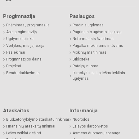
Progimnazija
Paslaugos
Priėmimas į progimnaziją
Pradinis ugdymas
Apie progimnaziją
Pagrindinio ugdymo I pakopa
Ugdymo aplinka
Neformalusis švietimas
Vertybės, misija, vizija
Pagalba mokiniams ir tėvams
Pasiekimai
Mokinių maitinimas
Progimnazijos daina
Biblioteka
Projektai
Patalpų nuoma
Bendradarbiavimas
Ikimokyklinis ir priešmokyklinis
ugdymas
Ataskaitos
Informacija
Biudžeto vykdymo ataskaitų rinkiniai
Nuorodos
Finansinių ataskaitų rinkiniai
Laisvos darbo vietos
Lėšos veiklai viešinti
Asmens duomenų apsauga