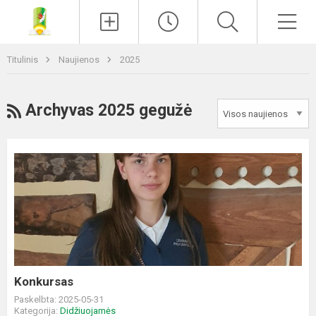
Paieška
Men
Titulinis
Naujienos
2025
RSS
Archyvas 2025 gegužė
Konkursas
Konkursas
Paskelbta: 2025-05-31
Kategorija:
Didžiuojamės