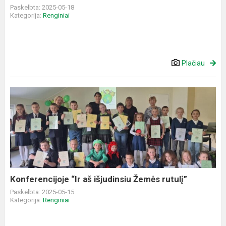
Paskelbta: 2025-05-18
Kategorija:
Renginiai
Plačiau
Konferencijoje
“Ir
aš
išjudinsiu
Žemės
rutulį”
Konferencijoje “Ir aš išjudinsiu Žemės rutulį”
Paskelbta: 2025-05-15
Kategorija:
Renginiai