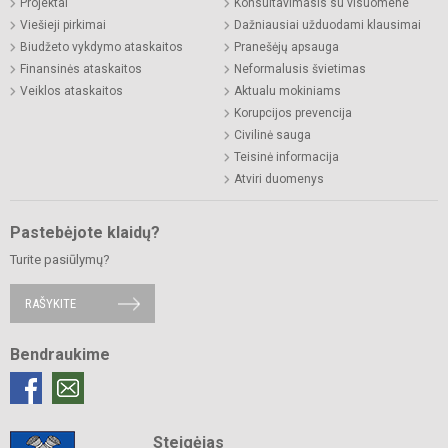
Projektai
Konsultavimasis su visuomene
Viešieji pirkimai
Dažniausiai užduodami klausimai
Biudžeto vykdymo ataskaitos
Pranešėjų apsauga
Finansinės ataskaitos
Neformalusis švietimas
Veiklos ataskaitos
Aktualu mokiniams
Korupcijos prevencija
Civilinė sauga
Teisinė informacija
Atviri duomenys
Pastebėjote klaidų?
Turite pasiūlymų?
RAŠYKITE
Bendraukime
Steigėjas