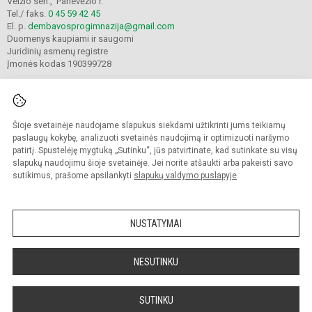
Velžio sen., Panevėžio r.
Tel./ faks.
0 45 59 42 45
El. p.
dembavosprogimnazija@gmail.com
Duomenys kaupiami ir saugomi
Juridinių asmenų registre
Įmonės kodas 190399728
Šioje svetainėje naudojame slapukus siekdami užtikrinti jums teikiamų
© 2021. Panevėžio r. Dembavos progimnazija. Visos teisės saugomos.
Kopijuoti turinį be raštiško progimnazijos sutikimo griežtai draudžiama.
paslaugų kokybę, analizuoti svetainės naudojimą ir optimizuoti naršymo
patirtį. Spustelėję mygtuką „Sutinku“, jūs patvirtinate, kad sutinkate su visų
Prieinamumo paraiška
Slapukų valdymas
slapukų naudojimu šioje svetainėje. Jei norite atšaukti arba pakeisti savo
sutikimus, prašome apsilankyti
slapukų valdymo puslapyje
.
Sumanus būdas atnaujinti
mokyklos interneto
svetainę
NUSTATYMAI
NESUTINKU
SUTINKU