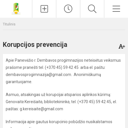
Paieška
Men
Titulinis
Korupcijos prevencija
Apie Panevėžio r. Dembavos progimnazijos neteisėtus veiksmus
prašome pranešti tel. (+370 45) 59 42 45 arba el. paštu:
dembavosprogimnazija@gmail.com. Anonimiškumą
garantuojame.
Asmuo, atsakingas už korupcijai atsparios aplinkos kūrimą:
Genovaitė Kereišaitė, bibliotekininkė, tel. (+370 45) 59 42 45, el.
paštas: g.kereisaite@gmail.com
Informacija apie gautus korupcinio pobūdžio nusikalstamos