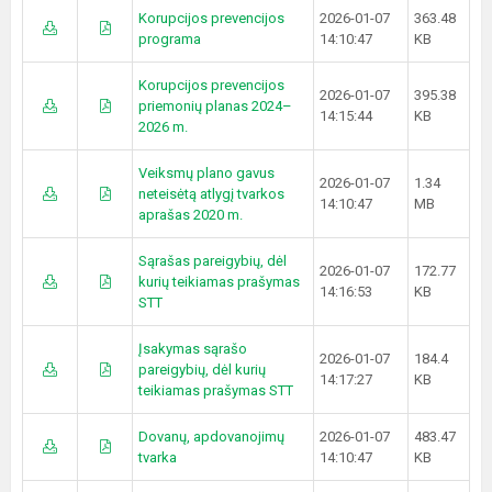
Korupcijos prevencijos
2026-01-07
363.48
programa
14:10:47
KB
Korupcijos prevencijos
2026-01-07
395.38
priemonių planas 2024–
14:15:44
KB
2026 m.
Veiksmų plano gavus
2026-01-07
1.34
neteisėtą atlygį tvarkos
14:10:47
MB
aprašas 2020 m.
Sąrašas pareigybių, dėl
2026-01-07
172.77
kurių teikiamas prašymas
14:16:53
KB
STT
Įsakymas sąrašo
2026-01-07
184.4
pareigybių, dėl kurių
14:17:27
KB
teikiamas prašymas STT
Dovanų, apdovanojimų
2026-01-07
483.47
tvarka
14:10:47
KB