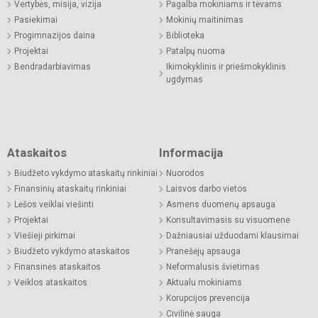
Vertybės, misija, vizija
Pagalba mokiniams ir tėvams
Pasiekimai
Mokinių maitinimas
Progimnazijos daina
Biblioteka
Projektai
Patalpų nuoma
Bendradarbiavimas
Ikimokyklinis ir priešmokyklinis
ugdymas
Ataskaitos
Informacija
Biudžeto vykdymo ataskaitų rinkiniai
Nuorodos
Finansinių ataskaitų rinkiniai
Laisvos darbo vietos
Lėšos veiklai viešinti
Asmens duomenų apsauga
Projektai
Konsultavimasis su visuomene
Viešieji pirkimai
Dažniausiai užduodami klausimai
Biudžeto vykdymo ataskaitos
Pranešėjų apsauga
Finansinės ataskaitos
Neformalusis švietimas
Veiklos ataskaitos
Aktualu mokiniams
Korupcijos prevencija
Civilinė sauga