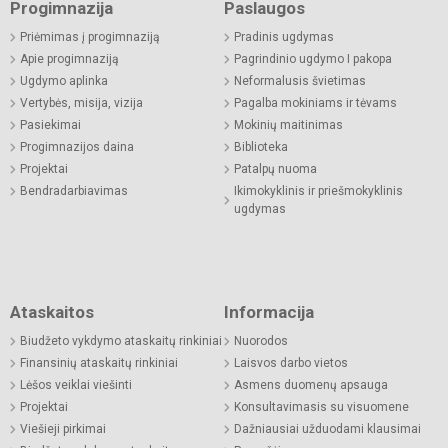
Progimnazija
Paslaugos
Priėmimas į progimnaziją
Pradinis ugdymas
Apie progimnaziją
Pagrindinio ugdymo I pakopa
Ugdymo aplinka
Neformalusis švietimas
Vertybės, misija, vizija
Pagalba mokiniams ir tėvams
Pasiekimai
Mokinių maitinimas
Progimnazijos daina
Biblioteka
Projektai
Patalpų nuoma
Bendradarbiavimas
Ikimokyklinis ir priešmokyklinis
ugdymas
Ataskaitos
Informacija
Biudžeto vykdymo ataskaitų rinkiniai
Nuorodos
Finansinių ataskaitų rinkiniai
Laisvos darbo vietos
Lėšos veiklai viešinti
Asmens duomenų apsauga
Projektai
Konsultavimasis su visuomene
Viešieji pirkimai
Dažniausiai užduodami klausimai