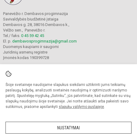
Panevėžio r. Dembavos progimnazija
Savivaldybės biudžetinė įstaiga
Dembavos g. 28, 38016 Dembavos k.,
Velžio sen., Panevėžio r.
Tel./ faks.
0 45 59 42 45
El. p.
dembavosprogimnazija@gmail.com
Duomenys kaupiami ir saugomi
Juridinių asmenų registre
Įmonės kodas 190399728
Šioje svetainėje naudojame slapukus siekdami užtikrinti jums teikiamų
© 2021. Panevėžio r. Dembavos progimnazija. Visos teisės saugomos.
Kopijuoti turinį be raštiško progimnazijos sutikimo griežtai draudžiama.
paslaugų kokybę, analizuoti svetainės naudojimą ir optimizuoti naršymo
patirtį. Spustelėję mygtuką „Sutinku“, jūs patvirtinate, kad sutinkate su visų
Prieinamumo paraiška
Slapukų valdymas
slapukų naudojimu šioje svetainėje. Jei norite atšaukti arba pakeisti savo
sutikimus, prašome apsilankyti
slapukų valdymo puslapyje
.
Sumanus būdas atnaujinti
mokyklos interneto
svetainę
NUSTATYMAI