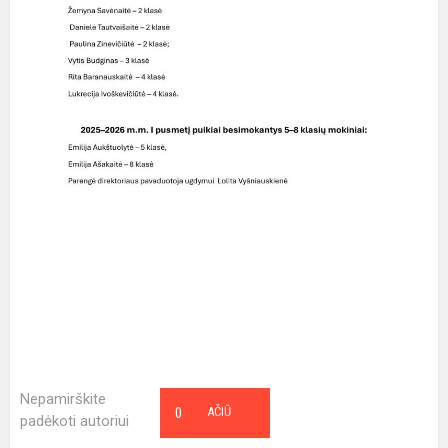
Nepamirškite
0
AČIŪ
padėkoti autoriui