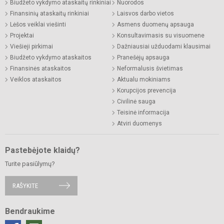
Biudžeto vykdymo ataskaitų rinkiniai
Nuorodos
Finansinių ataskaitų rinkiniai
Laisvos darbo vietos
Lėšos veiklai viešinti
Asmens duomenų apsauga
Projektai
Konsultavimasis su visuomene
Viešieji pirkimai
Dažniausiai užduodami klausimai
Biudžeto vykdymo ataskaitos
Pranešėjų apsauga
Finansinės ataskaitos
Neformalusis švietimas
Veiklos ataskaitos
Aktualu mokiniams
Korupcijos prevencija
Civilinė sauga
Teisinė informacija
Atviri duomenys
Pastebėjote klaidų?
Turite pasiūlymų?
RAŠYKITE
Bendraukime