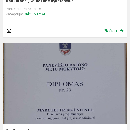
Konkursas „Gelbėkime nykstančius“
Paskelbta: 2025-10-15
Kategorija:
Didžiuojamės
Plačiau
S