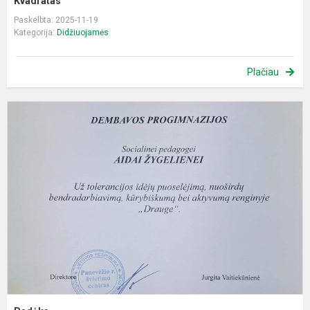
Kvadratas
Paskelbta: 2025-11-19
Kategorija:
Didžiuojamės
Plačiau
P