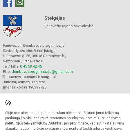
Steigėjas
Panevėžio rajono savivaldybė
Panevėžio r. Dembavos progimnazija
Savivaldybės biudžetinė įstaiga
Dembavos g. 28, 38016 Dembavos k.,
Velžio sen., Panevėžio r.
Tel./ faks.
0 45 59 42 45
El. p.
dembavosprogimnazija@gmail.com
Duomenys kaupiami ir saugomi
Juridinių asmenų registre
Įmonės kodas 190399728
Šioje svetainėje naudojame slapukus siekdami užtikrinti jums teikiamų
© 2021. Panevėžio r. Dembavos progimnazija. Visos teisės saugomos.
Kopijuoti turinį be raštiško progimnazijos sutikimo griežtai draudžiama.
paslaugų kokybę, analizuoti svetainės naudojimą ir optimizuoti naršymo
patirtį. Spustelėję mygtuką „Sutinku“, jūs patvirtinate, kad sutinkate su visų
Prieinamumo paraiška
Slapukų valdymas
slapukų naudojimu šioje svetainėje. Jei norite atšaukti arba pakeisti savo