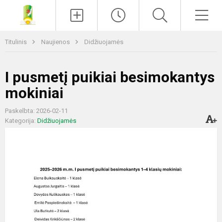
Paieška
Men
Titulinis
Naujienos
Didžiuojamės
I pusmetį puikiai besimokantys
mokiniai
Paskelbta: 2026-02-11
Kategorija:
Didžiuojamės