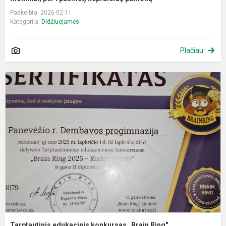
Paskelbta: 2026-02-11
Kategorija:
Didžiuojamės
Plačiau
T
e
k
„
R
Tarptautinis edukacinis konkursas „Brain Ring"