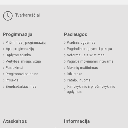
Tvarkaraščiai
Progimnazija
Paslaugos
Priėmimas į progimnaziją
Pradinis ugdymas
Apie progimnaziją
Pagrindinio ugdymo I pakopa
Ugdymo aplinka
Neformalusis švietimas
Vertybės, misija, vizija
Pagalba mokiniams ir tėvams
Pasiekimai
Mokinių maitinimas
Progimnazijos daina
Biblioteka
Projektai
Patalpų nuoma
Bendradarbiavimas
Ikimokyklinis ir priešmokyklinis
ugdymas
Ataskaitos
Informacija