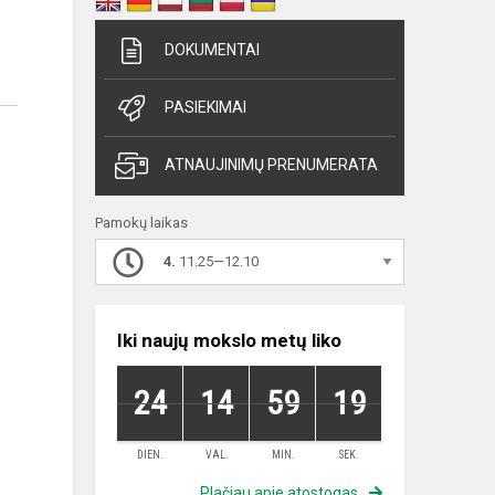
DOKUMENTAI
PASIEKIMAI
ATNAUJINIMŲ PRENUMERATA
Pamokų laikas
4.
11.25—12.10
Iki naujų mokslo metų liko
24
14
59
18
DIEN.
VAL.
MIN.
SEK.
Plačiau apie atostogas