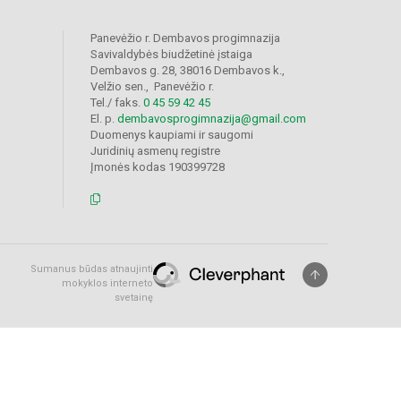
Panevėžio r. Dembavos progimnazija
Savivaldybės biudžetinė įstaiga
Dembavos g. 28, 38016 Dembavos k.,
Velžio sen., Panevėžio r.
Tel./ faks.
0 45 59 42 45
El. p.
dembavosprogimnazija@gmail.com
Duomenys kaupiami ir saugomi
Juridinių asmenų registre
Įmonės kodas 190399728
Sumanus būdas atnaujinti
mokyklos interneto
svetainę