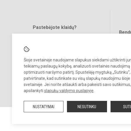
Pastebėjote klaidų?
Bend
Turite pasiūlymų?
RAŠYKITE
Šioje svetainėje naudojame slapukus siekdami užtikrinti j
teikiamų paslaugų kokybę, analizuoti svetainės naudojimą 
optimizuoti naršymo patirtį. Spustelėję mygtuką „Sutinku“,
patvirtinate, kad sutinkate su visų slapukų naudojimu šioje
svetainėje. Jei norite atšaukti arba pakeisti savo sutikimu
© 2021. Panevėžio r. Dembavos progimnazija. Visos teisės saugomos
apsilankyti
slapukų valdymo puslapyje
.
Kopijuoti turinį be raštiško progimnazijos sutikimo griežtai draudžiam
NUSTATYMAI
NESUTINKU
SUT