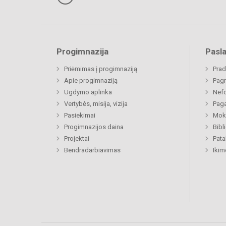
Progimnazija
Pasl
Priėmimas į progimnaziją
Prad
Apie progimnaziją
Pagr
Ugdymo aplinka
Nefo
Vertybės, misija, vizija
Paga
Pasiekimai
Moki
Progimnazijos daina
Bibl
Projektai
Pat
Bendradarbiavimas
Ikim