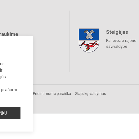
Steigėjas
raukime
Panevėžio rajono
savivaldybė
ums
ir
 jūs
s, prašome
.
Prieinamumo paraiška
Slapukų valdymas
a.
INKU