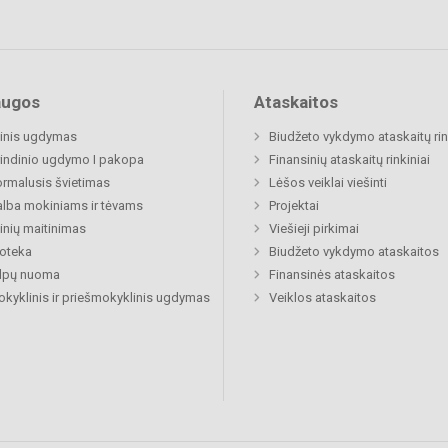
augos
Ataskaitos
inis ugdymas
Biudžeto vykdymo ataskaitų rin
indinio ugdymo I pakopa
Finansinių ataskaitų rinkiniai
rmalusis švietimas
Lėšos veiklai viešinti
lba mokiniams ir tėvams
Projektai
nių maitinimas
Viešieji pirkimai
ioteka
Biudžeto vykdymo ataskaitos
alpų nuoma
Finansinės ataskaitos
okyklinis ir priešmokyklinis ugdymas
Veiklos ataskaitos