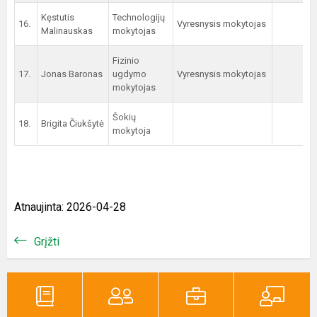
Kęstutis
Technologijų
16.
Vyresnysis mokytojas
Malinauskas
mokytojas
Fizinio
17.
Jonas Baronas
ugdymo
Vyresnysis mokytojas
mokytojas
Šokių
18.
Brigita Čiukšytė
mokytoja
Atnaujinta: 2026-04-28
Grįžti