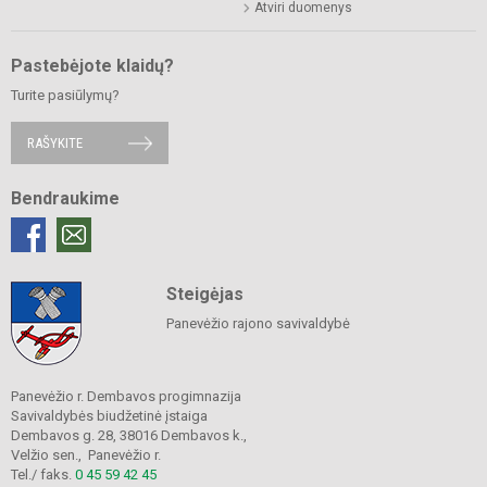
Atviri duomenys
Pastebėjote klaidų?
Turite pasiūlymų?
RAŠYKITE
Bendraukime
Steigėjas
Panevėžio rajono savivaldybė
Panevėžio r. Dembavos progimnazija
Savivaldybės biudžetinė įstaiga
Dembavos g. 28, 38016 Dembavos k.,
Velžio sen., Panevėžio r.
Tel./ faks.
0 45 59 42 45