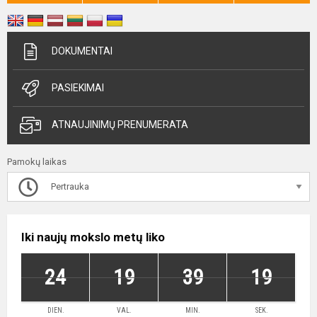
DOKUMENTAI
PASIEKIMAI
ATNAUJINIMŲ PRENUMERATA
Pamokų laikas
Pertrauka
Iki naujų mokslo metų liko
24
19
39
18
DIEN.
VAL.
MIN.
SEK.