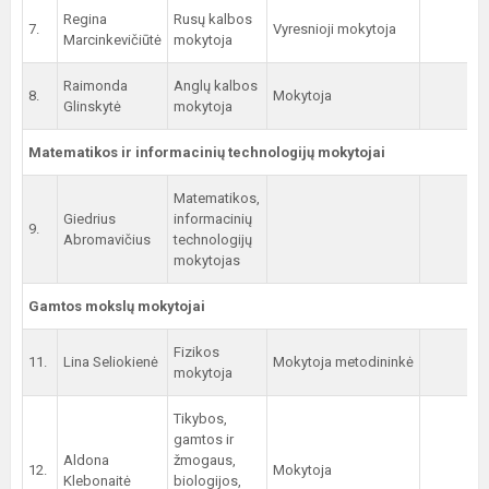
Regina
Rusų kalbos
7.
Vyresnioji mokytoja
Marcinkevičiūtė
mokytoja
Raimonda
Anglų kalbos
8.
Mokytoja
Glinskytė
mokytoja
Matematikos ir informacinių technologijų mokytojai
Matematikos,
Giedrius
informacinių
9.
Abromavičius
technologijų
mokytojas
Gamtos mokslų mokytojai
Fizikos
11.
Lina Seliokienė
Mokytoja metodininkė
mokytoja
Tikybos,
gamtos ir
Aldona
žmogaus,
12.
Mokytoja
Klebonaitė
biologijos,