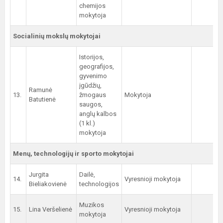
chemijos
mokytoja
Socialinių mokslų mokytojai
Istorijos,
geografijos,
gyvenimo
įgūdžių,
Ramunė
13.
žmogaus
Mokytoja
Batutienė
saugos,
anglų kalbos
(1 kl.)
mokytoja
Menų, technologijų ir sporto mokytojai
Jurgita
Dailė,
14.
Vyresnioji mokytoja
Bieliakovienė
technologijos
Muzikos
15.
Lina Veršelienė
Vyresnioji mokytoja
8
mokytoja