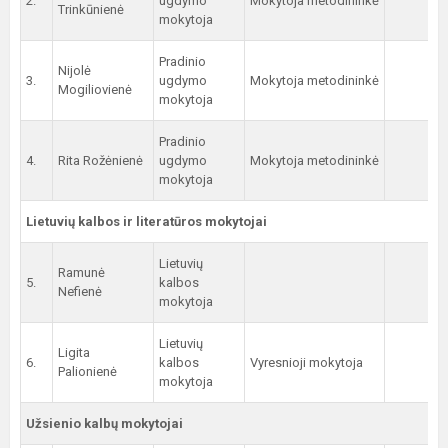
2.
ugdymo
Mokytoja metodininkė
2
Trinkūnienė
mokytoja
Pradinio
Nijolė
3.
ugdymo
Mokytoja metodininkė
3
Mogiliovienė
mokytoja
Pradinio
4.
Rita Rožėnienė
ugdymo
Mokytoja metodininkė
4
mokytoja
Lietuvių kalbos ir literatūros mokytojai
Lietuvių
Ramunė
5.
kalbos
Nefienė
mokytoja
Lietuvių
Ligita
6.
kalbos
Vyresnioji mokytoja
Palionienė
mokytoja
Užsienio kalbų mokytojai