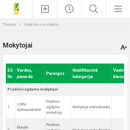
Paieška
Men
Titulinis
Struktūra ir kontaktai
Mokytojai
Eil.
Vardas,
Kvalifikacinė
Vadova
Pareigos
Nr.
pavardė
kategorija
klasei
Pradinio ugdymo mokytojai
Pradinio
Lolita
1.
ugdymo
Mokytoja metodininkė
1
Vyšniauskienė
mokytoja
Pradinio
Marytė