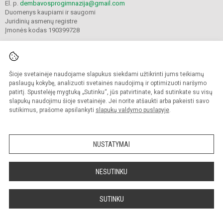
El. p.
dembavosprogimnazija@gmail.com
Duomenys kaupiami ir saugomi
Juridinių asmenų registre
Įmonės kodas 190399728
Šioje svetainėje naudojame slapukus siekdami užtikrinti jums teikiamų
© 2021. Panevėžio r. Dembavos progimnazija. Visos teisės saugomos.
Kopijuoti turinį be raštiško progimnazijos sutikimo griežtai draudžiama.
paslaugų kokybę, analizuoti svetainės naudojimą ir optimizuoti naršymo
patirtį. Spustelėję mygtuką „Sutinku“, jūs patvirtinate, kad sutinkate su visų
Prieinamumo paraiška
Slapukų valdymas
slapukų naudojimu šioje svetainėje. Jei norite atšaukti arba pakeisti savo
sutikimus, prašome apsilankyti
slapukų valdymo puslapyje
.
Sumanus būdas atnaujinti
mokyklos interneto
svetainę
NUSTATYMAI
NESUTINKU
SUTINKU