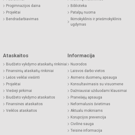
Progimnazijos daina
Biblioteka
Projektai
Patalpų nuoma
Bendradarbiavimas
Ikimokyklinis ir priešmokyklinis
ugdymas
Ataskaitos
Informacija
Biudžeto vykdymo ataskaitų rinkiniai
Nuorodos
Finansinių ataskaitų rinkiniai
Laisvos darbo vietos
Lėšos veiklai viešinti
Asmens duomenų apsauga
Projektai
Konsultavimasis su visuomene
Viešieji pirkimai
Dažniausiai užduodami klausimai
Biudžeto vykdymo ataskaitos
Pranešėjų apsauga
Finansinės ataskaitos
Neformalusis švietimas
Veiklos ataskaitos
Aktualu mokiniams
Korupcijos prevencija
Civilinė sauga
Teisinė informacija