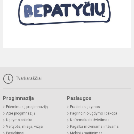
Tvarkaraščiai
Progimnazija
Paslaugos
Priėmimas į progimnaziją
Pradinis ugdymas
Apie progimnaziją
Pagrindinio ugdymo I pakopa
Ugdymo aplinka
Neformalusis švietimas
Vertybės, misija, vizija
Pagalba mokiniams ir tėvams
Pasiekimai
Mokinių maitinimas