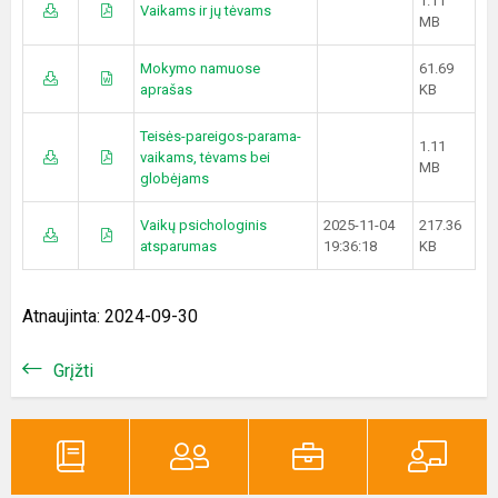
1.11
Vaikams ir jų tėvams
MB
Mokymo namuose
61.69
aprašas
KB
Teisės-pareigos-parama-
1.11
vaikams, tėvams bei
MB
globėjams
Vaikų psichologinis
2025-11-04
217.36
atsparumas
19:36:18
KB
Atnaujinta: 2024-09-30
Grįžti