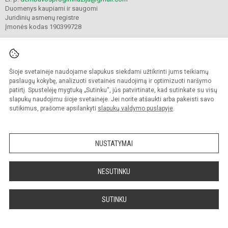
Duomenys kaupiami ir saugomi
Juridinių asmenų registre
Įmonės kodas 190399728
Šioje svetainėje naudojame slapukus siekdami užtikrinti jums teikiamų
© 2021. Panevėžio r. Dembavos progimnazija. Visos teisės saugomos.
Kopijuoti turinį be raštiško progimnazijos sutikimo griežtai draudžiama.
paslaugų kokybę, analizuoti svetainės naudojimą ir optimizuoti naršymo
patirtį. Spustelėję mygtuką „Sutinku“, jūs patvirtinate, kad sutinkate su visų
Prieinamumo paraiška
Slapukų valdymas
slapukų naudojimu šioje svetainėje. Jei norite atšaukti arba pakeisti savo
sutikimus, prašome apsilankyti
slapukų valdymo puslapyje
.
Sumanus būdas atnaujinti
mokyklos interneto
svetainę
NUSTATYMAI
NESUTINKU
SUTINKU