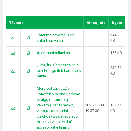
Tėvams
Atnaujinta
Dydis
Patarimai tėvams, kaip
344.7
kalbėti su vaiku
KB
Apie manipuliacijas
155 KB
„Tėvų linija“: pasitarkite su
230.54
psichologu tiek kartų, kiek
KB
reikia
Mero potvarkis ,,Dėl
Panevėžio rajono ugdymo
įstaigų darbuotojų
veiksmų, įtarus mokinį
2025-11-04
167.44
vartojus arba turint
19:37:30
KB
psichoaktyvių medžiagų,
organizavimo tvarka"
aprašo patvirtinimo