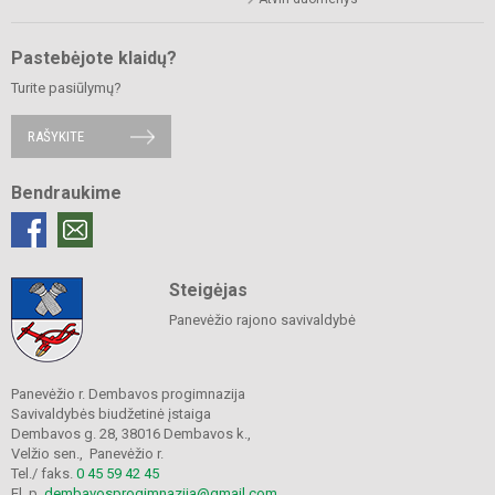
Pastebėjote klaidų?
Turite pasiūlymų?
RAŠYKITE
Bendraukime
Steigėjas
Panevėžio rajono savivaldybė
Panevėžio r. Dembavos progimnazija
Savivaldybės biudžetinė įstaiga
Dembavos g. 28, 38016 Dembavos k.,
Velžio sen., Panevėžio r.
Tel./ faks.
0 45 59 42 45
El. p.
dembavosprogimnazija@gmail.com