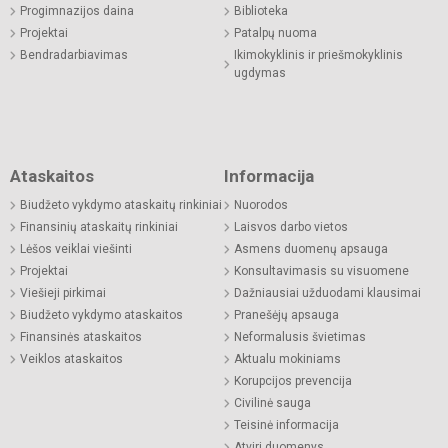
Progimnazijos daina
Biblioteka
Projektai
Patalpų nuoma
Bendradarbiavimas
Ikimokyklinis ir priešmokyklinis
ugdymas
Ataskaitos
Informacija
Biudžeto vykdymo ataskaitų rinkiniai
Nuorodos
Finansinių ataskaitų rinkiniai
Laisvos darbo vietos
Lėšos veiklai viešinti
Asmens duomenų apsauga
Projektai
Konsultavimasis su visuomene
Viešieji pirkimai
Dažniausiai užduodami klausimai
Biudžeto vykdymo ataskaitos
Pranešėjų apsauga
Finansinės ataskaitos
Neformalusis švietimas
Veiklos ataskaitos
Aktualu mokiniams
Korupcijos prevencija
Civilinė sauga
Teisinė informacija
Atviri duomenys