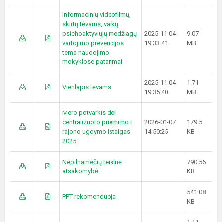
Informacinių videofilmų,
skirtų tėvams, vaikų
psichoaktyviųjų medžiagų
2025-11-04
9.07
vartojimo prevencijos
19:33:41
MB
tema naudojimo
mokyklose patarimai
2025-11-04
1.71
Vienlapis tėvams
19:35:40
MB
Mero potvarkis del
centralizuoto priemimo i
2026-01-07
179.5
rajono ugdymo istaigas
14:50:25
KB
2025
Nepilnamečių teisinė
790.56
atsakomybė
KB
541.08
PPT rekomenduoja
KB