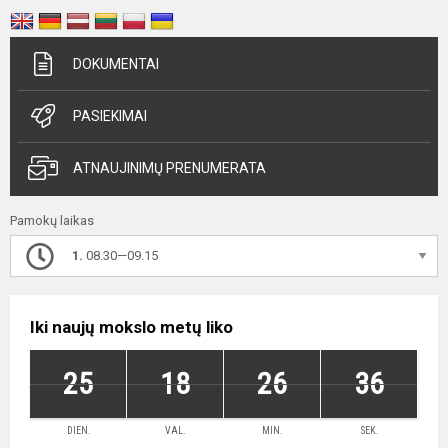
DOKUMENTAI
PASIEKIMAI
ATNAUJINIMŲ PRENUMERATA
Pamokų laikas
1.
08.30—09.15
Iki naujų mokslo metų liko
25
18
26
36
DIEN.
VAL.
MIN.
SEK.