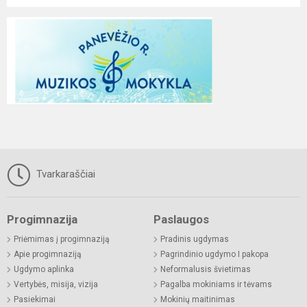
Tvarkaraščiai
Progimnazija
Paslaugos
Priėmimas į progimnaziją
Pradinis ugdymas
Apie progimnaziją
Pagrindinio ugdymo I pakopa
Ugdymo aplinka
Neformalusis švietimas
Vertybės, misija, vizija
Pagalba mokiniams ir tėvams
Pasiekimai
Mokinių maitinimas