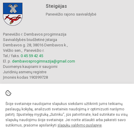
Steigėjas
Panevėžio rajono savivaldybė
Panevėžio r. Dembavos progimnazija
Savivaldybės biudžetinė įstaiga
Dembavos g. 28, 38016 Dembavos k.,
Velžio sen., Panevėžio r.
Tel./ faks.
0 45 59 42 45
El. p.
dembavosprogimnazija@gmail.com
Duomenys kaupiami ir saugomi
Juridinių asmenų registre
Įmonės kodas 190399728
Šioje svetainėje naudojame slapukus siekdami užtikrinti jums teikiamų
© 2021. Panevėžio r. Dembavos progimnazija. Visos teisės saugomos.
Kopijuoti turinį be raštiško progimnazijos sutikimo griežtai draudžiama.
paslaugų kokybę, analizuoti svetainės naudojimą ir optimizuoti naršymo
patirtį. Spustelėję mygtuką „Sutinku“, jūs patvirtinate, kad sutinkate su visų
Prieinamumo paraiška
Slapukų valdymas
slapukų naudojimu šioje svetainėje. Jei norite atšaukti arba pakeisti savo
sutikimus, prašome apsilankyti
slapukų valdymo puslapyje
.
Sumanus būdas atnaujinti
mokyklos interneto