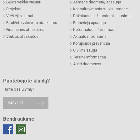
Lėšos veiklai viešinti
Asmens duomenų apsauga
Projektai
Konsultavimasis su visuomene
Viešieji pirkimai
Dažniausiai užduodami klausimai
Biudžeto vykdymo ataskaitos
Pranešėjų apsauga
Finansinės ataskaitos
Neformalusis švietimas
Veiklos ataskaitos
Aktualu mokiniams
Korupcijos prevencija
Civilinė sauga
Teisinė informacija
Atviri duomenys
Pastebėjote klaidų?
Turite pasiūlymų?
RAŠYKITE
Bendraukime