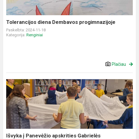
Tolerancijos diena Dembavos progimnazijoje
Paskelbta: 2024-11-18
Kategorija:
Renginiai
Plačiau
Išvyka
į
Panevėžio
apskrities
Gabrielės
Petkevičaitės-
Bitės...
Išvyka į Panevėžio apskrities Gabrielės