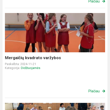
Plačiau
Mergaičių
kvadrato
varžybos
Mergaičių kvadrato varžybos
Paskelbta: 2024-11-21
Kategorija:
Didžiuojamės
Plačiau
Dembavos