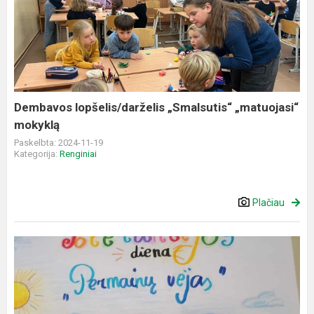
lopšelis/darželis
„Smalsutis“
„matuojasi“
mokyklą
Dembavos lopšelis/darželis „Smalsutis“ „matuojasi“
mokyklą
Paskelbta: 2024-11-19
Kategorija:
Renginiai
Plačiau
Tolerancijos
diena
Dembavos
progimnazijoje