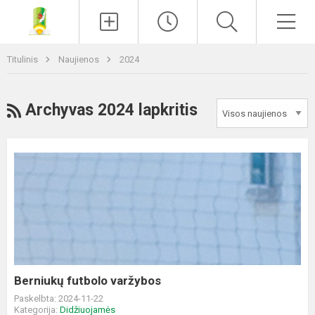
Paieška
Men
Titulinis
Naujienos
2024
RSS
Archyvas 2024 lapkritis
Berniukų
futbolo
varžybos
Berniukų futbolo varžybos
Paskelbta: 2024-11-22
Kategorija:
Didžiuojamės