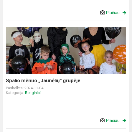
Plačiau
Spalio
mėnuo „Jaunėlių"
grupėje
Spalio mėnuo „Jaunėlių" grupėje
Paskelbta: 2024-11-04
Kategorija:
Renginiai
Plačiau