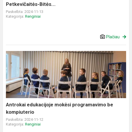
Petkevičaitės-Bitės...
Paskelbta: 2024-11-13
Kategorija:
Renginiai
Plačiau
Antrokai
edukacijoje
mokėsi
programavimo
be
kompiuterio
Antrokai edukacijoje mokėsi programavimo be
kompiuterio
Paskelbta: 2024-11-12
Kategorija:
Renginiai