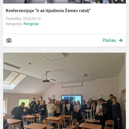
Konferencijoje “Ir aš išjudinsiu Žemės rutulį”
Paskelbta: 2025-05-15
Kategorija:
Renginiai
Plačiau
P