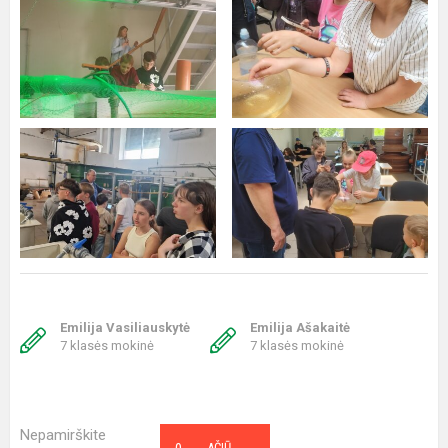
Emilija Vasiliauskytė
Emilija Ašakaitė
7 klasės mokinė
7 klasės mokinė
Nepamirškite
AČIŪ