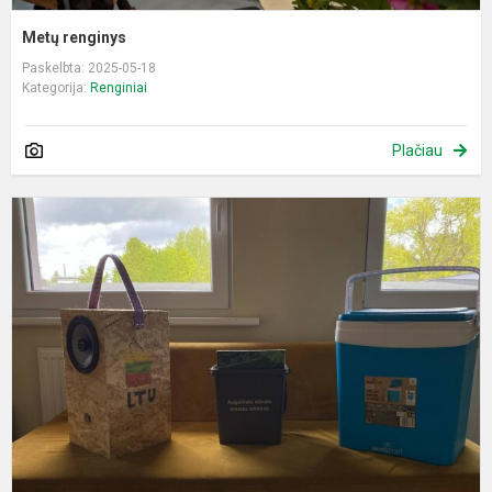
Metų renginys
Paskelbta: 2025-05-18
Kategorija:
Renginiai
Plačiau
D
b
k