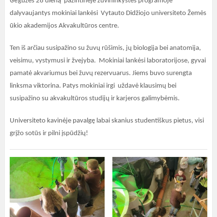
Ge
gužės 28 dieną pažintinėje žuvininkystės programoje
dalyvaujantys mokiniai lankėsi Vytauto Didžiojo universiteto Žemės
ūkio akademijos Akvakultūros centre.
Ten iš arčiau susipažino su žuvų rūšimis, jų biologija bei anatomija,
veisimu, vystymusi ir žvejyba. Mokiniai lankėsi laboratorijose, gyvai
pamatė akvariumus bei žuvų rezervuarus. Jiems buvo surengta
linksma viktorina. Patys mokiniai irgi uždavė klausimų bei
susipažino su akvakultūros studijų ir karjeros galimybėmis.
Universiteto kavinėje pavalgę labai skanius studentiškus pietus, visi
grįžo sotūs ir pilni įspūdžių!