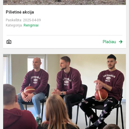
Pilietinė akcija
Paskelbta: 2025-04-09
Kategorija:
Renginiai
Plačiau
S