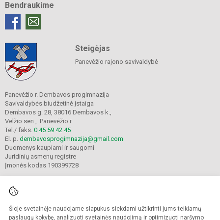
Bendraukime
Steigėjas
Panevėžio rajono savivaldybė
Panevėžio r. Dembavos progimnazija
Savivaldybės biudžetinė įstaiga
Dembavos g. 28, 38016 Dembavos k.,
Velžio sen., Panevėžio r.
Tel./ faks.
0 45 59 42 45
El. p.
dembavosprogimnazija@gmail.com
Duomenys kaupiami ir saugomi
Juridinių asmenų registre
Įmonės kodas 190399728
Šioje svetainėje naudojame slapukus siekdami užtikrinti jums teikiamų
© 2021. Panevėžio r. Dembavos progimnazija. Visos teisės saugomos.
Kopijuoti turinį be raštiško progimnazijos sutikimo griežtai draudžiama.
paslaugų kokybę, analizuoti svetainės naudojimą ir optimizuoti naršymo