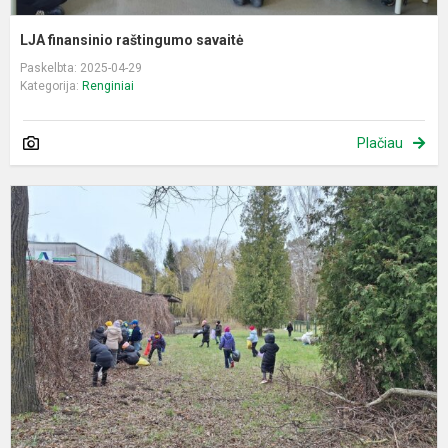
LJA finansinio raštingumo savaitė
Paskelbta: 2025-04-29
Kategorija:
Renginiai
Plačiau
P
a