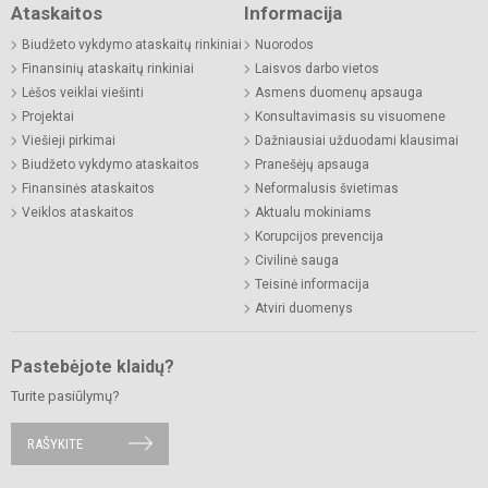
Ataskaitos
Informacija
Biudžeto vykdymo ataskaitų rinkiniai
Nuorodos
Finansinių ataskaitų rinkiniai
Laisvos darbo vietos
Lėšos veiklai viešinti
Asmens duomenų apsauga
Projektai
Konsultavimasis su visuomene
Viešieji pirkimai
Dažniausiai užduodami klausimai
Biudžeto vykdymo ataskaitos
Pranešėjų apsauga
Finansinės ataskaitos
Neformalusis švietimas
Veiklos ataskaitos
Aktualu mokiniams
Korupcijos prevencija
Civilinė sauga
Teisinė informacija
Atviri duomenys
Pastebėjote klaidų?
Turite pasiūlymų?
RAŠYKITE