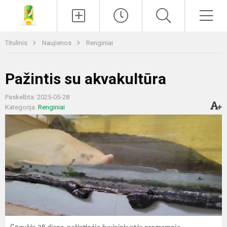
Paieška
Men
Titulinis
Naujienos
Renginiai
Pažintis su akvakultūra
Paskelbta: 2025-05-28
Kategorija:
Renginiai