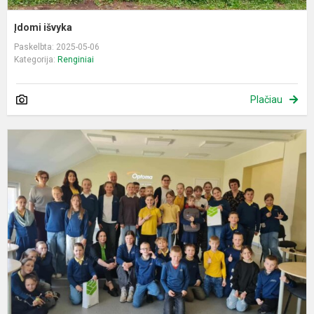
Įdomi išvyka
Paskelbta: 2025-05-06
Kategorija:
Renginiai
Plačiau
L
f
r
s