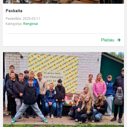
Paskaita
Paskelbta: 2025-05-11
Kategorija:
Renginiai
Plačiau
Į
i