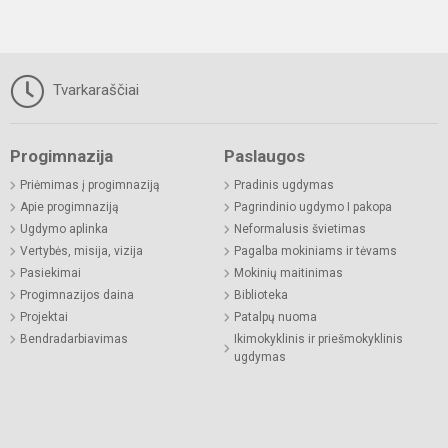
Tvarkaraščiai
Progimnazija
Paslaugos
Priėmimas į progimnaziją
Pradinis ugdymas
Apie progimnaziją
Pagrindinio ugdymo I pakopa
Ugdymo aplinka
Neformalusis švietimas
Vertybės, misija, vizija
Pagalba mokiniams ir tėvams
Pasiekimai
Mokinių maitinimas
Progimnazijos daina
Biblioteka
Projektai
Patalpų nuoma
Bendradarbiavimas
Ikimokyklinis ir priešmokyklinis
ugdymas