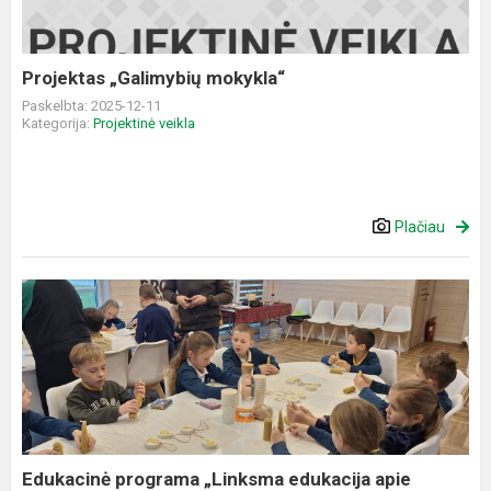
Projektas „Galimybių mokykla“
Paskelbta: 2025-12-11
Kategorija:
Projektinė veikla
Plačiau
Edukacinė
programa
„Linksma
edukacija
apie
bitininkystę
ir...
Edukacinė programa „Linksma edukacija apie