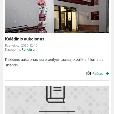
aukcionas
Kalėdinis aukcionas
Paskelbta: 2025-12-15
Kategorija:
Renginiai
Kalėdinis aukcionas jau praeityje, tačiau jo palikta šiluma dar
sklando
Plačiau
Projektas
„Galimybių
mokykla“