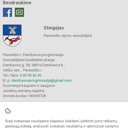
Bendraukime
Steigėjas
Panevėžio rajono savivaldybė
Panevėžio r. Dembavos progimnazija
Savivaldybės biudžetinė įstaiga
Dembavos g. 28, 38016 Dembavos k.,
Velžio sen., Panevėžio r.
Tel./ faks.
0 45 59 42 45
El. p.
dembavosprogimnazija@gmail.com
Duomenys kaupiami ir saugomi
Juridinių asmenų registre
Įmonės kodas 190399728
Šioje svetainėje naudojame slapukus siekdami užtikrinti jums teikiamų
© 2021. Panevėžio r. Dembavos progimnazija. Visos teisės saugomos.
Kopijuoti turinį be raštiško progimnazijos sutikimo griežtai draudžiama.
paslaugų kokybę, analizuoti svetainės naudojimą ir optimizuoti naršymo