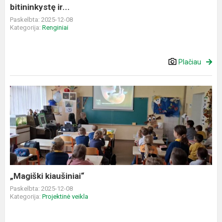
bitininkystę ir...
Paskelbta: 2025-12-08
Kategorija:
Renginiai
Plačiau
„Magiški
kiaušiniai“
„Magiški kiaušiniai“
Paskelbta: 2025-12-08
Kategorija:
Projektinė veikla