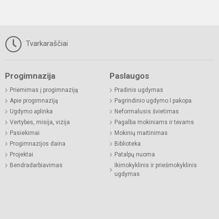
Tvarkaraščiai
Progimnazija
Paslaugos
Priėmimas į progimnaziją
Pradinis ugdymas
Apie progimnaziją
Pagrindinio ugdymo I pakopa
Ugdymo aplinka
Neformalusis švietimas
Vertybės, misija, vizija
Pagalba mokiniams ir tėvams
Pasiekimai
Mokinių maitinimas
Progimnazijos daina
Biblioteka
Projektai
Patalpų nuoma
Bendradarbiavimas
Ikimokyklinis ir priešmokyklinis
ugdymas