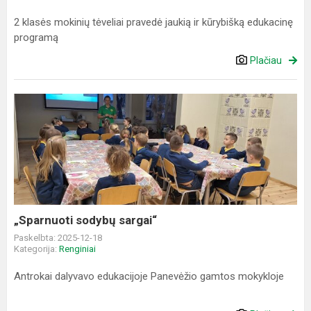
2 klasės mokinių tėveliai pravedė jaukią ir kūrybišką edukacinę
programą
Plačiau
„Sparnuoti
sodybų
sargai“
„Sparnuoti sodybų sargai“
Paskelbta: 2025-12-18
Kategorija:
Renginiai
Antrokai dalyvavo edukacijoje Panevėžio gamtos mokykloje