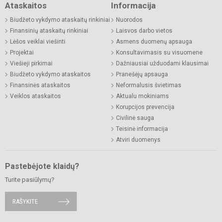
Ataskaitos
Informacija
Biudžeto vykdymo ataskaitų rinkiniai
Nuorodos
Finansinių ataskaitų rinkiniai
Laisvos darbo vietos
Lėšos veiklai viešinti
Asmens duomenų apsauga
Projektai
Konsultavimasis su visuomene
Viešieji pirkimai
Dažniausiai užduodami klausimai
Biudžeto vykdymo ataskaitos
Pranešėjų apsauga
Finansinės ataskaitos
Neformalusis švietimas
Veiklos ataskaitos
Aktualu mokiniams
Korupcijos prevencija
Civilinė sauga
Teisinė informacija
Atviri duomenys
Pastebėjote klaidų?
Turite pasiūlymų?
RAŠYKITE