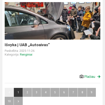
Išvyka
į
UAB
„Autoaivas“
Išvyka į UAB „Autoaivas“
Paskelbta: 2025-11-26
Kategorija:
Renginiai
Plačiau
1
2
3
4
5
6
7
8
9
10