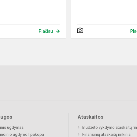
Plačiau
Pla
augos
Ataskaitos
inis ugdymas
Biudžeto vykdymo ataskaitų rin
indinio ugdymo I pakopa
Finansinių ataskaitų rinkiniai