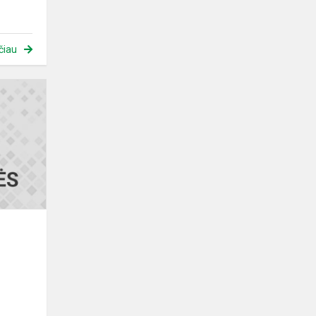
čiau
Biologijos
olimpiada