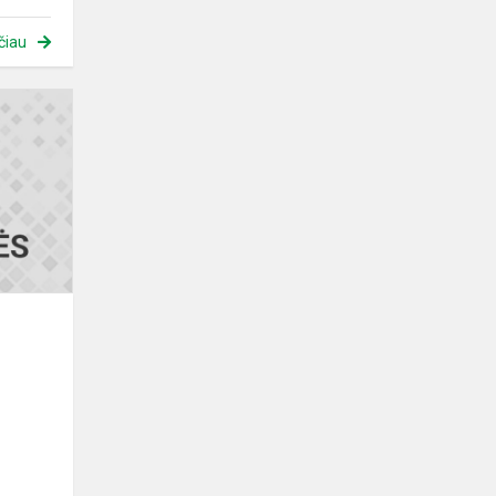
čiau
Matematikos
olimpiada