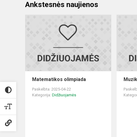
Ankstesnės naujienos
Matematiko
olimpiada
Matematikos olimpiada
Muzik
Paskelbta: 2025-04-22
Paskelb
Kategorija:
Didžiuojamės
Kategor