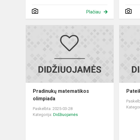
Plačiau
Pradinukų
matematiko
olimpiada
Pradinukų matematikos
Patei
olimpiada
Paskelb
Kategor
Paskelbta: 2025-03-28
Kategorija:
Didžiuojamės