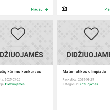
Plačiau
Pla
Pateikčių
s
kūrimo
konkursas
kčių kūrimo konkursas
Matematikos olimpiada
ta: 2025-03-26
Paskelbta: 2025-03-25
ija:
Didžiuojamės
Kategorija:
Didžiuojamės