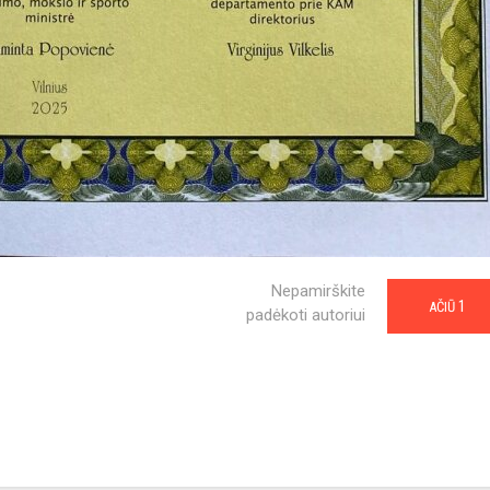
Nepamirškite
1
AČIŪ
padėkoti autoriui