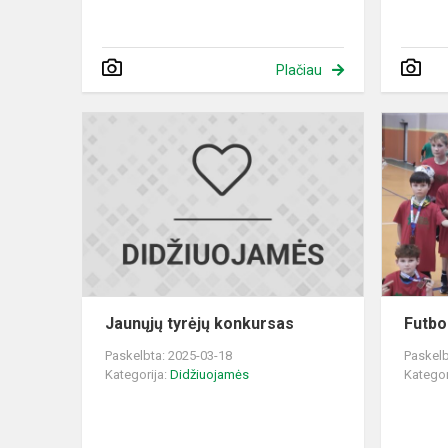
Plačiau
Jaunųjų
tyrėjų
konkursas
Jaunųjų tyrėjų konkursas
Futbo
Paskelbta: 2025-03-18
Paskelb
Kategorija:
Didžiuojamės
Kategor