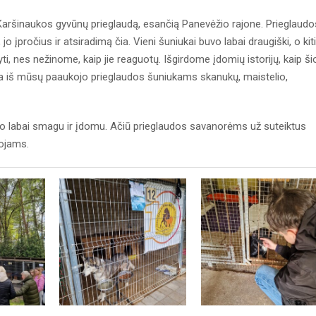
aršinaukos gyvūnų prieglaudą, esančią Panevėžio rajone. Prieglaudo
įpročius ir atsiradimą čia. Vieni šuniukai buvo labai draugiški, o kiti
i, nes nežinome, kaip jie reaguotų. Išgirdome įdomių istorijų, kaip ši
ma iš mūsų paaukojo prieglaudos šuniukams skanukų, maistelio,
uvo labai smagu ir įdomu. Ačiū prieglaudos savanorėms už suteiktus
ojams.