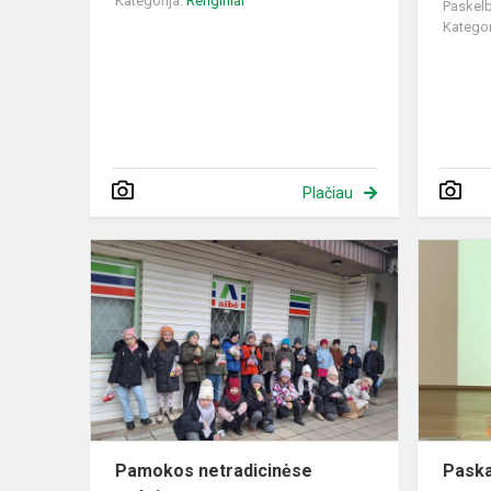
Kategorija:
Renginiai
Paskelb
Kategor
Plačiau
Pamokos
netradicinė
erdvėse
Pamokos netradicinėse
Paska