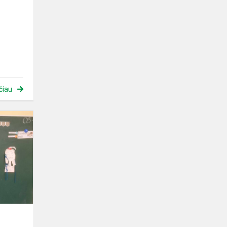
čiau
Antrokai
išvarė
žiemą