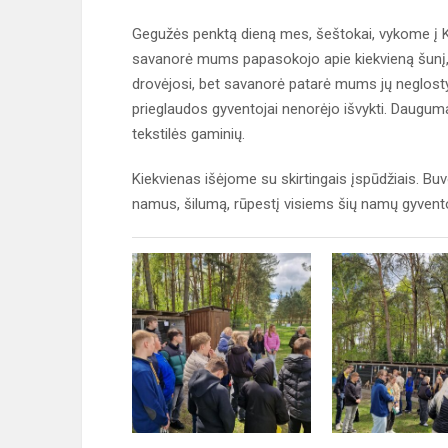
Gegužės penktą dieną mes, šeštokai, vykome į K
savanorė mums papasokojo apie kiekvieną šunį, jo 
drovėjosi, bet savanorė patarė mums jų neglostyt
prieglaudos gyventojai nenorėjo išvykti. Daugu
tekstilės gaminių.
Kiekvienas išėjome su skirtingais įspūdžiais. B
namus, šilumą, rūpestį visiems šių namų gyvent