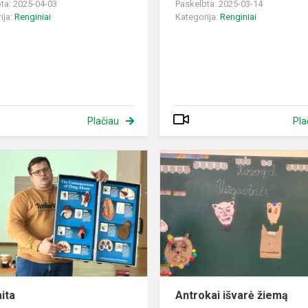
ta: 2025-04-03
Paskelbta: 2025-03-14
ija:
Renginiai
Kategorija:
Renginiai
Plačiau
Pla
Paskaita
se
ita
Antrokai išvarė žiemą