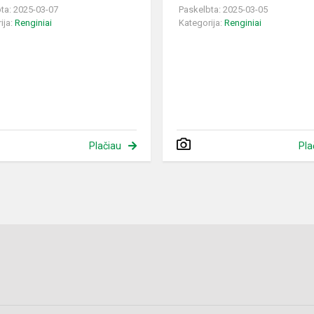
ta: 2025-03-07
Paskelbta: 2025-03-05
ija:
Renginiai
Kategorija:
Renginiai
Plačiau
Pla