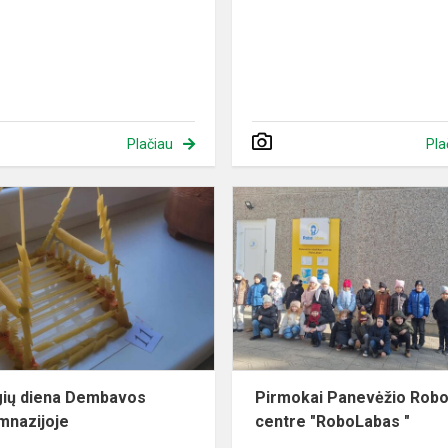
Plačiau
Pla
Melagių
diena
Dembavos
progimnazijoje
ių diena Dembavos
Pirmokai Panevėžio Robo
mnazijoje
centre "RoboLabas "