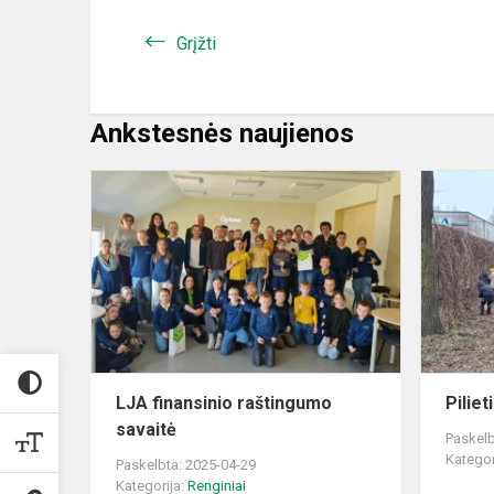
Grįžti
Ankstesnės naujienos
LJA
finansinio
raštingumo
savaitė
LJA finansinio raštingumo
Piliet
savaitė
Paskelb
Kategor
Paskelbta: 2025-04-29
Kategorija:
Renginiai