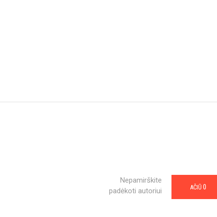
Nepamirškite
0
AČIŪ
padėkoti autoriui