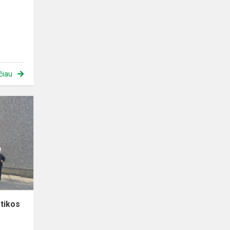
čiau
Pirmokai
Panevėžio
Robotikos
centre
"RoboLabas
"
tikos