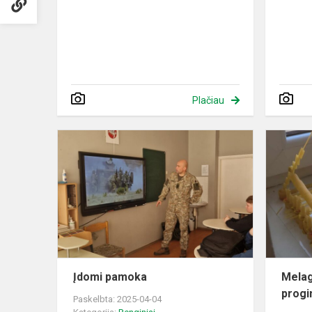
Plačiau
Įdomi
pamoka
Įdomi pamoka
Melag
progi
Paskelbta: 2025-04-04