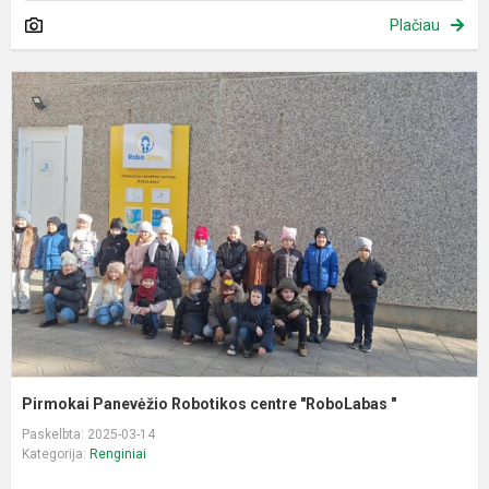
Plačiau
P
P
R
c
"
"
Pirmokai Panevėžio Robotikos centre "RoboLabas "
Paskelbta: 2025-03-14
Kategorija:
Renginiai