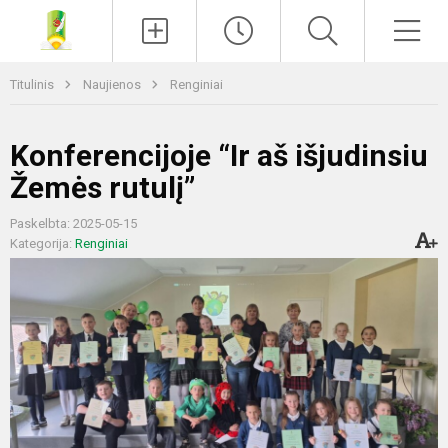
Paieška
Men
Titulinis
Naujienos
Renginiai
Konferencijoje “Ir aš išjudinsiu
Žemės rutulį”
Paskelbta: 2025-05-15
Kategorija:
Renginiai