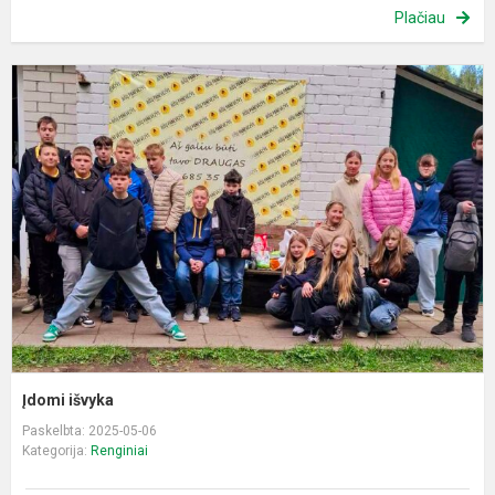
Plačiau
Į
i
Įdomi išvyka
Paskelbta: 2025-05-06
Kategorija:
Renginiai