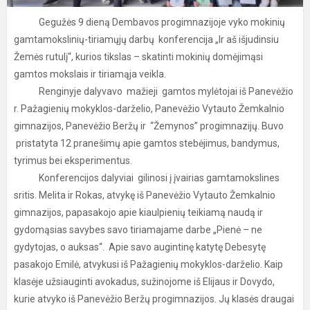
Gegužės 9 dieną Dembavos progimnazijoje vyko mokinių
gamtamokslinių-tiriamųjų darbų konferencija „Ir aš išjudinsiu
Žemės rutulį“, kurios tikslas – skatinti mokinių domėjimąsi
gamtos mokslais ir tiriamąja veikla.
Renginyje dalyvavo mažieji gamtos mylėtojai iš Panevėžio
r. Pažagienių mokyklos-darželio, Panevėžio Vytauto Žemkalnio
gimnazijos, Panevėžio Beržų ir “Žemynos” progimnazijų. Buvo
pristatyta 12 pranešimų apie gamtos stebėjimus, bandymus,
tyrimus bei eksperimentus.
Konferencijos dalyviai gilinosi į įvairias gamtamokslines
sritis. Melita ir Rokas, atvykę iš Panevėžio Vytauto Žemkalnio
gimnazijos, papasakojo apie kiaulpienių teikiamą naudą ir
gydomąsias savybes savo tiriamajame darbe „Pienė – ne
gydytojas, o auksas“. Apie savo augintinę katytę Debesytę
pasakojo Emilė, atvykusi iš Pažagienių mokyklos-darželio. Kaip
klasėje užsiauginti avokadus, sužinojome iš Elijaus ir Dovydo,
kurie atvyko iš Panevėžio Beržų progimnazijos. Jų klasės draugai