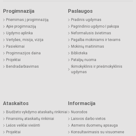
Progimnazija
Paslaugos
Priėmimas į progimnaziją
Pradinis ugdymas
Apie progimnaziją
Pagrindinio ugdymo I pakopa
Ugdymo aplinka
Neformalusis švietimas
Vertybės, misija, vizija
Pagalba mokiniams ir tėvams
Pasiekimai
Mokinių maitinimas
Progimnazijos daina
Biblioteka
Projektai
Patalpų nuoma
Bendradarbiavimas
Ikimokyklinis ir priešmokyklinis
ugdymas
Ataskaitos
Informacija
Biudžeto vykdymo ataskaitų rinkiniai
Nuorodos
Finansinių ataskaitų rinkiniai
Laisvos darbo vietos
Lėšos veiklai viešinti
Asmens duomenų apsauga
Projektai
Konsultavimasis su visuomene