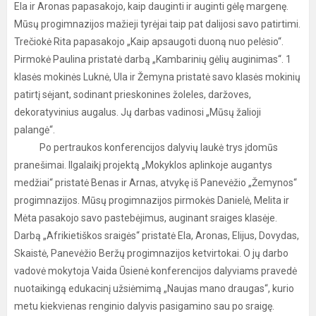
Ela ir Aronas papasakojo, kaip dauginti ir auginti gėlę margenę.
Mūsų progimnazijos mažieji tyrėjai taip pat dalijosi savo patirtimi.
Trečiokė Rita papasakojo „Kaip apsaugoti duoną nuo pelėsio“.
Pirmokė Paulina pristatė darbą „Kambarinių gėlių auginimas“. 1
klasės mokinės Luknė, Ula ir Žemyna pristatė savo klasės mokinių
patirtį sėjant, sodinant prieskonines žoleles, daržoves,
dekoratyvinius augalus. Jų darbas vadinosi „Mūsų žalioji
palangė“.
Po pertraukos konferencijos dalyvių laukė trys įdomūs
pranešimai. Ilgalaikį projektą „Mokyklos aplinkoje augantys
medžiai“ pristatė Benas ir Arnas, atvykę iš Panevėžio „Žemynos“
progimnazijos. Mūsų progimnazijos pirmokės Danielė, Melita ir
Mėta pasakojo savo pastebėjimus, auginant sraiges klasėje.
Darbą „Afrikietiškos sraigės“ pristatė Ela, Aronas, Elijus, Dovydas,
Skaistė, Panevėžio Beržų progimnazijos ketvirtokai. O jų darbo
vadovė mokytoja Vaida Ūsienė konferencijos dalyviams pravedė
nuotaikingą edukacinį užsiėmimą „Naujas mano draugas“, kurio
metu kiekvienas renginio dalyvis pasigamino sau po sraigę.