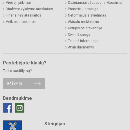
Viešieji pirkimai
Dažniausiai užduodami klausimai
Biudžeto vykdymo ataskaitos
Pranešėjų apsauga
Finansinės ataskaitos
Neformalusis švietimas
Veiklos ataskaitos
Aktualu mokiniams
Korupcijos prevencija
Civilinė sauga
Teisinė informacija
Atviri duomenys
Pastebėjote klaidų?
Turite pasiūlymų?
RAŠYKITE
Bendraukime
Steigėjas