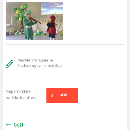
Marytė Trinkūnienė
Pradinio ugdymo mokytoja
Nepamirškite
0
AČIŪ
padėkoti autoriui
Grįžti