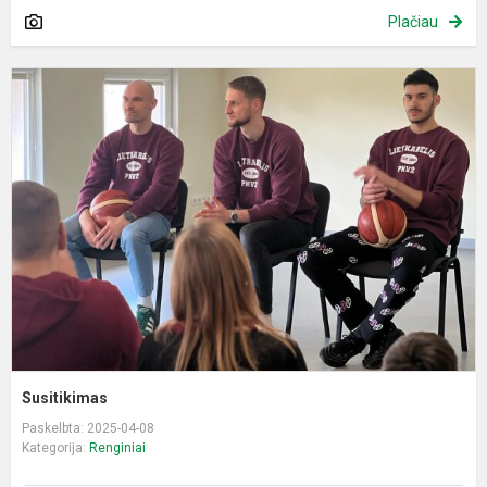
Plačiau
S
Susitikimas
Paskelbta: 2025-04-08
Kategorija:
Renginiai