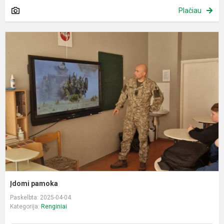
Plačiau
Į
p
Įdomi pamoka
Paskelbta: 2025-04-04
Kategorija:
Renginiai