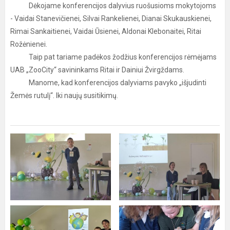
Dėkojame konferencijos dalyvius ruošusioms mokytojoms
- Vaidai Stanevičienei, Silvai Rankelienei, Dianai Skukauskienei,
Rimai Sankaitienei, Vaidai Ūsienei, Aldonai Klebonaitei, Ritai
Rožėnienei.
Taip pat tariame padėkos žodžius konferencijos rėmėjams
UAB „ZooCity“ savininkams Ritai ir Dainiui Žvirgždams.
Manome, kad konferencijos dalyviams pavyko „išjudinti
Žemės rutulį“. Iki naujų susitikimų.