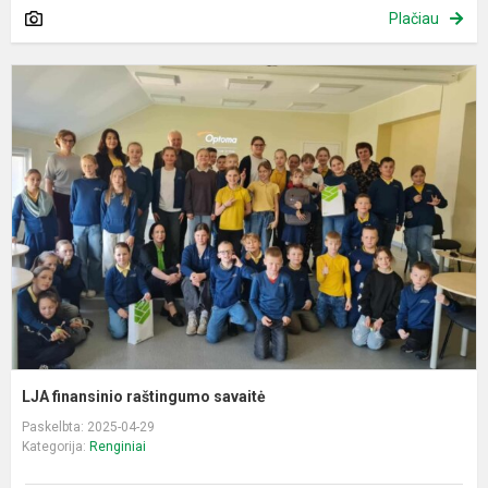
Plačiau
L
f
r
s
LJA finansinio raštingumo savaitė
Paskelbta: 2025-04-29
Kategorija:
Renginiai