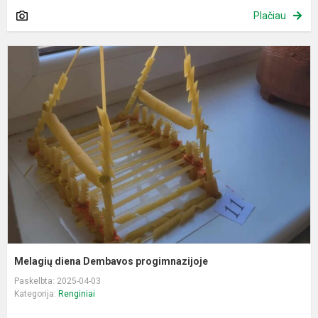
Plačiau
M
d
D
p
Melagių diena Dembavos progimnazijoje
Paskelbta: 2025-04-03
Kategorija:
Renginiai