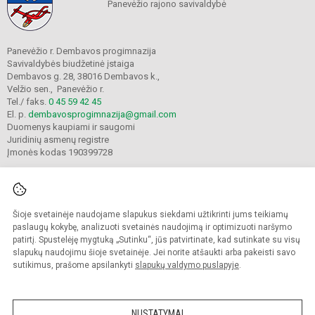
Panevėžio rajono savivaldybė
Panevėžio r. Dembavos progimnazija
Savivaldybės biudžetinė įstaiga
Dembavos g. 28, 38016 Dembavos k.,
Velžio sen., Panevėžio r.
Tel./ faks.
0 45 59 42 45
El. p.
dembavosprogimnazija@gmail.com
Duomenys kaupiami ir saugomi
Juridinių asmenų registre
Įmonės kodas 190399728
Šioje svetainėje naudojame slapukus siekdami užtikrinti jums teikiamų
© 2021. Panevėžio r. Dembavos progimnazija. Visos teisės saugomos.
Kopijuoti turinį be raštiško progimnazijos sutikimo griežtai draudžiama.
paslaugų kokybę, analizuoti svetainės naudojimą ir optimizuoti naršymo
patirtį. Spustelėję mygtuką „Sutinku“, jūs patvirtinate, kad sutinkate su visų
Prieinamumo paraiška
Slapukų valdymas
slapukų naudojimu šioje svetainėje. Jei norite atšaukti arba pakeisti savo
sutikimus, prašome apsilankyti
slapukų valdymo puslapyje
.
Sumanus būdas atnaujinti
mokyklos interneto
svetainę
NUSTATYMAI