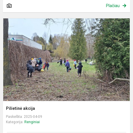
Plačiau
P
a
Pilietinė akcija
Paskelbta: 2025-04-09
Kategorija:
Renginiai