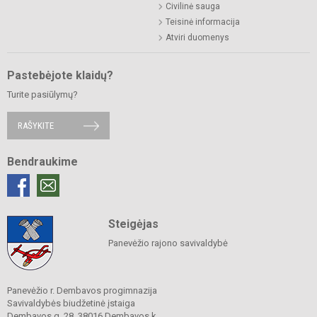
Civilinė sauga
Teisinė informacija
Atviri duomenys
Pastebėjote klaidų?
Turite pasiūlymų?
RAŠYKITE
Bendraukime
Steigėjas
Panevėžio rajono savivaldybė
Panevėžio r. Dembavos progimnazija
Savivaldybės biudžetinė įstaiga
Dembavos g. 28, 38016 Dembavos k.,