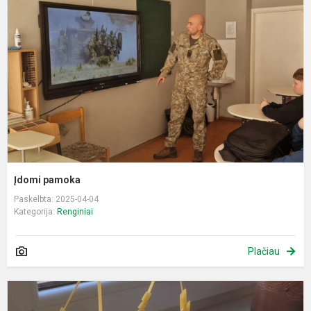
Įdomi pamoka
Paskelbta: 2025-04-04
Kategorija:
Renginiai
Plačiau
M
d