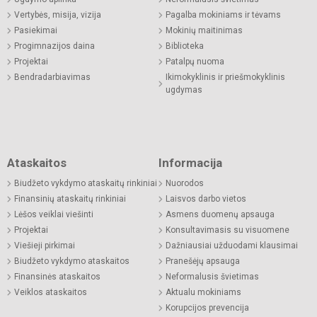
Vertybės, misija, vizija
Pagalba mokiniams ir tėvams
Pasiekimai
Mokinių maitinimas
Progimnazijos daina
Biblioteka
Projektai
Patalpų nuoma
Bendradarbiavimas
Ikimokyklinis ir priešmokyklinis
ugdymas
Ataskaitos
Informacija
Biudžeto vykdymo ataskaitų rinkiniai
Nuorodos
Finansinių ataskaitų rinkiniai
Laisvos darbo vietos
Lėšos veiklai viešinti
Asmens duomenų apsauga
Projektai
Konsultavimasis su visuomene
Viešieji pirkimai
Dažniausiai užduodami klausimai
Biudžeto vykdymo ataskaitos
Pranešėjų apsauga
Finansinės ataskaitos
Neformalusis švietimas
Veiklos ataskaitos
Aktualu mokiniams
Korupcijos prevencija