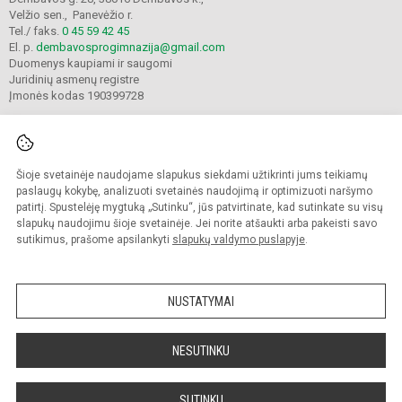
Velžio sen., Panevėžio r.
Tel./ faks.
0 45 59 42 45
El. p.
dembavosprogimnazija@gmail.com
Duomenys kaupiami ir saugomi
Juridinių asmenų registre
Įmonės kodas 190399728
Šioje svetainėje naudojame slapukus siekdami užtikrinti jums teikiamų
© 2021. Panevėžio r. Dembavos progimnazija. Visos teisės saugomos.
Kopijuoti turinį be raštiško progimnazijos sutikimo griežtai draudžiama.
paslaugų kokybę, analizuoti svetainės naudojimą ir optimizuoti naršymo
patirtį. Spustelėję mygtuką „Sutinku“, jūs patvirtinate, kad sutinkate su visų
Prieinamumo paraiška
Slapukų valdymas
slapukų naudojimu šioje svetainėje. Jei norite atšaukti arba pakeisti savo
sutikimus, prašome apsilankyti
slapukų valdymo puslapyje
.
Sumanus būdas atnaujinti
mokyklos interneto
svetainę
NUSTATYMAI
NESUTINKU
SUTINKU