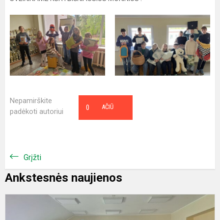
Nepamirškite
0
AČIŪ
padėkoti autoriui
Grįžti
Ankstesnės naujienos
K
“I