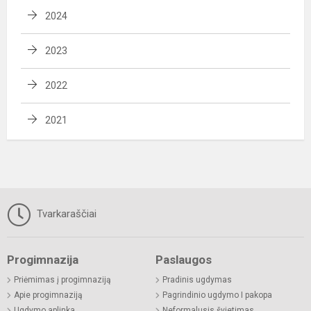
2024
2023
2022
2021
Tvarkaraščiai
Progimnazija
Paslaugos
Priėmimas į progimnaziją
Pradinis ugdymas
Apie progimnaziją
Pagrindinio ugdymo I pakopa
Ugdymo aplinka
Neformalusis švietimas