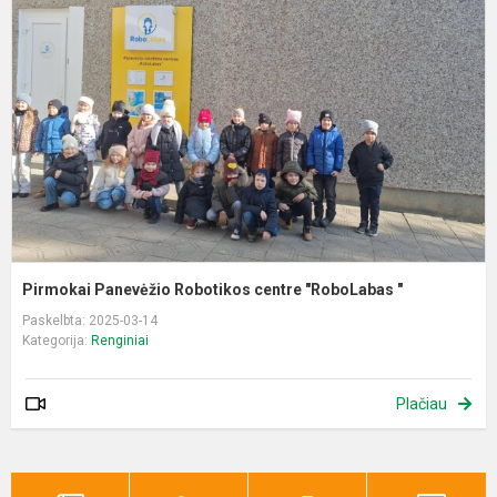
R
c
"
"
Pirmokai Panevėžio Robotikos centre "RoboLabas "
Paskelbta: 2025-03-14
Kategorija:
Renginiai
Plačiau