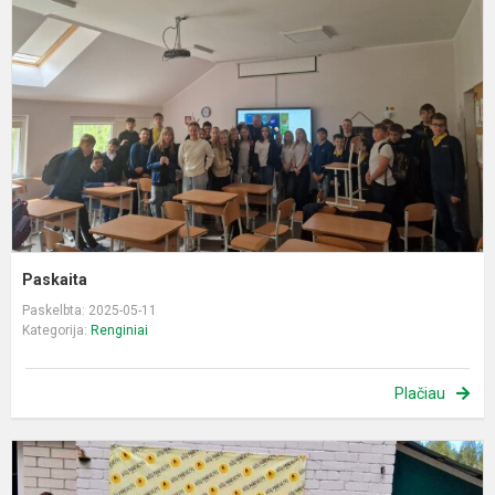
Paskaita
Paskelbta: 2025-05-11
Kategorija:
Renginiai
Plačiau
Į
i