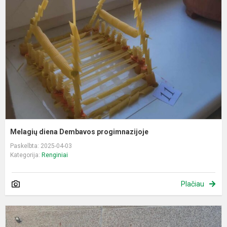
D
p
Melagių diena Dembavos progimnazijoje
Paskelbta: 2025-04-03
Kategorija:
Renginiai
Plačiau
P
P