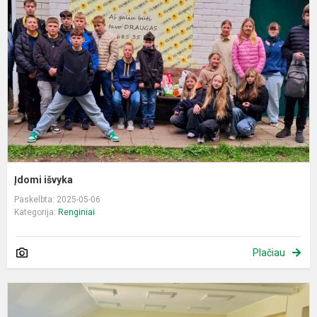
Įdomi išvyka
Paskelbta: 2025-05-06
Kategorija:
Renginiai
Plačiau
L
f