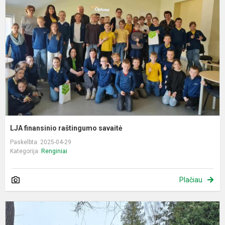
r
s
LJA finansinio raštingumo savaitė
Paskelbta: 2025-04-29
Kategorija:
Renginiai
Plačiau
P
a