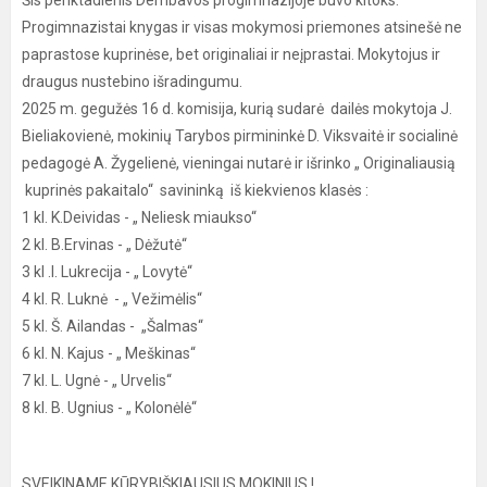
Šis penktadienis Dembavos progimnazijoje buvo kitoks.
Progimnazistai knygas ir visas mokymosi priemones atsinešė ne
paprastose kuprinėse, bet originaliai ir neįprastai. Mokytojus ir
draugus nustebino išradingumu.
2025 m. gegužės 16 d. komisija, kurią sudarė dailės mokytoja J.
Bieliakovienė, mokinių Tarybos pirmininkė D. Viksvaitė ir socialinė
pedagogė A. Žygelienė, vieningai nutarė ir išrinko „ Originaliausią
kuprinės pakaitalo“ savininką iš kiekvienos klasės :
1 kl. K.Deividas - „ Neliesk miaukso“
2 kl. B.Ervinas - „ Dėžutė“
3 kl .I. Lukrecija - „ Lovytė“
4 kl. R. Luknė - „ Vežimėlis“
5 kl. Š. Ailandas - „Šalmas“
6 kl. N. Kajus - „ Meškinas“
7 kl. L. Ugnė - „ Urvelis“
8 kl. B. Ugnius - „ Kolonėlė“
SVEIKINAME KŪRYBIŠKIAUSIUS MOKINIUS !