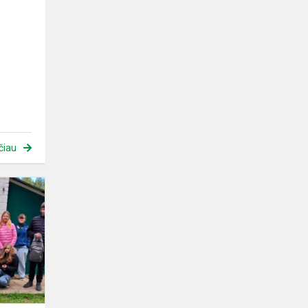
čiau
Įdomi
išvyka