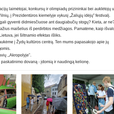
cijų laimėtojai, konkursų ir olimpiadų prizininkai bei auklėtojų 
lnių, į Prezidentūros kiemelyje vykusį „Žaliųjų idėjų” festivalį.
gali gyventi didmiesčiuose ant daugiabučių stogų? Kieta, ar ne
ažius maišelius iš perdirbtos medžiagos. Pamatėme, kaip išval
etuva, jei šiltnamio efektas išliks.
traukėme į Žydų kultūros centrą. Ten mums papasakojo apie jų
gomis.
ių ,,Akropolyje".
paskatinimo dovaną - įdomią ir naudingą kelionę.