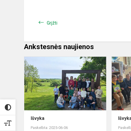
Grįžti
Ankstesnės naujienos
Išvyka
Išvyka
Išvyk
Paskelbta: 2025-06-06
Paskelb