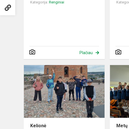
Kategorija:
Renginiai
Kategor
Plačiau
Kelionė
Kelionė
Metų 