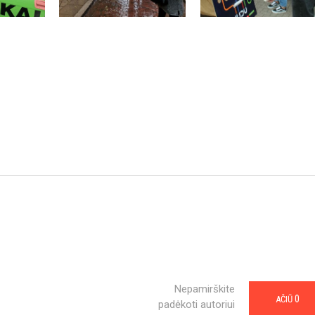
Nepamirškite
0
AČIŪ
padėkoti autoriui