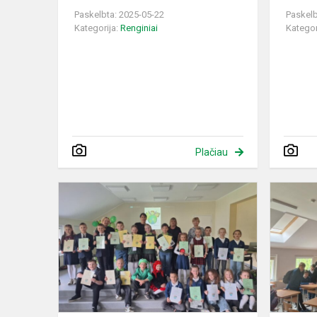
Paskelbta: 2025-05-22
Paskelb
Kategorija:
Renginiai
Kategor
Plačiau
Konferencij
“Ir
aš
išjudinsiu
Žemės
rutulį”