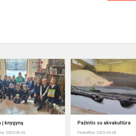
Išvyka
į
knygyną
a į knygyną
Pažintis su akvakultūra
ta: 2025-06-05
Paskelbta: 2025-05-28