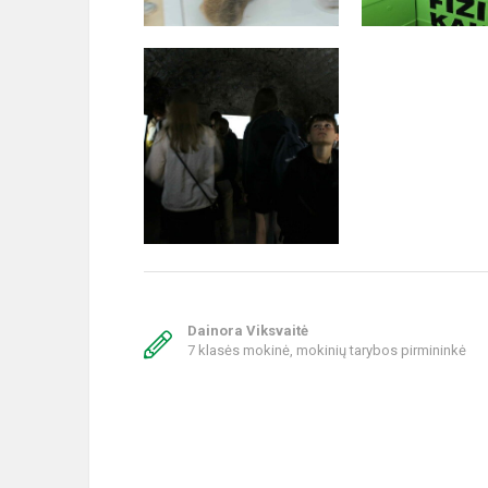
Dainora Viksvaitė
7 klasės mokinė, mokinių tarybos pirmininkė