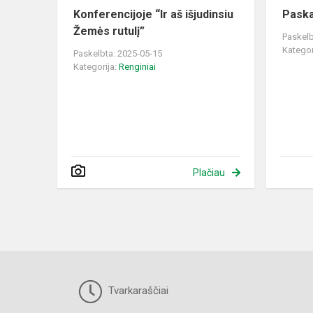
Konferencijoje “Ir aš išjudinsiu
Paska
Žemės rutulį”
Paskelb
Kategor
Paskelbta: 2025-05-15
Kategorija:
Renginiai
Plačiau
Tvarkaraščiai