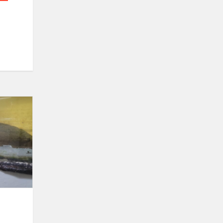
Pažintis
su
akvakultūra