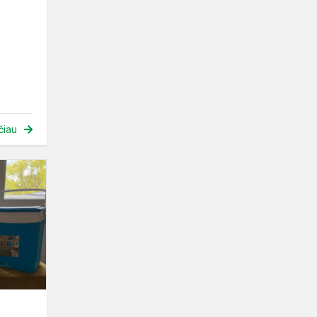
čiau
Diena
be
kuprinių