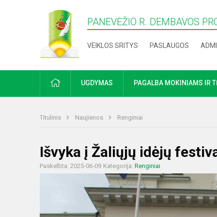
PANEVĖŽIO R. DEMBAVOS PR
VEIKLOS SRITYS
PASLAUGOS
ADMI
PRADŽIA
UGDYMAS
PAGALBA MOKINIAMS IR 
Titulinis
Naujienos
Renginiai
Išvyka į Žaliųjų idėjų festiva
Paskelbta: 2025-06-09
Kategorija:
Renginiai