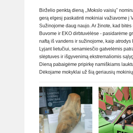
Birželio penktą dieną ,,Mokslo vaisių" nomina
gerą elgesį paskatinti mokiniai važiavome į Vi
Sužinojome daug naujo. Ar žinote, kad bitės 
Buvome ir EKO dirbtuvėlėse - pasidarėme gr
naftą iš vandens ir sužinojome, kaip atrodys Li
Lyjant lietučiui, senamiesčio gatvelėmis pa
slėptuves ir išgyvenimą ekstremaliomis sąly
Dieną pabaigėme pripirkę namiškiams lauktuv
Dėkojame mokyklai už šią geriausių mokinių 