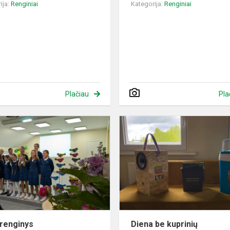
ija:
Renginiai
Kategorija:
Renginiai
Plačiau
Pla
Metų
renginys
renginys
Diena be kuprinių