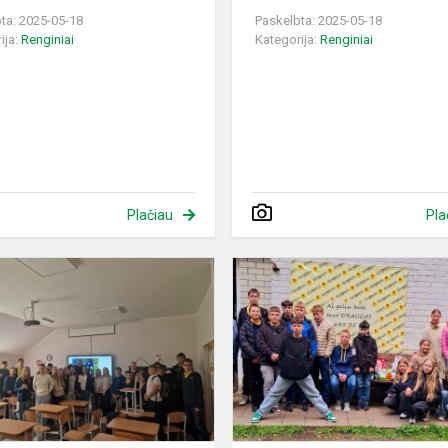
ta: 2025-05-18
Paskelbta: 2025-05-18
ija:
Renginiai
Kategorija:
Renginiai
Plačiau
Pla
oje
Paskaita