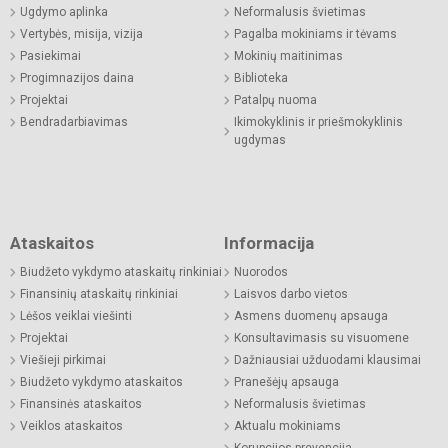
Ugdymo aplinka
Neformalusis švietimas
Vertybės, misija, vizija
Pagalba mokiniams ir tėvams
Pasiekimai
Mokinių maitinimas
Progimnazijos daina
Biblioteka
Projektai
Patalpų nuoma
Bendradarbiavimas
Ikimokyklinis ir priešmokyklinis
ugdymas
Ataskaitos
Informacija
Biudžeto vykdymo ataskaitų rinkiniai
Nuorodos
Finansinių ataskaitų rinkiniai
Laisvos darbo vietos
Lėšos veiklai viešinti
Asmens duomenų apsauga
Projektai
Konsultavimasis su visuomene
Viešieji pirkimai
Dažniausiai užduodami klausimai
Biudžeto vykdymo ataskaitos
Pranešėjų apsauga
Finansinės ataskaitos
Neformalusis švietimas
Veiklos ataskaitos
Aktualu mokiniams