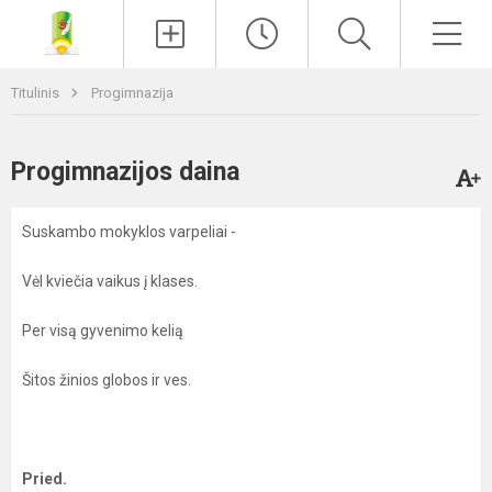
Paieška
Men
Titulinis
Progimnazija
Progimnazijos daina
Suskambo mokyklos varpeliai -
Vėl kviečia vaikus į klases.
Per visą gyvenimo kelią
Šitos žinios globos ir ves.
Pried.