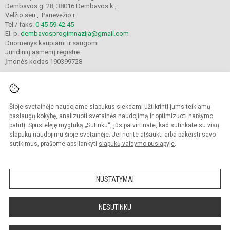
Dembavos g. 28, 38016 Dembavos k.,
Velžio sen., Panevėžio r.
Tel./ faks.
0 45 59 42 45
El. p.
dembavosprogimnazija@gmail.com
Duomenys kaupiami ir saugomi
Juridinių asmenų registre
Įmonės kodas 190399728
Šioje svetainėje naudojame slapukus siekdami užtikrinti jums teikiamų
© 2021. Panevėžio r. Dembavos progimnazija. Visos teisės saugomos.
Kopijuoti turinį be raštiško progimnazijos sutikimo griežtai draudžiama.
paslaugų kokybę, analizuoti svetainės naudojimą ir optimizuoti naršymo
patirtį. Spustelėję mygtuką „Sutinku“, jūs patvirtinate, kad sutinkate su visų
Prieinamumo paraiška
Slapukų valdymas
slapukų naudojimu šioje svetainėje. Jei norite atšaukti arba pakeisti savo
sutikimus, prašome apsilankyti
slapukų valdymo puslapyje
.
Sumanus būdas atnaujinti
mokyklos interneto
svetainę
NUSTATYMAI
NESUTINKU