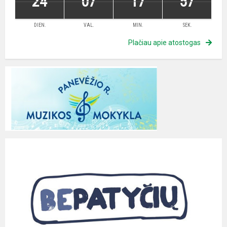
24
07
17
56
DIEN.
VAL.
MIN.
SEK.
Plačiau apie atostogas