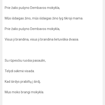
Prie žalio pušyno Dembavos mokykla,
Mūs išdaigas žino, mūs išdaigas žino lyg tikroji mama.
Prie žalio pušyno Dembavos mokykla,
Visus ji brandina, visus ji brandina lietuviška dvasia.
Su rūpesčiu ruošia pasaulin,
Telydi sėkmė visada.
Kad širdys prabiltų į širdį,
Mus moko brangi mokykla.