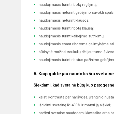
naudojimasis turint ribotą regėjimą;
naudojimasis neturint gebėjimo suvokti spalv
naudojimasis neturint klausos;
naudojimasis turint ribotą klausą;
naudojimasis turint kalbėjimo sutrikimų;
naudojimasis esant ribotoms galimybėms atlikt
būtinybė mažinti traukulių dėl jautrumo švies
naudojimasis turint ribotus pažinimo gebėjim
6. Kaip galite jau naudotis šia svetain
Siekdami, kad svetainė būtų kuo patogesnė
keisti kontrastą per naršyklės, įrenginio nust
išdidinti svetainę iki 400% ir matyti ją aiškiai;
naršyti svetainę naudodami klaviatūrą arba 