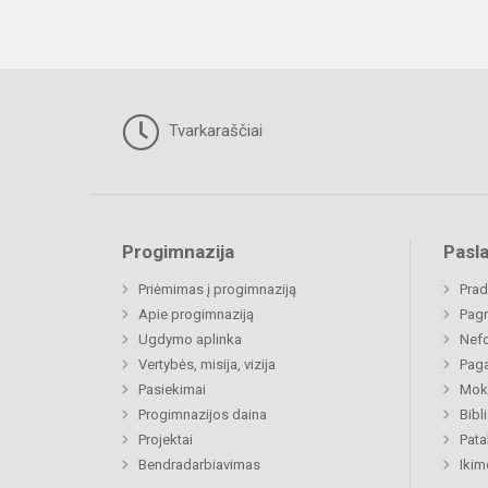
Tvarkaraščiai
Progimnazija
Pasl
Priėmimas į progimnaziją
Prad
Apie progimnaziją
Pagr
Ugdymo aplinka
Nefo
Vertybės, misija, vizija
Paga
Pasiekimai
Moki
Progimnazijos daina
Bibl
Projektai
Pat
Bendradarbiavimas
Ikim