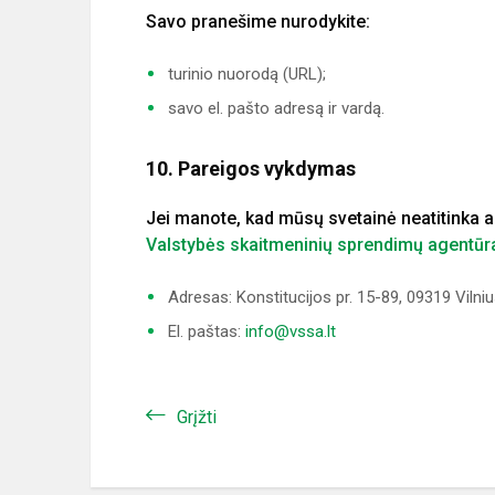
Savo pranešime nurodykite:
turinio nuorodą (URL);
savo el. pašto adresą ir vardą.
10. Pareigos vykdymas
Jei manote, kad mūsų svetainė neatitinka a
Valstybės skaitmeninių sprendimų agentūr
Adresas: Konstitucijos pr. 15-89, 09319 Vilni
El. paštas:
info@vssa.lt
Grįžti