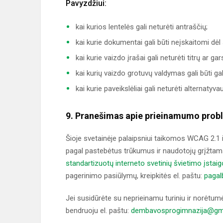
Pavyzdžiui:
kai kurios lentelės gali neturėti antraščių;
kai kurie dokumentai gali būti neįskaitomi dėl
kai kurie vaizdo įrašai gali neturėti titrų ar g
kai kurių vaizdo grotuvų valdymas gali būti gal
kai kurie paveikslėliai gali neturėti alternatyva
9. Pranešimas apie prieinamumo pro
Šioje svetainėje palaipsniui taikomos WCAG 2.1 i
pagal pastebėtus trūkumus ir naudotojų grįžtam
standartizuotų interneto svetinių švietimo įstai
pagerinimo pasiūlymų, kreipkitės el. paštu:
pagal
Jei susidūrėte su neprieinamu turiniu ir norėtumė
bendruoju el. paštu:
dembavosprogimnazija@gm