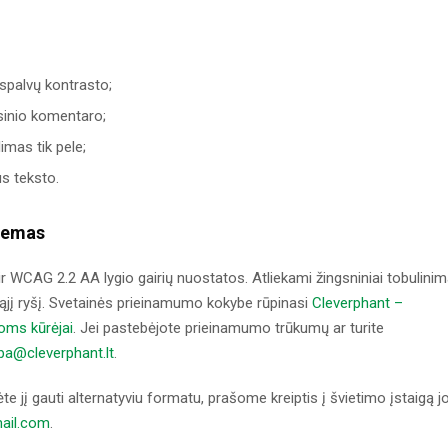
 spalvų kontrasto;
arsinio komentaro;
imas tik pele;
us teksto.
blemas
r WCAG 2.2 AA lygio gairių nuostatos. Atliekami žingsniniai tobulinim
ąjį ryšį. Svetainės prieinamumo kokybe rūpinasi
Cleverphant –
goms kūrėjai
. Jei pastebėjote prieinamumo trūkumų ar turite
ba@cleverphant.lt
.
te jį gauti alternatyviu formatu, prašome kreiptis į švietimo įstaigą j
ail.com
.