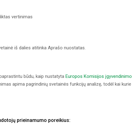
liktas vertinimas
etainė iš dalies atitinka Aprašo nuostatas.
paprastintu būdu, kaip nustatyta
Europos Komisijos įgyvendinimo
nimas apima pagrindinių svetainės funkcijų analizę, todėl kai kurie
audotojų prieinamumo poreikius: