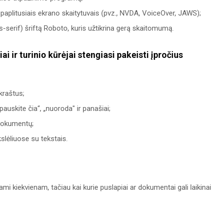
 paplitusiais ekrano skaitytuvais (pvz., NVDA, VoiceOver, JAWS);
s-serif) šriftą Roboto, kuris užtikrina gerą skaitomumą.
ai ir turinio kūrėjai stengiasi pakeisti įpročius
kraštus;
skite čia“, „nuoroda" ir panašiai;
dokumentų;
slėliuose su tekstais.
ami kiekvienam, tačiau kai kurie puslapiai ar dokumentai gali laikinai