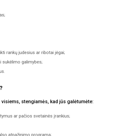
as;
i rankų judesius ar ribotai jėgai;
ai sukėlimo galimybes;
us.
e?
 visiems, stengiamės, kad jūs galėtumėte:
atymus ar pačios svetainės įrankius;
balso atpažinimo programą;