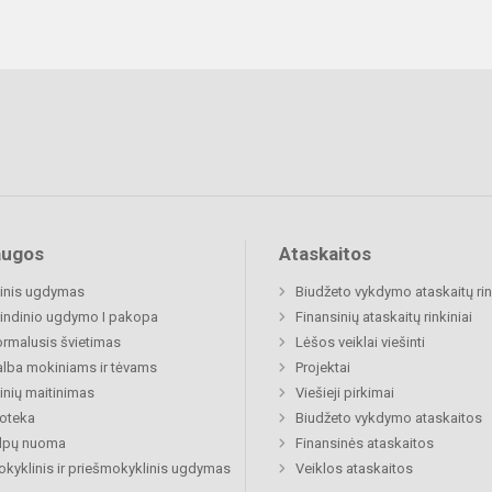
augos
Ataskaitos
inis ugdymas
Biudžeto vykdymo ataskaitų rin
indinio ugdymo I pakopa
Finansinių ataskaitų rinkiniai
rmalusis švietimas
Lėšos veiklai viešinti
lba mokiniams ir tėvams
Projektai
nių maitinimas
Viešieji pirkimai
ioteka
Biudžeto vykdymo ataskaitos
alpų nuoma
Finansinės ataskaitos
okyklinis ir priešmokyklinis ugdymas
Veiklos ataskaitos