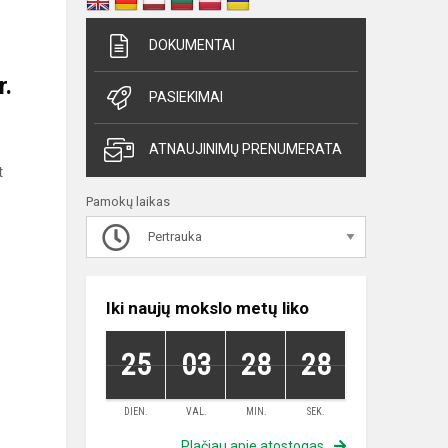
DOKUMENTAI
r.
PASIEKIMAI
ATNAUJINIMŲ PRENUMERATA
t
Pamokų laikas
Pertrauka
Iki naujų mokslo metų liko
25
03
28
28
DIEN.
VAL.
MIN.
SEK.
Plačiau apie atostogas