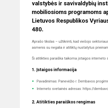
valstybės ir savivaldybių inst
mobiliosioms programoms a
Lietuvos Respublikos Vyriaus
480.
Aprašo tikslas – užtikrinti, kad viešojo sektori
asmenis su negalia ir atitiktų nustatytus priein
Ši atitikties paraiška taikoma įstaigos interneto
1. Įstaigos informacija
Pavadinimas: Panevėžio r. Dembavos progimn
Interneto svetainės adresas: https://dembavo
2. Atitikties paraiškos rengimas