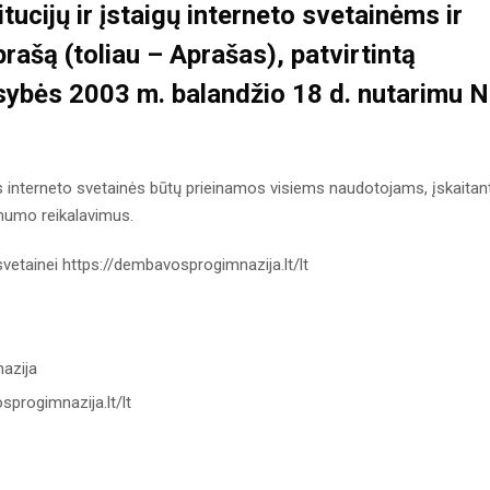
itucijų ir įstaigų interneto svetainėms ir
prašą
(toliau – Aprašas), patvirtintą
ybės 2003 m. balandžio 18 d. nutarimu N
aus interneto svetainės būtų prieinamos visiems naudotojams, įskaitan
amumo reikalavimus.
 svetainei https://dembavosprogimnazija.lt/lt
azija
sprogimnazija.lt/lt