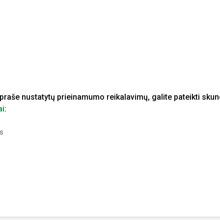
praše nustatytų prieinamumo reikalavimų, galite pateikti sku
ai
:
us