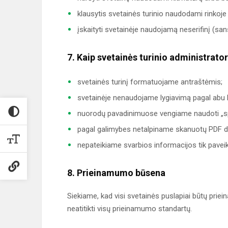
klausytis svetainės turinio naudodami rinkoje
įskaityti svetainėje naudojamą neserifinį (san
7. Kaip svetainės turinio administratori
svetainės turinį formatuojame antraštėmis;
svetainėje nenaudojame lygiavimą pagal abu 
nuorodų pavadinimuose vengiame naudoti „spau
pagal galimybes netalpiname skanuotų PDF 
nepateikiame svarbios informacijos tik paveik
8. Prieinamumo būsena
Siekiame, kad visi svetainės puslapiai būtų priein
neatitikti visų prieinamumo standartų.