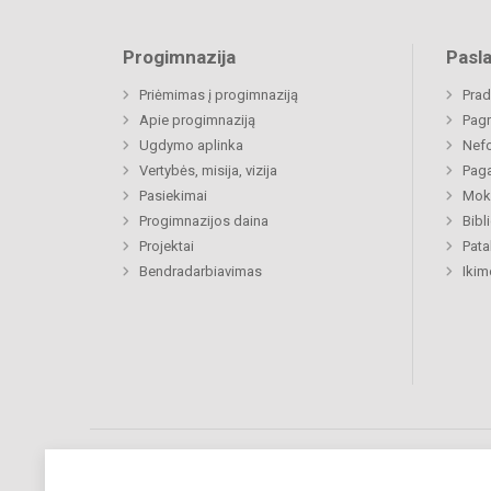
Progimnazija
Pasl
Priėmimas į progimnaziją
Prad
Apie progimnaziją
Pagr
Ugdymo aplinka
Nefo
Vertybės, misija, vizija
Paga
Pasiekimai
Moki
Progimnazijos daina
Bibl
Projektai
Pat
Bendradarbiavimas
Ikim