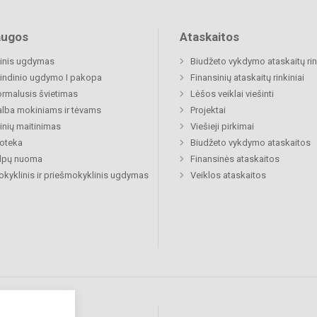
augos
Ataskaitos
inis ugdymas
Biudžeto vykdymo ataskaitų rin
indinio ugdymo I pakopa
Finansinių ataskaitų rinkiniai
rmalusis švietimas
Lėšos veiklai viešinti
lba mokiniams ir tėvams
Projektai
nių maitinimas
Viešieji pirkimai
ioteka
Biudžeto vykdymo ataskaitos
alpų nuoma
Finansinės ataskaitos
okyklinis ir priešmokyklinis ugdymas
Veiklos ataskaitos