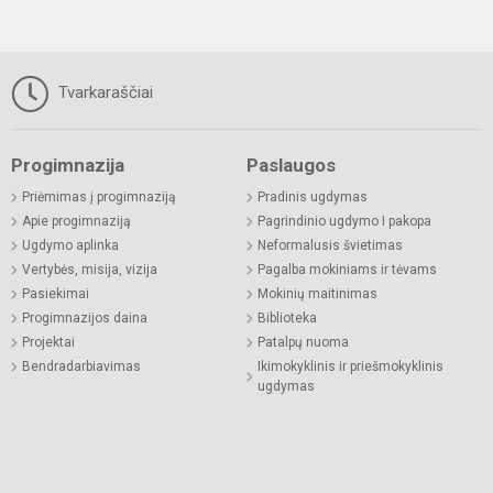
Tvarkaraščiai
Progimnazija
Paslaugos
Priėmimas į progimnaziją
Pradinis ugdymas
Apie progimnaziją
Pagrindinio ugdymo I pakopa
Ugdymo aplinka
Neformalusis švietimas
Vertybės, misija, vizija
Pagalba mokiniams ir tėvams
Pasiekimai
Mokinių maitinimas
Progimnazijos daina
Biblioteka
Projektai
Patalpų nuoma
Bendradarbiavimas
Ikimokyklinis ir priešmokyklinis
ugdymas