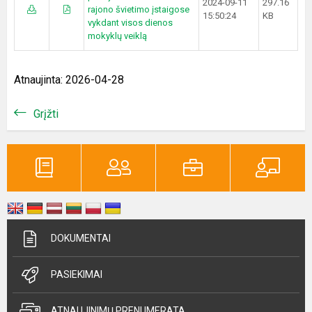
2024-09-11
297.16
rajono švietimo įstaigose
15:50:24
KB
vykdant visos dienos
mokyklų veiklą
Atnaujinta: 2026-04-28
Grįžti
DOKUMENTAI
PASIEKIMAI
ATNAUJINIMŲ PRENUMERATA