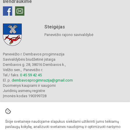
Bendraukime
Steigėjas
Panevėžio rajono savivaldybė
Panevėžio r. Dembavos progimnazija
Savivaldybės biudžetinė įstaiga
Dembavos g. 28, 38016 Dembavos k.,
Velžio sen., Panevėžio r.
Tel./ faks.
0 45 59 42 45
El. p.
dembavosprogimnazija@gmail.com
Duomenys kaupiami ir saugomi
Juridinių asmenų registre
Įmonės kodas 190399728
Šioje svetainėje naudojame slapukus siekdami užtikrinti jums teikiamų
© 2021. Panevėžio r. Dembavos progimnazija. Visos teisės saugomos.
Kopijuoti turinį be raštiško progimnazijos sutikimo griežtai draudžiama.
paslaugų kokybę, analizuoti svetainės naudojimą ir optimizuoti naršymo