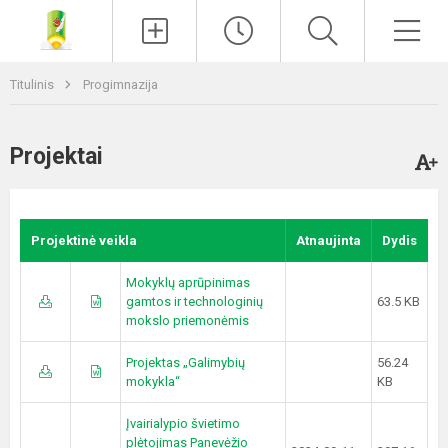
Paieška
Men
Titulinis
Progimnazija
Projektai
Projektinė veikla
Atnaujinta
Dydis
Mokyklų aprūpinimas
gamtos ir technologinių
63.5 KB
mokslo priemonėmis
Projektas „Galimybių
56.24
mokykla“
KB
Įvairialypio švietimo
plėtojimas Panevėžio