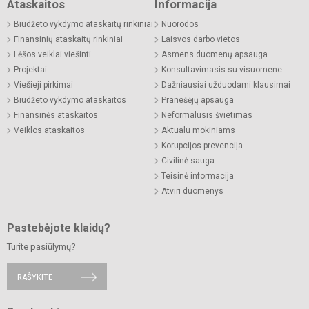
Ataskaitos
Informacija
Biudžeto vykdymo ataskaitų rinkiniai
Nuorodos
Finansinių ataskaitų rinkiniai
Laisvos darbo vietos
Lėšos veiklai viešinti
Asmens duomenų apsauga
Projektai
Konsultavimasis su visuomene
Viešieji pirkimai
Dažniausiai užduodami klausimai
Biudžeto vykdymo ataskaitos
Pranešėjų apsauga
Finansinės ataskaitos
Neformalusis švietimas
Veiklos ataskaitos
Aktualu mokiniams
Korupcijos prevencija
Civilinė sauga
Teisinė informacija
Atviri duomenys
Pastebėjote klaidų?
Turite pasiūlymų?
RAŠYKITE