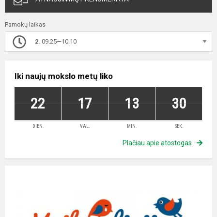
Pamokų laikas
2.
09.25—10.10
Iki naujų mokslo metų liko
22
17
13
29
DIEN.
VAL.
MIN.
SEK.
Plačiau apie atostogas