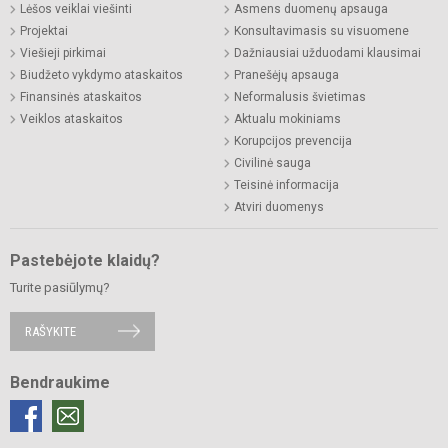
Lėšos veiklai viešinti
Asmens duomenų apsauga
Projektai
Konsultavimasis su visuomene
Viešieji pirkimai
Dažniausiai užduodami klausimai
Biudžeto vykdymo ataskaitos
Pranešėjų apsauga
Finansinės ataskaitos
Neformalusis švietimas
Veiklos ataskaitos
Aktualu mokiniams
Korupcijos prevencija
Civilinė sauga
Teisinė informacija
Atviri duomenys
Pastebėjote klaidų?
Turite pasiūlymų?
RAŠYKITE
Bendraukime