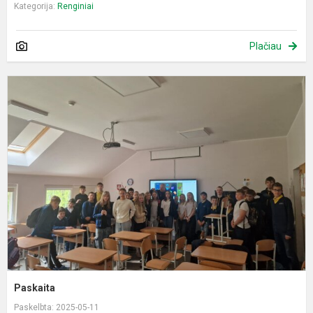
Kategorija:
Renginiai
Plačiau
P
Paskaita
Paskelbta: 2025-05-11