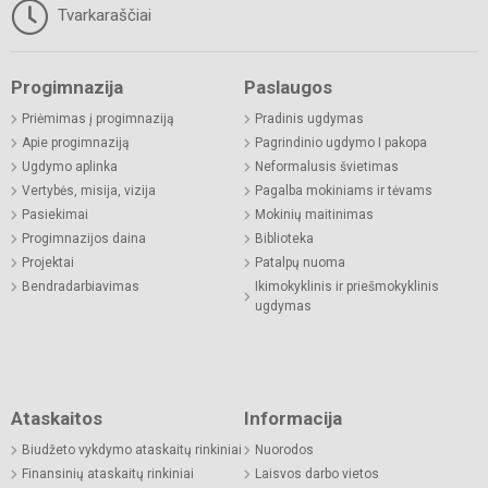
Tvarkaraščiai
Progimnazija
Paslaugos
Priėmimas į progimnaziją
Pradinis ugdymas
Apie progimnaziją
Pagrindinio ugdymo I pakopa
Ugdymo aplinka
Neformalusis švietimas
Vertybės, misija, vizija
Pagalba mokiniams ir tėvams
Pasiekimai
Mokinių maitinimas
Progimnazijos daina
Biblioteka
Projektai
Patalpų nuoma
Bendradarbiavimas
Ikimokyklinis ir priešmokyklinis
ugdymas
Ataskaitos
Informacija
Biudžeto vykdymo ataskaitų rinkiniai
Nuorodos
Finansinių ataskaitų rinkiniai
Laisvos darbo vietos