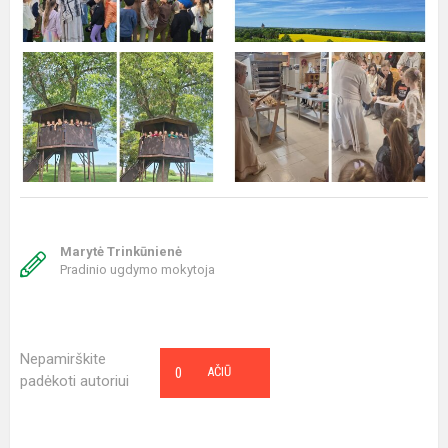
Marytė Trinkūnienė
Pradinio ugdymo mokytoja
Nepamirškite
0
AČIŪ
padėkoti autoriui