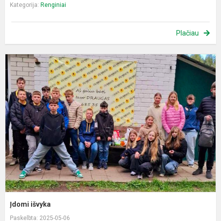
Kategorija:
Renginiai
Plačiau
Į
i
Įdomi išvyka
Paskelbta: 2025-05-06