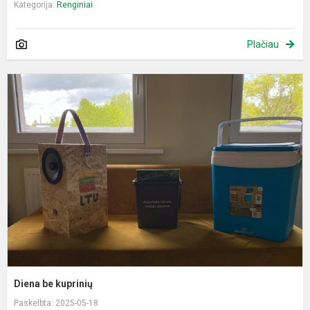
Kategorija:
Renginiai
Plačiau
D
b
k
Diena be kuprinių
Paskelbta: 2025-05-18