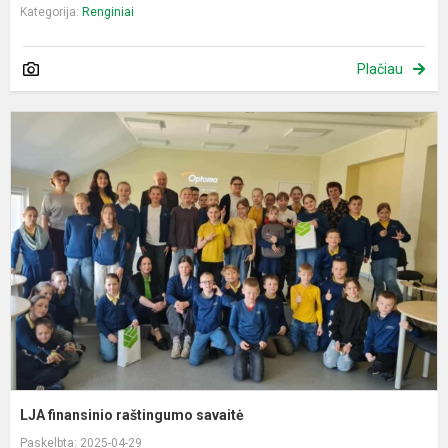
Kategorija:
Renginiai
Plačiau
L
f
r
s
LJA finansinio raštingumo savaitė
Paskelbta: 2025-04-29