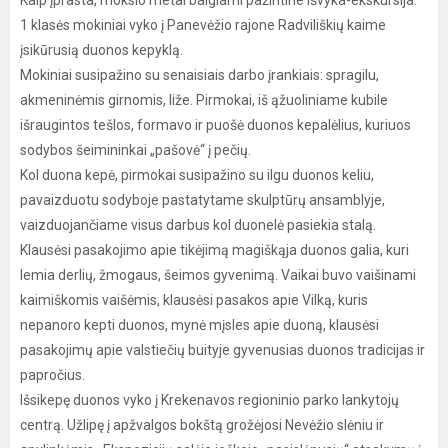
Kaip įprasta, mokslo metai baigiami pažintine išvyka-ekskursija.
1 klasės mokiniai vyko į Panevėžio rajone Radviliškių kaime
įsikūrusią duonos kepyklą.
Mokiniai susipažino su senaisiais darbo įrankiais: spragilu,
akmeninėmis girnomis, liže. Pirmokai, iš ąžuoliniame kubile
išraugintos tešlos, formavo ir puošė duonos kepalėlius, kuriuos
sodybos šeimininkai „pašovė“ į pečių.
Kol duona kepė, pirmokai susipažino su ilgu duonos keliu,
pavaizduotu sodyboje pastatytame skulptūrų ansamblyje,
vaizduojančiame visus darbus kol duonelė pasiekia stalą.
Klausėsi pasakojimo apie tikėjimą magiškąja duonos galia, kuri
lemia derlių, žmogaus, šeimos gyvenimą. Vaikai buvo vaišinami
kaimiškomis vaišėmis, klausėsi pasakos apie Vilką, kuris
nepanoro kepti duonos, mynė mįsles apie duoną, klausėsi
pasakojimų apie valstiečių buityje gyvenusias duonos tradicijas ir
papročius.
Išsikepę duonos vyko į Krekenavos regioninio parko lankytojų
centrą. Užlipę į apžvalgos bokštą grožėjosi Nevėžio slėniu ir