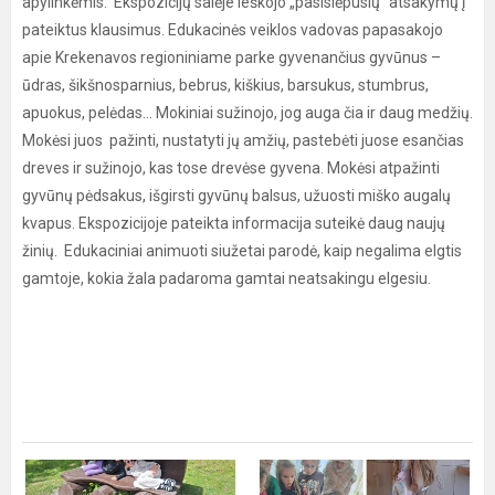
apylinkėmis. Ekspozicijų salėje ieškojo „pasislėpusių“ atsakymų į
pateiktus klausimus. Edukacinės veiklos vadovas papasakojo
apie Krekenavos regioniniame parke gyvenančius gyvūnus –
ūdras, šikšnosparnius, bebrus, kiškius, barsukus, stumbrus,
apuokus, pelėdas… Mokiniai sužinojo, jog auga čia ir daug medžių.
Mokėsi juos pažinti, nustatyti jų amžių, pastebėti juose esančias
dreves ir sužinojo, kas tose drevėse gyvena. Mokėsi atpažinti
gyvūnų pėdsakus, išgirsti gyvūnų balsus, užuosti miško augalų
kvapus. Ekspozicijoje pateikta informacija suteikė daug naujų
žinių. Edukaciniai animuoti siužetai parodė, kaip negalima elgtis
gamtoje, kokia žala padaroma gamtai neatsakingu elgesiu.