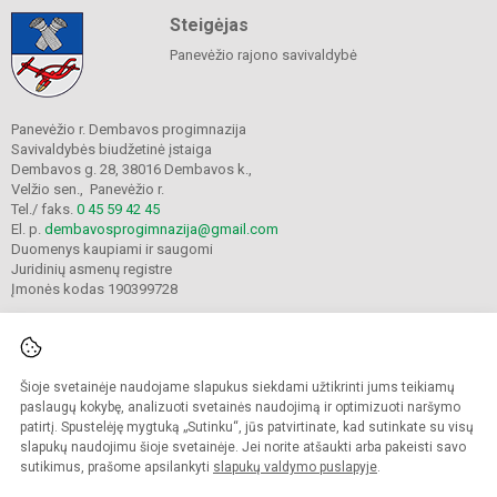
Steigėjas
Panevėžio rajono savivaldybė
Panevėžio r. Dembavos progimnazija
Savivaldybės biudžetinė įstaiga
Dembavos g. 28, 38016 Dembavos k.,
Velžio sen., Panevėžio r.
Tel./ faks.
0 45 59 42 45
El. p.
dembavosprogimnazija@gmail.com
Duomenys kaupiami ir saugomi
Juridinių asmenų registre
Įmonės kodas 190399728
Šioje svetainėje naudojame slapukus siekdami užtikrinti jums teikiamų
© 2021. Panevėžio r. Dembavos progimnazija. Visos teisės saugomos.
Kopijuoti turinį be raštiško progimnazijos sutikimo griežtai draudžiama.
paslaugų kokybę, analizuoti svetainės naudojimą ir optimizuoti naršymo
patirtį. Spustelėję mygtuką „Sutinku“, jūs patvirtinate, kad sutinkate su visų
Prieinamumo paraiška
Slapukų valdymas
slapukų naudojimu šioje svetainėje. Jei norite atšaukti arba pakeisti savo
sutikimus, prašome apsilankyti
slapukų valdymo puslapyje
.
Sumanus būdas atnaujinti
mokyklos interneto