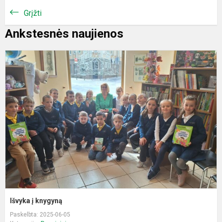
Grįžti
Ankstesnės naujienos
I
į
k
Išvyka į knygyną
Paskelbta: 2025-06-05