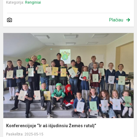
Kategorija:
Renginiai
Plačiau
K
“I
a
i
Ž
r
Konferencijoje “Ir aš išjudinsiu Žemės rutulį”
Paskelbta: 2025-05-15