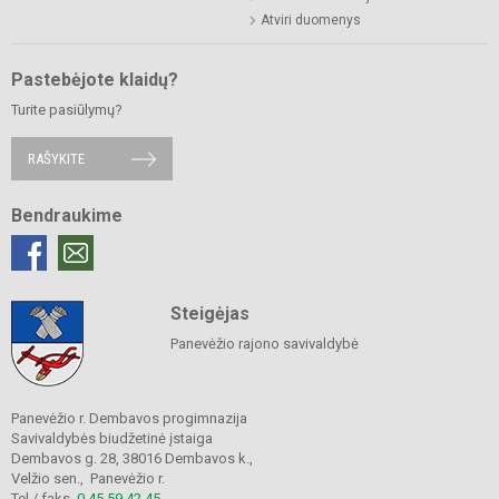
Atviri duomenys
Pastebėjote klaidų?
Turite pasiūlymų?
RAŠYKITE
Bendraukime
Steigėjas
Panevėžio rajono savivaldybė
Panevėžio r. Dembavos progimnazija
Savivaldybės biudžetinė įstaiga
Dembavos g. 28, 38016 Dembavos k.,
Velžio sen., Panevėžio r.
Tel./ faks.
0 45 59 42 45