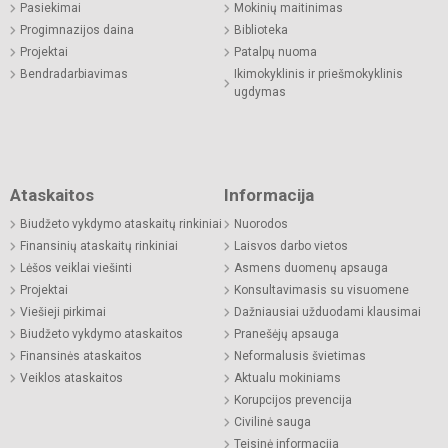
Pasiekimai
Mokinių maitinimas
Progimnazijos daina
Biblioteka
Projektai
Patalpų nuoma
Bendradarbiavimas
Ikimokyklinis ir priešmokyklinis
ugdymas
Ataskaitos
Informacija
Biudžeto vykdymo ataskaitų rinkiniai
Nuorodos
Finansinių ataskaitų rinkiniai
Laisvos darbo vietos
Lėšos veiklai viešinti
Asmens duomenų apsauga
Projektai
Konsultavimasis su visuomene
Viešieji pirkimai
Dažniausiai užduodami klausimai
Biudžeto vykdymo ataskaitos
Pranešėjų apsauga
Finansinės ataskaitos
Neformalusis švietimas
Veiklos ataskaitos
Aktualu mokiniams
Korupcijos prevencija
Civilinė sauga
Teisinė informacija