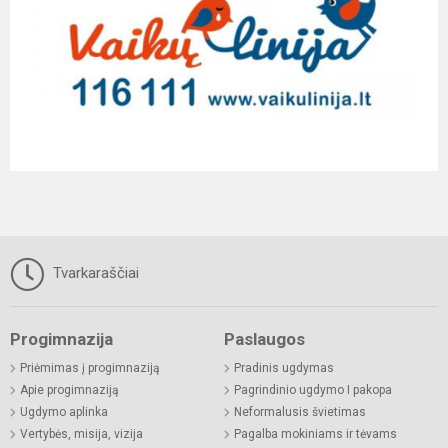
Tvarkaraščiai
Progimnazija
Paslaugos
Priėmimas į progimnaziją
Pradinis ugdymas
Apie progimnaziją
Pagrindinio ugdymo I pakopa
Ugdymo aplinka
Neformalusis švietimas
Vertybės, misija, vizija
Pagalba mokiniams ir tėvams