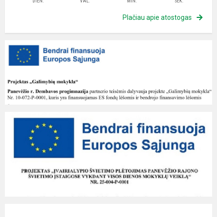
DIEN.
VAL.
MIN.
SEK.
Plačiau apie atostogas