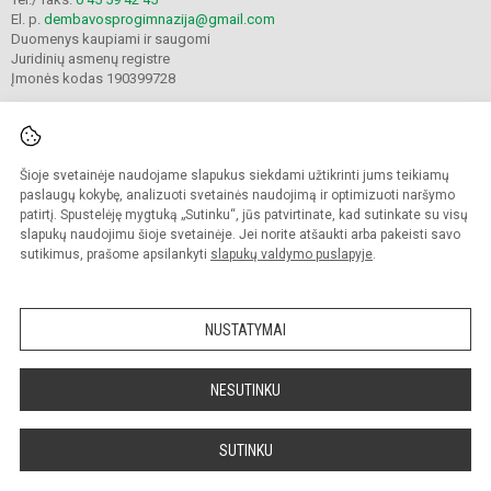
El. p.
dembavosprogimnazija@gmail.com
Duomenys kaupiami ir saugomi
Juridinių asmenų registre
Įmonės kodas 190399728
Šioje svetainėje naudojame slapukus siekdami užtikrinti jums teikiamų
© 2021. Panevėžio r. Dembavos progimnazija. Visos teisės saugomos.
Kopijuoti turinį be raštiško progimnazijos sutikimo griežtai draudžiama.
paslaugų kokybę, analizuoti svetainės naudojimą ir optimizuoti naršymo
patirtį. Spustelėję mygtuką „Sutinku“, jūs patvirtinate, kad sutinkate su visų
Prieinamumo paraiška
Slapukų valdymas
slapukų naudojimu šioje svetainėje. Jei norite atšaukti arba pakeisti savo
sutikimus, prašome apsilankyti
slapukų valdymo puslapyje
.
Sumanus būdas atnaujinti
mokyklos interneto
svetainę
NUSTATYMAI
NESUTINKU
SUTINKU