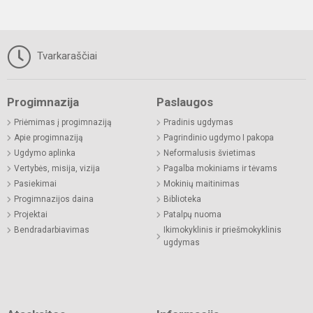
Tvarkaraščiai
Progimnazija
Paslaugos
Priėmimas į progimnaziją
Pradinis ugdymas
Apie progimnaziją
Pagrindinio ugdymo I pakopa
Ugdymo aplinka
Neformalusis švietimas
Vertybės, misija, vizija
Pagalba mokiniams ir tėvams
Pasiekimai
Mokinių maitinimas
Progimnazijos daina
Biblioteka
Projektai
Patalpų nuoma
Bendradarbiavimas
Ikimokyklinis ir priešmokyklinis
ugdymas