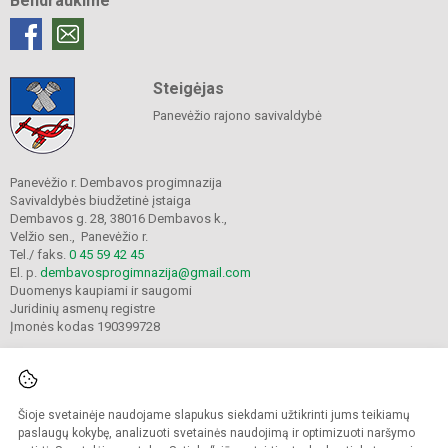
Bendraukime
Steigėjas
Panevėžio rajono savivaldybė
Panevėžio r. Dembavos progimnazija
Savivaldybės biudžetinė įstaiga
Dembavos g. 28, 38016 Dembavos k.,
Velžio sen., Panevėžio r.
Tel./ faks.
0 45 59 42 45
El. p.
dembavosprogimnazija@gmail.com
Duomenys kaupiami ir saugomi
Juridinių asmenų registre
Įmonės kodas 190399728
Šioje svetainėje naudojame slapukus siekdami užtikrinti jums teikiamų
© 2021. Panevėžio r. Dembavos progimnazija. Visos teisės saugomos.
Kopijuoti turinį be raštiško progimnazijos sutikimo griežtai draudžiama.
paslaugų kokybę, analizuoti svetainės naudojimą ir optimizuoti naršymo