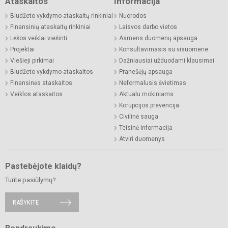
Ataskaitos
Informacija
Biudžeto vykdymo ataskaitų rinkiniai
Nuorodos
Finansinių ataskaitų rinkiniai
Laisvos darbo vietos
Lėšos veiklai viešinti
Asmens duomenų apsauga
Projektai
Konsultavimasis su visuomene
Viešieji pirkimai
Dažniausiai užduodami klausimai
Biudžeto vykdymo ataskaitos
Pranešėjų apsauga
Finansinės ataskaitos
Neformalusis švietimas
Veiklos ataskaitos
Aktualu mokiniams
Korupcijos prevencija
Civilinė sauga
Teisinė informacija
Atviri duomenys
Pastebėjote klaidų?
Turite pasiūlymų?
RAŠYKITE