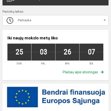
Pamokų laikas
Pertrauka
Iki naujų mokslo metų liko
25
03
26
07
DIEN.
VAL.
MIN.
SEK.
Plačiau apie atostogas