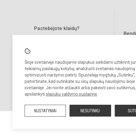
Pastebėjote klaidų?
Bend
Turite pasiūlymų?
RAŠYKITE
Šioje svetainėje naudojame slapukus siekdami užtikrinti j
teikiamų paslaugų kokybę, analizuoti svetainės naudojimą 
optimizuoti naršymo patirtį. Spustelėję mygtuką „Sutinku“,
patvirtinate, kad sutinkate su visų slapukų naudojimu šioje
svetainėje. Jei norite atšaukti arba pakeisti savo sutikimu
© 2021. Panevėžio r. Dembavos progimnazija. Visos teisės saugomos
apsilankyti
slapukų valdymo puslapyje
.
Kopijuoti turinį be raštiško progimnazijos sutikimo griežtai draudžiam
NUSTATYMAI
NESUTINKU
SUT