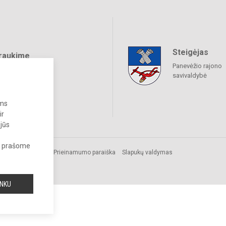
Steigėjas
raukime
Panevėžio rajono
savivaldybė
ums
ir
 jūs
s, prašome
.
Prieinamumo paraiška
Slapukų valdymas
a.
INKU