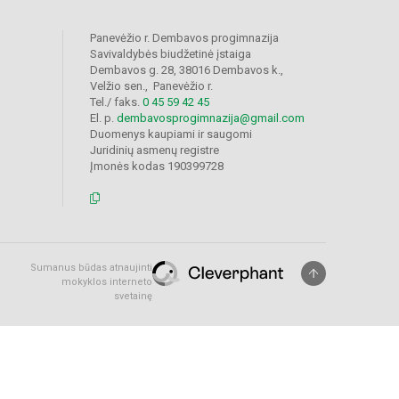
Panevėžio r. Dembavos progimnazija
Savivaldybės biudžetinė įstaiga
Dembavos g. 28, 38016 Dembavos k.,
Velžio sen., Panevėžio r.
Tel./ faks.
0 45 59 42 45
El. p.
dembavosprogimnazija@gmail.com
Duomenys kaupiami ir saugomi
Juridinių asmenų registre
Įmonės kodas 190399728
Sumanus būdas atnaujinti
mokyklos interneto
svetainę