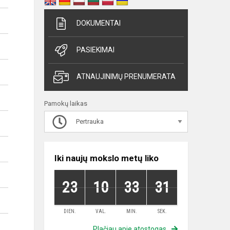
DOKUMENTAI
PASIEKIMAI
ATNAUJINIMŲ PRENUMERATA
Pamokų laikas
Pertrauka
Iki naujų mokslo metų liko
23
10
33
30
DIEN.
VAL.
MIN.
SEK.
Plačiau apie atostogas