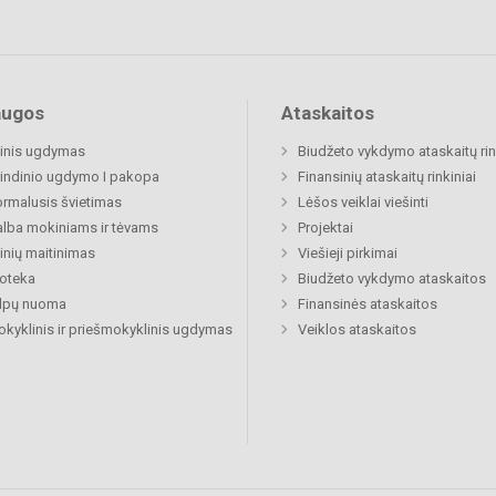
augos
Ataskaitos
inis ugdymas
Biudžeto vykdymo ataskaitų rin
indinio ugdymo I pakopa
Finansinių ataskaitų rinkiniai
rmalusis švietimas
Lėšos veiklai viešinti
lba mokiniams ir tėvams
Projektai
nių maitinimas
Viešieji pirkimai
ioteka
Biudžeto vykdymo ataskaitos
alpų nuoma
Finansinės ataskaitos
okyklinis ir priešmokyklinis ugdymas
Veiklos ataskaitos