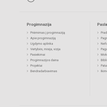
Progimnazija
Pasl
Priėmimas į progimnaziją
Prad
Apie progimnaziją
Pagr
Ugdymo aplinka
Nefo
Vertybės, misija, vizija
Paga
Pasiekimai
Moki
Progimnazijos daina
Bibl
Projektai
Pat
Bendradarbiavimas
Ikim