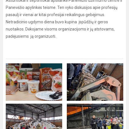
Aštuntokai ir septintokai apsilankė Panevėžio užimtumo centre ir
Panevėžio apylinkės teisme. Ten vyko diskusijos apie profesijų
pasaulį ir vienai ar kitai profesijai reikalingus gebėjimus.
Netradicinio ugdymo diena buvo kupina įspūdžių ir geros
nuotaikos. Dėkojame visoms organizacijoms ir jų atstovams,
padėjusiems ją organizuoti.