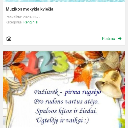
Muzikos mokykla kviečia
Paskelbta: 2023-08-29
Kategorija:
Renginiai
Plačiau
R
p