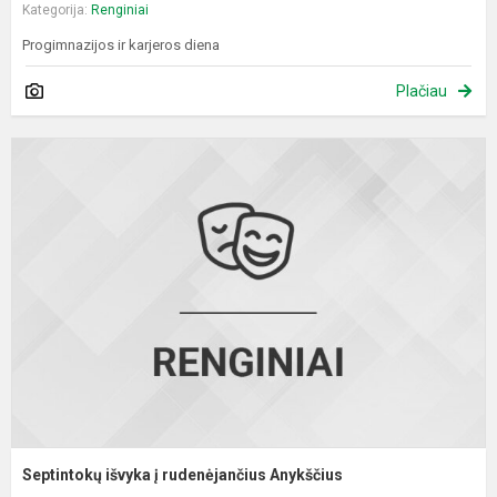
Kategorija:
Renginiai
Progimnazijos ir karjeros diena
Plačiau
S
i
į
r
A
Septintokų išvyka į rudenėjančius Anykščius