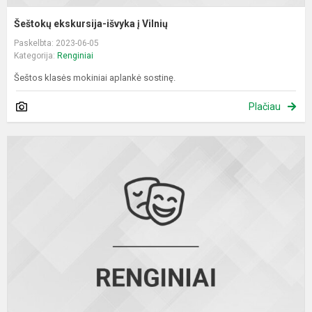
Šeštokų ekskursija-išvyka į Vilnių
Paskelbta: 2023-06-05
Kategorija:
Renginiai
Šeštos klasės mokiniai aplankė sostinę.
Plačiau
P
m
i
į
K