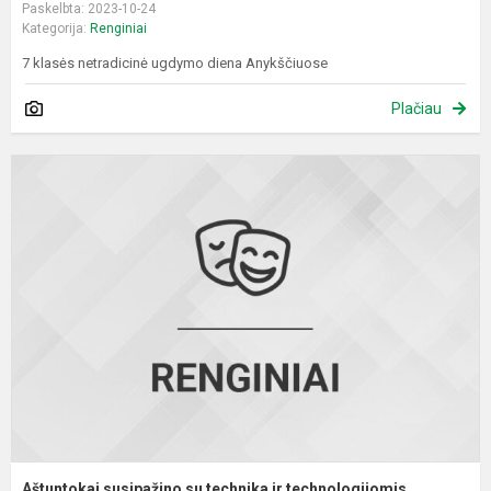
Paskelbta: 2023-10-24
Kategorija:
Renginiai
7 klasės netradicinė ugdymo diena Anykščiuose
Plačiau
A
s
s
t
ir
t
Aštuntokai susipažino su technika ir technologijomis