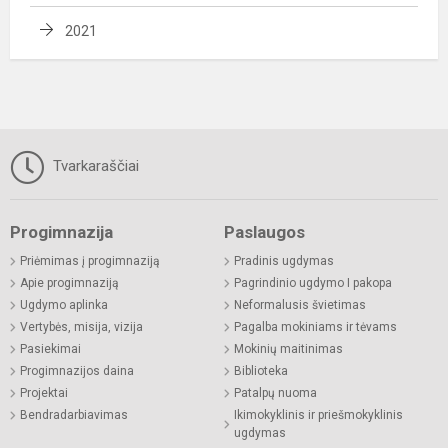
2021
Tvarkaraščiai
Progimnazija
Paslaugos
Priėmimas į progimnaziją
Pradinis ugdymas
Apie progimnaziją
Pagrindinio ugdymo I pakopa
Ugdymo aplinka
Neformalusis švietimas
Vertybės, misija, vizija
Pagalba mokiniams ir tėvams
Pasiekimai
Mokinių maitinimas
Progimnazijos daina
Biblioteka
Projektai
Patalpų nuoma
Bendradarbiavimas
Ikimokyklinis ir priešmokyklinis
ugdymas