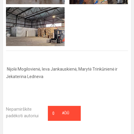
Nijolė Mogilovienė, Ieva Jankauskienė, Marytė Trinkūnienė ir
Jekaterina Ledneva
Nepamirškite
0
AČIŪ
padėkoti autoriui