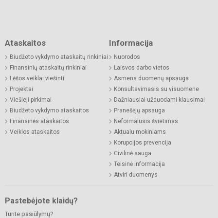
Ataskaitos
Informacija
Biudžeto vykdymo ataskaitų rinkiniai
Nuorodos
Finansinių ataskaitų rinkiniai
Laisvos darbo vietos
Lėšos veiklai viešinti
Asmens duomenų apsauga
Projektai
Konsultavimasis su visuomene
Viešieji pirkimai
Dažniausiai užduodami klausimai
Biudžeto vykdymo ataskaitos
Pranešėjų apsauga
Finansinės ataskaitos
Neformalusis švietimas
Veiklos ataskaitos
Aktualu mokiniams
Korupcijos prevencija
Civilinė sauga
Teisinė informacija
Atviri duomenys
Pastebėjote klaidų?
Turite pasiūlymų?