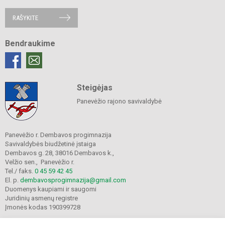
RAŠYKITE
Bendraukime
Steigėjas
Panevėžio rajono savivaldybė
Panevėžio r. Dembavos progimnazija
Savivaldybės biudžetinė įstaiga
Dembavos g. 28, 38016 Dembavos k.,
Velžio sen., Panevėžio r.
Tel./ faks.
0 45 59 42 45
El. p.
dembavosprogimnazija@gmail.com
Duomenys kaupiami ir saugomi
Juridinių asmenų registre
Įmonės kodas 190399728