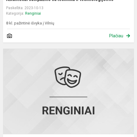
Paskelbta: 2023-10-13
Kategorija:
Renginiai
8 kl. pažintinė išvyka į Vilnių
Plačiau
J
s