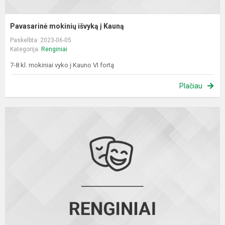
Pavasarinė mokinių išvyką į Kauną
Paskelbta: 2023-06-05
Kategorija:
Renginiai
7-8 kl. mokiniai vyko į Kauno VI fortą
Plačiau
Š
g
p
d
i
į
V