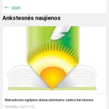
Grįžti
Ankstesnės naujienos
N
u
d
u
c
b
t
Netradicinė ugdymo diena užimtumo centre bei teisme
Paskelbta: 2023-11-22