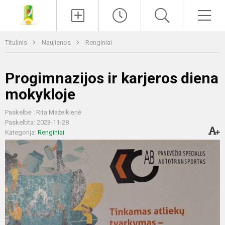
Paieška
Men
Titulinis
Naujienos
Renginiai
Progimnazijos ir karjeros diena
mokykloje
Paskelbė : Rita Mažeikienė
Paskelbta: 2023-11-28
Kategorija:
Renginiai