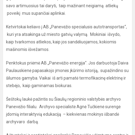
savo artimuosius tai daryti, taip mažinant neigiamą atliekų
poveikį mus supančiai aplinkai.
Ketvirtokai keliavo į AB „Panevėžio specialusis autotransportas“,
kuri yra atsakinga už miesto gatvių valymą. Mokiniai išvydo,
kaip tvarkomos atliekos, kaip jos sandėliuojamos, kokiomis
mašinomis išvežamos.
Penktokus priėmė AB „Panevėžio energija“. Jos darbuotoja Daiva
Paulauskienė papasakojo įmonės įkūrimo istoriją, supažindino su
šilumos gamyba. Vaikai iš arti pamatė termofikacinę elektrinę ir
stebėjo, kaip gaminamas biokuras.
Šeštokų laukė pažintis su Šiaulių regioninio valstybės archyvo
Panevėžio filialu. Archyvo specialistė Agnė Tučkienė surengė
įdomią interaktyvią edukaciją – kiekvienas mokinys išbandė
archyvaro darbą.