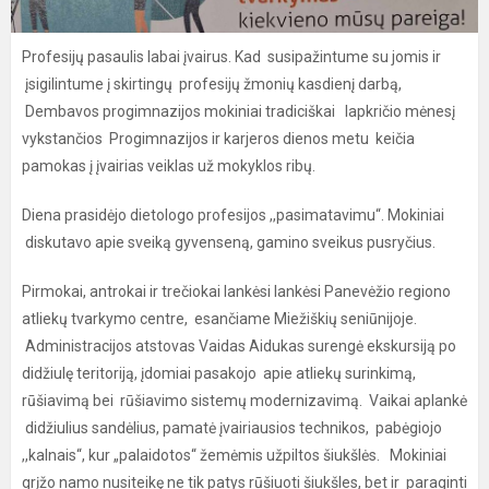
Profesijų pasaulis labai įvairus. Kad susipažintume su jomis ir
įsigilintume į skirtingų profesijų žmonių kasdienį darbą,
Dembavos progimnazijos mokiniai tradiciškai lapkričio mėnesį
vykstančios Progimnazijos ir karjeros dienos metu keičia
pamokas į įvairias veiklas už mokyklos ribų.
Diena prasidėjo dietologo profesijos ,,pasimatavimu“. Mokiniai
diskutavo apie sveiką gyvenseną, gamino sveikus pusryčius.
Pirmokai, antrokai ir trečiokai lankėsi lankėsi Panevėžio regiono
atliekų tvarkymo centre, esančiame Miežiškių seniūnijoje.
Administracijos atstovas Vaidas Aidukas surengė ekskursiją po
didžiulę teritoriją, įdomiai pasakojo apie atliekų surinkimą,
rūšiavimą bei rūšiavimo sistemų modernizavimą. Vaikai aplankė
didžiulius sandėlius, pamatė įvairiausios technikos, pabėgiojo
,,kalnais“, kur „palaidotos“ žemėmis užpiltos šiukšlės. Mokiniai
grįžo namo nusiteikę ne tik patys rūšiuoti šiukšles, bet ir paraginti