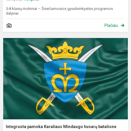
5-8 klasių mokiniai – Šviečiamosios gyvulininkystės programos
dalyviai.
Plačiau
I
p
K
M
h
b
Integruota pamoka Karaliaus Mindaugo husarų batalione