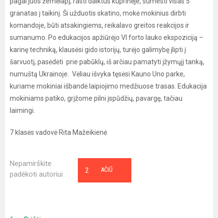
pagal juos žemėlapį, rasti daiktus kuprinėje, sumesti visas 5
granatas į taikinį. Ši užduotis skatino, mokė mokinius dirbti
komandoje, būti atsakingiems, reikalavo greitos reakcijos ir
sumanumo. Po edukacijos apžiūrėjo VI forto lauko ekspoziciją –
karinę techniką, klausėsi gido istorijų, turėjo galimybę įlipti į
šarvuotį, pasėdėti prie pabūklų, iš arčiau pamatyti įžymųjį tanką,
numuštą Ukrainoje. Vėliau išvyka tęsėsi Kauno Uno parke,
kuriame mokiniai išbandė laipiojimo medžiuose trasas. Edukacija
mokiniams patiko, grįžome pilni įspūdžių, pavargę, tačiau
laimingi.
7 klasės vadovė Rita Mažeikienė
Nepamirškite
2
AČIŪ
padėkoti autoriui