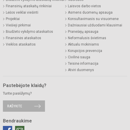
Finansinių ataskaitų rinkiniai
Laisvos darbo vietos
Lėšos veiklai viešinti
Asmens duomenų apsauga
Projektai
Konsultavimasis su visuomene
Viešieji pirkimai
Dažniausiai užduodami klausimai
Biudžeto vykdymo ataskaitos
Pranešėjų apsauga
Finansinės ataskaitos
Neformalusis švietimas
Veiklos ataskaitos
Aktualu mokiniams
Korupcijos prevencija
Civilinė sauga
Teisinė informacija
Atviri duomenys
Pastebėjote klaidų?
Turite pasiūlymų?
RAŠYKITE
Bendraukime