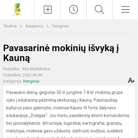
Paieška
Men
Titulinis
Naujienos
Renginiai
Pavasarinė mokinių išvyką į
Kauną
Paskelbė : Rita Mažeikienė
Paskelbta: 2023-06-05
Kategorija:
Renginiai
Pavasario dieną, gegužės 30 d. jungtinė 7-8 kl. mokinių grupė
vyko į edukacinę pažintinę ekskursiją Į Kauną. Pasinaudoję
kultūros paso galimybe, mokiniai Kauno VI forte dalyvavo
edukacijoje „Žvalgas“. Jos metu, pasiskirstę dviem komandomis
bei specialybėmis: šifruotojai, logistikai, kartografai, granatų
mėtytojai, mokiniai gavo užduotis: iššifruoti žodžius, sudėlioti