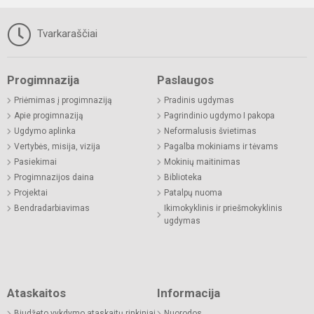
Tvarkaraščiai
Progimnazija
Paslaugos
Priėmimas į progimnaziją
Pradinis ugdymas
Apie progimnaziją
Pagrindinio ugdymo I pakopa
Ugdymo aplinka
Neformalusis švietimas
Vertybės, misija, vizija
Pagalba mokiniams ir tėvams
Pasiekimai
Mokinių maitinimas
Progimnazijos daina
Biblioteka
Projektai
Patalpų nuoma
Bendradarbiavimas
Ikimokyklinis ir priešmokyklinis
ugdymas
Ataskaitos
Informacija
Biudžeto vykdymo ataskaitų rinkiniai
Nuorodos