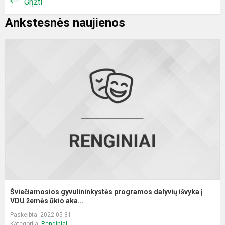
Grįžti
Ankstesnės naujienos
Š
g
p
d
i
į
V
Šviečiamosios gyvulininkystės programos dalyvių išvyka į
VDU žemės ūkio aka...
Paskelbta: 2022-05-31
Kategorija:
Renginiai