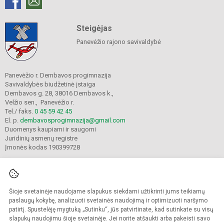
Steigėjas
Panevėžio rajono savivaldybė
Panevėžio r. Dembavos progimnazija
Savivaldybės biudžetinė įstaiga
Dembavos g. 28, 38016 Dembavos k.,
Velžio sen., Panevėžio r.
Tel./ faks.
0 45 59 42 45
El. p.
dembavosprogimnazija@gmail.com
Duomenys kaupiami ir saugomi
Juridinių asmenų registre
Įmonės kodas 190399728
Šioje svetainėje naudojame slapukus siekdami užtikrinti jums teikiamų
© 2021. Panevėžio r. Dembavos progimnazija. Visos teisės saugomos.
Kopijuoti turinį be raštiško progimnazijos sutikimo griežtai draudžiama.
paslaugų kokybę, analizuoti svetainės naudojimą ir optimizuoti naršymo
patirtį. Spustelėję mygtuką „Sutinku“, jūs patvirtinate, kad sutinkate su visų
Prieinamumo paraiška
Slapukų valdymas
slapukų naudojimu šioje svetainėje. Jei norite atšaukti arba pakeisti savo