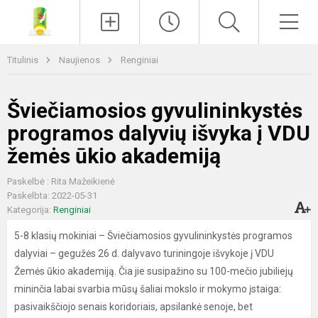
Paieška
Men
Titulinis
Naujienos
Renginiai
Šviečiamosios gyvulininkystės
programos dalyvių išvyka į VDU
žemės ūkio akademiją
Paskelbė : Rita Mažeikienė
Paskelbta: 2022-05-31
Kategorija:
Renginiai
5-8 klasių mokiniai – Šviečiamosios gyvulininkystės programos
dalyviai – gegužės 26 d. dalyvavo turiningoje išvykoje į VDU
Žemės ūkio akademiją. Čia jie susipažino su 100-mečio jubiliejų
mininčia labai svarbia mūsų šaliai mokslo ir mokymo įstaiga:
pasivaikščiojo senais koridoriais, apsilankė senoje, bet