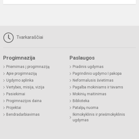
Tvarkaraščiai
Progimnazija
Paslaugos
Priėmimas į progimnaziją
Pradinis ugdymas
Apie progimnaziją
Pagrindinio ugdymo I pakopa
Ugdymo aplinka
Neformalusis švietimas
Vertybės, misija, vizija
Pagalba mokiniams ir tėvams
Pasiekimai
Mokinių maitinimas
Progimnazijos daina
Biblioteka
Projektai
Patalpų nuoma
Bendradarbiavimas
Ikimokyklinis ir priešmokyklinis
ugdymas