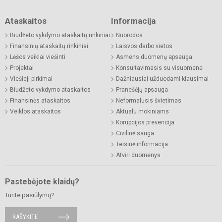
Ataskaitos
Informacija
Biudžeto vykdymo ataskaitų rinkiniai
Nuorodos
Finansinių ataskaitų rinkiniai
Laisvos darbo vietos
Lėšos veiklai viešinti
Asmens duomenų apsauga
Projektai
Konsultavimasis su visuomene
Viešieji pirkimai
Dažniausiai užduodami klausimai
Biudžeto vykdymo ataskaitos
Pranešėjų apsauga
Finansinės ataskaitos
Neformalusis švietimas
Veiklos ataskaitos
Aktualu mokiniams
Korupcijos prevencija
Civilinė sauga
Teisinė informacija
Atviri duomenys
Pastebėjote klaidų?
Turite pasiūlymų?
RAŠYKITE