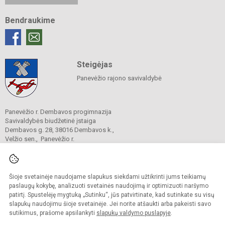
Bendraukime
Steigėjas
Panevėžio rajono savivaldybė
Panevėžio r. Dembavos progimnazija
Savivaldybės biudžetinė įstaiga
Dembavos g. 28, 38016 Dembavos k.,
Velžio sen., Panevėžio r.
Tel./ faks.
0 45 59 42 45
El. p.
dembavosprogimnazija@gmail.com
Duomenys kaupiami ir saugomi
Juridinių asmenų registre
Šioje svetainėje naudojame slapukus siekdami užtikrinti jums teikiamų
Įmonės kodas 190399728
paslaugų kokybę, analizuoti svetainės naudojimą ir optimizuoti naršymo
patirtį. Spustelėję mygtuką „Sutinku“, jūs patvirtinate, kad sutinkate su visų
slapukų naudojimu šioje svetainėje. Jei norite atšaukti arba pakeisti savo
sutikimus, prašome apsilankyti
slapukų valdymo puslapyje
.