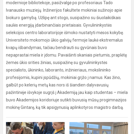
modernioje bibliotekoje, pasižvalgė po profesoriaus Tado
Ivanausko muziejų. Inžinerijos fakultete mokiniai sužinojo apie
biokuro gamybą. Užlipę ant stogo, susipažino su šiuolaikiškais
saulės energiją įdarbinančiais prietaisais. Gyvulininkystės
selekcijos centro laboratorijoje išmoko nustatyti mėsos kokybę.
Universiteto mokomojo ūkio galvijų fermoje laukė ekstremalus
kvapų išbandymas, tačiau bendrauti su gyvūnais buvo
nepaprastai miela ir įdomu. Pavaišinti skaniais pietumis, praplėtę
žemės ūkio srities žinias, susipažinę su gyvulininkystės
specialisto, ūkininko, laboranto, inžinieriaus, mokslininko
profesijomis, kupini įspūdžių, mokiniai grįžo į namus. Kas žino,
galbūt po kelerių metų kas nors iš šiandien dalyvavusių
pažintinėje išvykoje sugrįš į Akademiją jau kaip studentas – miela
buvo Akademijos koridoriuje sutikti buvusią mūsų progimnazijos
mokinę Gintarę, ką tik apsigynusią aplinkotyros magistro darbą.