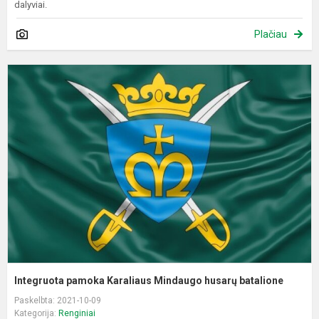
dalyviai.
Plačiau
I
p
K
M
h
b
Integruota pamoka Karaliaus Mindaugo husarų batalione
Paskelbta: 2021-10-09
Kategorija:
Renginiai