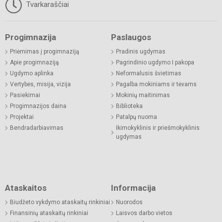
Tvarkaraščiai
Progimnazija
Paslaugos
Priėmimas į progimnaziją
Pradinis ugdymas
Apie progimnaziją
Pagrindinio ugdymo I pakopa
Ugdymo aplinka
Neformalusis švietimas
Vertybės, misija, vizija
Pagalba mokiniams ir tėvams
Pasiekimai
Mokinių maitinimas
Progimnazijos daina
Biblioteka
Projektai
Patalpų nuoma
Bendradarbiavimas
Ikimokyklinis ir priešmokyklinis
ugdymas
Ataskaitos
Informacija
Biudžeto vykdymo ataskaitų rinkiniai
Nuorodos
Finansinių ataskaitų rinkiniai
Laisvos darbo vietos