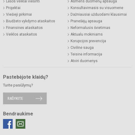
Lėšos veiklai viešinti
Asmens duomenų apsauga
Projektai
Konsultavimasis su visuomene
Viešieji pirkimai
Dažniausiai užduodami klausimai
Biudžeto vykdymo ataskaitos
Pranešėjų apsauga
Finansinės ataskaitos
Neformalusis švietimas
Veiklos ataskaitos
Aktualu mokiniams
Korupcijos prevencija
Civilinė sauga
Teisinė informacija
Atviri duomenys
Pastebėjote klaidų?
Turite pasiūlymų?
RAŠYKITE
Bendraukime