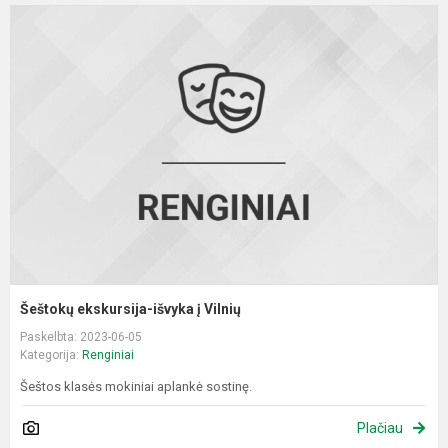
Š
e
i
į
V
Šeštokų ekskursija-išvyka į Vilnių
Paskelbta: 2023-06-05
Kategorija:
Renginiai
Šeštos klasės mokiniai aplankė sostinę.
Plačiau