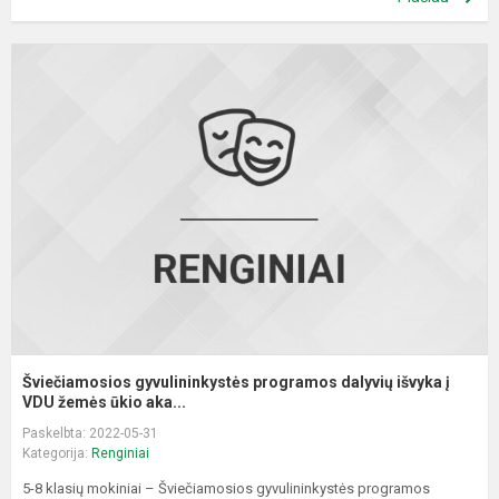
Š
g
p
d
i
į
V
Šviečiamosios gyvulininkystės programos dalyvių išvyka į
VDU žemės ūkio aka...
Paskelbta: 2022-05-31
Kategorija:
Renginiai
5-8 klasių mokiniai – Šviečiamosios gyvulininkystės programos