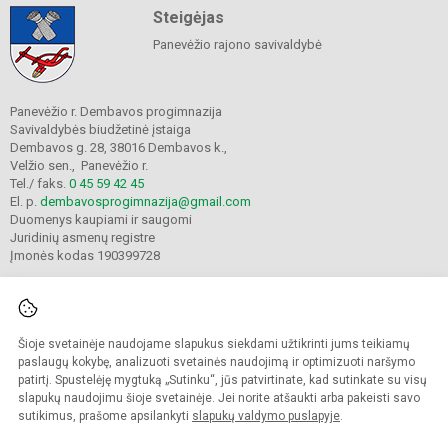
Steigėjas
Panevėžio rajono savivaldybė
Panevėžio r. Dembavos progimnazija
Savivaldybės biudžetinė įstaiga
Dembavos g. 28, 38016 Dembavos k.,
Velžio sen., Panevėžio r.
Tel./ faks.
0 45 59 42 45
El. p.
dembavosprogimnazija@gmail.com
Duomenys kaupiami ir saugomi
Juridinių asmenų registre
Įmonės kodas 190399728
Šioje svetainėje naudojame slapukus siekdami užtikrinti jums teikiamų
© 2021. Panevėžio r. Dembavos progimnazija. Visos teisės saugomos.
Kopijuoti turinį be raštiško progimnazijos sutikimo griežtai draudžiama.
paslaugų kokybę, analizuoti svetainės naudojimą ir optimizuoti naršymo
patirtį. Spustelėję mygtuką „Sutinku“, jūs patvirtinate, kad sutinkate su visų
Prieinamumo paraiška
Slapukų valdymas
slapukų naudojimu šioje svetainėje. Jei norite atšaukti arba pakeisti savo
sutikimus, prašome apsilankyti
slapukų valdymo puslapyje
.
Sumanus būdas atnaujinti
mokyklos interneto