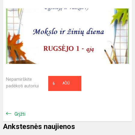
Nepamirškite
6
AČIŪ
padėkoti autoriui
Grįžti
Ankstesnės naujienos