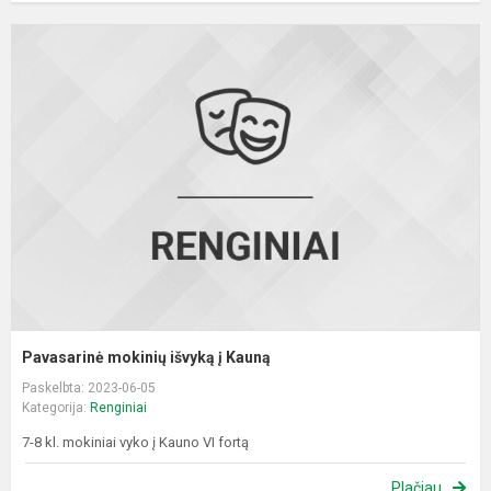
P
m
i
į
K
Pavasarinė mokinių išvyką į Kauną
Paskelbta: 2023-06-05
Kategorija:
Renginiai
7-8 kl. mokiniai vyko į Kauno VI fortą
Plačiau