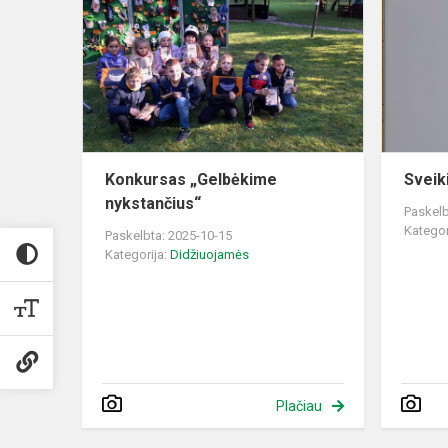
„Gelbėkime
nykstančius
Konkursas „Gelbėkime
Sveik
nykstančius“
Paskelb
Kategor
Paskelbta: 2025-10-15
Kategorija:
Didžiuojamės
Plačiau