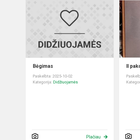
Bėgimas
Bėgimas
II pa
Paskelbta: 2025-10-02
Paskelb
Kategorija:
Didžiuojamės
Kategor
Plačiau