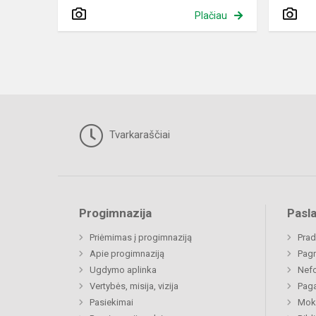
Plačiau
Tvarkaraščiai
Progimnazija
Pasl
Priėmimas į progimnaziją
Prad
Apie progimnaziją
Pagr
Ugdymo aplinka
Nefo
Vertybės, misija, vizija
Paga
Pasiekimai
Moki