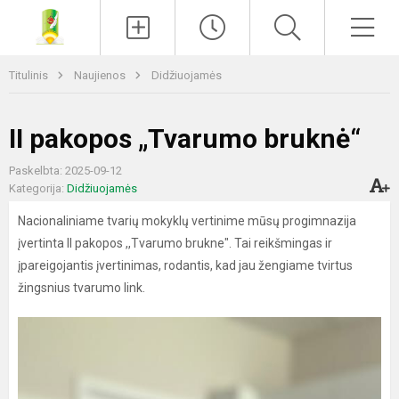
Paieška
Men
Titulinis
Naujienos
Didžiuojamės
II pakopos „Tvarumo bruknė“
Paskelbta: 2025-09-12
Kategorija:
Didžiuojamės
Nacionaliniame tvarių mokyklų vertinime mūsų progimnazija
įvertinta II pakopos ,,Tvarumo brukne". Tai reikšmingas ir
įpareigojantis įvertinimas, rodantis, kad jau žengiame tvirtus
žingsnius tvarumo link.