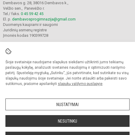
Dembavos g. 28, 38016 Dembavos k.,
Velžio sen., Panevėžio r.
Tel./ faks.
0 45 59 42 45
El. p.
dembavosprogimnazija@gmail.com
Duomenys kaupiami ir saugomi
Juridinių asmenų registre
Įmonės kodas 190399728
Šioje svetainėje naudojame slapukus siekdami užtikrinti jums teikiamų
© 2021. Panevėžio r. Dembavos progimnazija. Visos teisės saugomos.
Kopijuoti turinį be raštiško progimnazijos sutikimo griežtai draudžiama.
paslaugų kokybę, analizuoti svetainės naudojimą ir optimizuoti naršymo
patirtį. Spustelėję mygtuką „Sutinku“, jūs patvirtinate, kad sutinkate su visų
Prieinamumo paraiška
Slapukų valdymas
slapukų naudojimu šioje svetainėje. Jei norite atšaukti arba pakeisti savo
sutikimus, prašome apsilankyti
slapukų valdymo puslapyje
.
Sumanus būdas atnaujinti
mokyklos interneto
svetainę
NUSTATYMAI
NESUTINKU