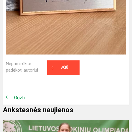
Nepamirškite
0
AČIŪ
padėkoti autoriui
Grįžti
Ankstesnės naujienos
O