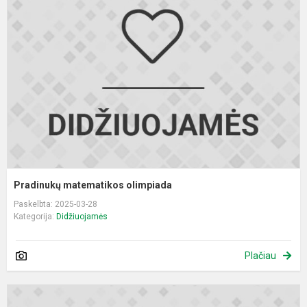
o
Pradinukų matematikos olimpiada
Paskelbta: 2025-03-28
Kategorija:
Didžiuojamės
Plačiau
P