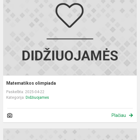
Matematikos olimpiada
Paskelbta: 2025-04-22
Kategorija:
Didžiuojamės
Plačiau
M
o