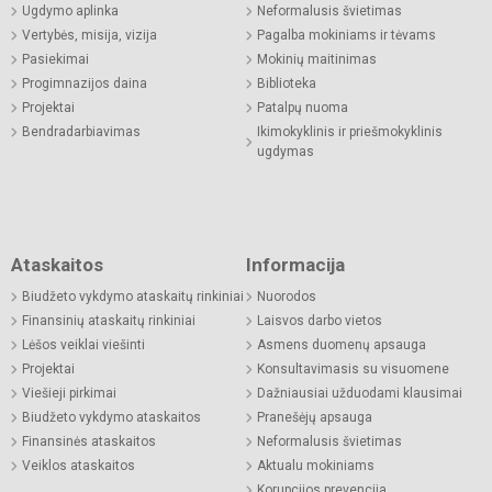
Ugdymo aplinka
Neformalusis švietimas
Vertybės, misija, vizija
Pagalba mokiniams ir tėvams
Pasiekimai
Mokinių maitinimas
Progimnazijos daina
Biblioteka
Projektai
Patalpų nuoma
Bendradarbiavimas
Ikimokyklinis ir priešmokyklinis
ugdymas
Ataskaitos
Informacija
Biudžeto vykdymo ataskaitų rinkiniai
Nuorodos
Finansinių ataskaitų rinkiniai
Laisvos darbo vietos
Lėšos veiklai viešinti
Asmens duomenų apsauga
Projektai
Konsultavimasis su visuomene
Viešieji pirkimai
Dažniausiai užduodami klausimai
Biudžeto vykdymo ataskaitos
Pranešėjų apsauga
Finansinės ataskaitos
Neformalusis švietimas
Veiklos ataskaitos
Aktualu mokiniams
Korupcijos prevencija