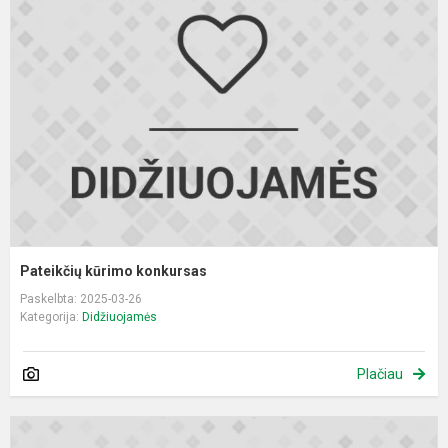
k
k
Pateikčių kūrimo konkursas
Paskelbta: 2025-03-26
Kategorija:
Didžiuojamės
Plačiau
M