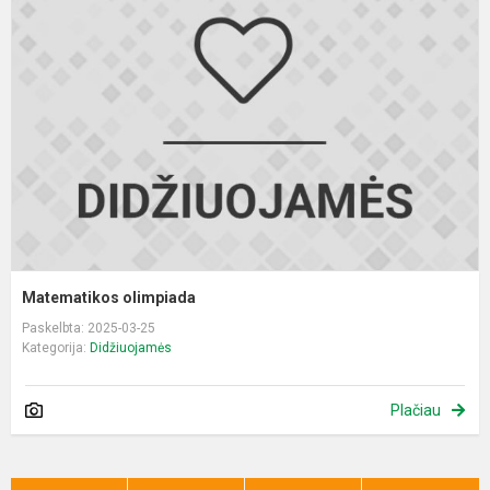
o
Matematikos olimpiada
Paskelbta: 2025-03-25
Kategorija:
Didžiuojamės
Plačiau