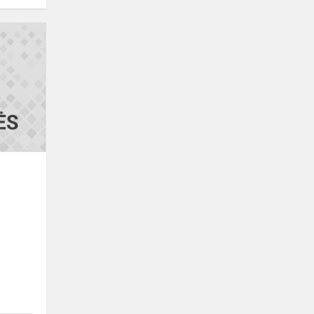
Jaunųjų
tyrėjų
konkursas