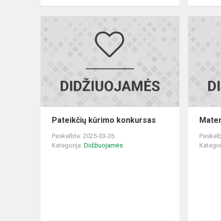
Pateikčių
kūrimo
konkursas
Pateikčių kūrimo konkursas
Matem
Paskelbta: 2025-03-26
Paskelb
Kategorija:
Didžiuojamės
Kategor