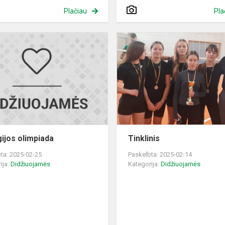
Plačiau
Pla
Biologijos
olimpiada
gijos olimpiada
Tinklinis
ta: 2025-02-25
Paskelbta: 2025-02-14
ija:
Didžiuojamės
Kategorija:
Didžiuojamės