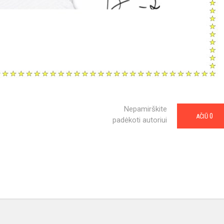
Nepamirškite
0
AČIŪ
padėkoti autoriui