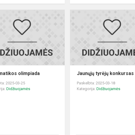
Matematikos
olimpiada
atikos olimpiada
Jaunųjų tyrėjų konkursas
ta: 2025-03-25
Paskelbta: 2025-03-18
ija:
Didžiuojamės
Kategorija:
Didžiuojamės