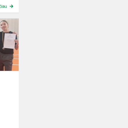
čiau
Tinklinis