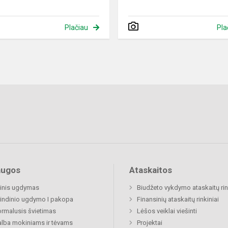
Plačiau
Pla
augos
Ataskaitos
inis ugdymas
Biudžeto vykdymo ataskaitų rin
indinio ugdymo I pakopa
Finansinių ataskaitų rinkiniai
rmalusis švietimas
Lėšos veiklai viešinti
lba mokiniams ir tėvams
Projektai