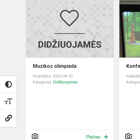
Muzikos
olimpiada
Muzikos olimpiada
Konfe
Paskelbta: 2025-04-10
Paskelb
Kategorija:
Didžiuojamės
Kategor
Plačiau