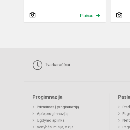
Plačiau
Tvarkaraščiai
Progimnazija
Pasl
Priėmimas į progimnaziją
Prad
Apie progimnaziją
Pagr
Ugdymo aplinka
Nefo
Vertybės, misija, vizija
Paga