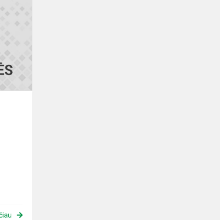
Pradinukų
matematikos
olimpiada
čiau