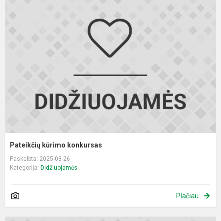
P
k
k
Pateikčių kūrimo konkursas
Paskelbta: 2025-03-26
Kategorija:
Didžiuojamės
Plačiau