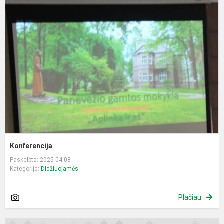
Konferencija
Paskelbta: 2025-04-08
Kategorija:
Didžiuojamės
Plačiau
P