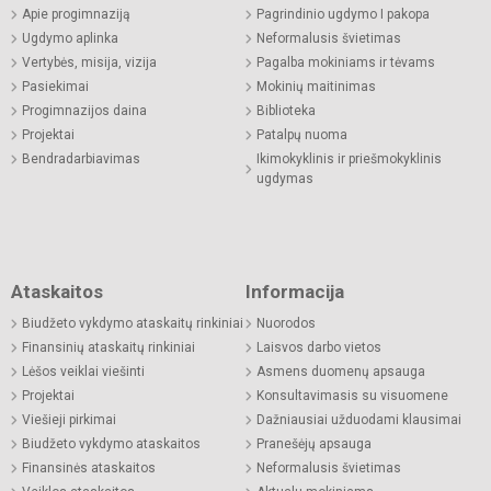
Apie progimnaziją
Pagrindinio ugdymo I pakopa
Ugdymo aplinka
Neformalusis švietimas
Vertybės, misija, vizija
Pagalba mokiniams ir tėvams
Pasiekimai
Mokinių maitinimas
Progimnazijos daina
Biblioteka
Projektai
Patalpų nuoma
Bendradarbiavimas
Ikimokyklinis ir priešmokyklinis
ugdymas
Ataskaitos
Informacija
Biudžeto vykdymo ataskaitų rinkiniai
Nuorodos
Finansinių ataskaitų rinkiniai
Laisvos darbo vietos
Lėšos veiklai viešinti
Asmens duomenų apsauga
Projektai
Konsultavimasis su visuomene
Viešieji pirkimai
Dažniausiai užduodami klausimai
Biudžeto vykdymo ataskaitos
Pranešėjų apsauga
Finansinės ataskaitos
Neformalusis švietimas