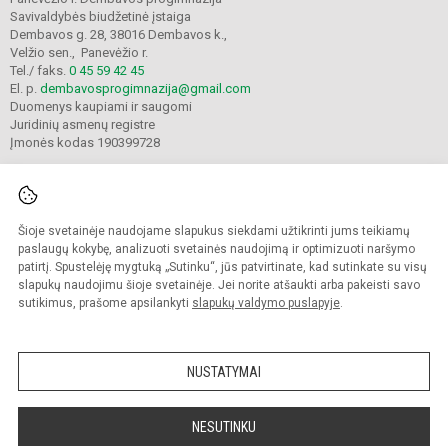
Savivaldybės biudžetinė įstaiga
Dembavos g. 28, 38016 Dembavos k.,
Velžio sen., Panevėžio r.
Tel./ faks.
0 45 59 42 45
El. p.
dembavosprogimnazija@gmail.com
Duomenys kaupiami ir saugomi
Juridinių asmenų registre
Įmonės kodas 190399728
Šioje svetainėje naudojame slapukus siekdami užtikrinti jums teikiamų
© 2021. Panevėžio r. Dembavos progimnazija. Visos teisės saugomos.
Kopijuoti turinį be raštiško progimnazijos sutikimo griežtai draudžiama.
paslaugų kokybę, analizuoti svetainės naudojimą ir optimizuoti naršymo
patirtį. Spustelėję mygtuką „Sutinku“, jūs patvirtinate, kad sutinkate su visų
Prieinamumo paraiška
Slapukų valdymas
slapukų naudojimu šioje svetainėje. Jei norite atšaukti arba pakeisti savo
sutikimus, prašome apsilankyti
slapukų valdymo puslapyje
.
Sumanus būdas atnaujinti
mokyklos interneto
svetainę
NUSTATYMAI
NESUTINKU