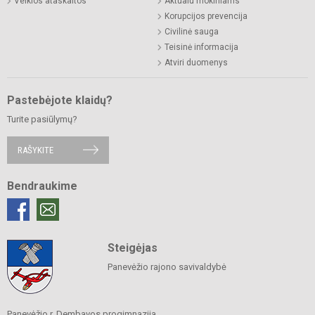
Veiklos ataskaitos
Aktualu mokiniams
Korupcijos prevencija
Civilinė sauga
Teisinė informacija
Atviri duomenys
Pastebėjote klaidų?
Turite pasiūlymų?
RAŠYKITE
Bendraukime
Steigėjas
Panevėžio rajono savivaldybė
Panevėžio r. Dembavos progimnazija