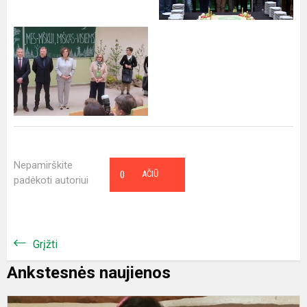
Nepamirškite
0
AČIŪ
padėkoti autoriui
Grįžti
Ankstesnės naujienos
K