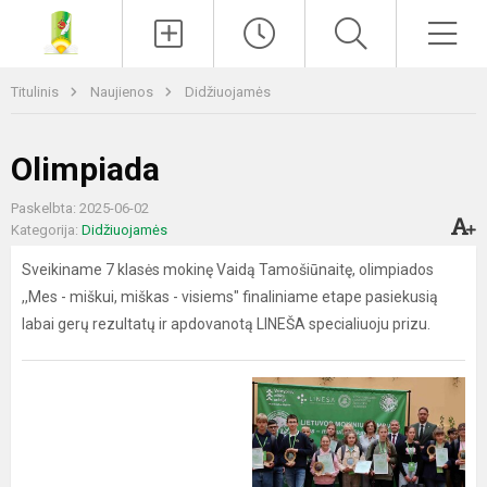
Paieška
Men
Titulinis
Naujienos
Didžiuojamės
Olimpiada
Paskelbta: 2025-06-02
Kategorija:
Didžiuojamės
Sveikiname 7 klasės mokinę Vaidą Tamošiūnaitę, olimpiados
,,Mes - miškui, miškas - visiems" finaliniame etape pasiekusią
labai gerų rezultatų ir apdovanotą LINEŠA specialiuoju prizu.