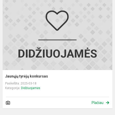
J
t
k
Jaunųjų tyrėjų konkursas
Paskelbta: 2025-03-18
Kategorija:
Didžiuojamės
Plačiau