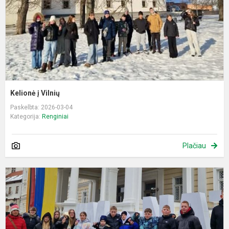
Kelionė į Vilnių
Paskelbta: 2026-03-04
Kategorija:
Renginiai
Plačiau
K
į
s