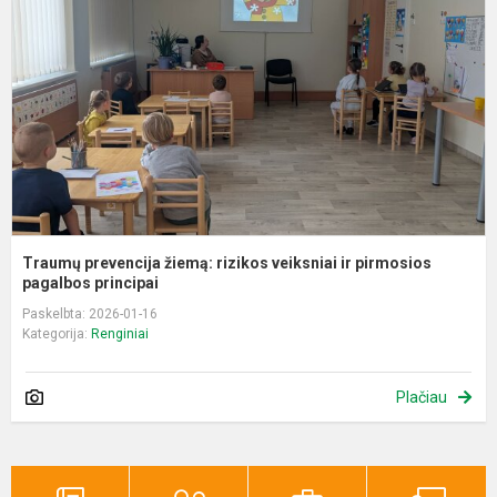
r
v
ir
p
p
Traumų prevencija žiemą: rizikos veiksniai ir pirmosios
pagalbos principai
Paskelbta: 2026-01-16
Kategorija:
Renginiai
Plačiau