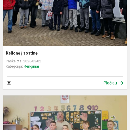
Kelionė į sostinę
Paskelbta: 2026-03-02
Kategorija:
Renginiai
Plačiau
E
u
p