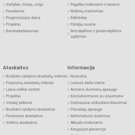
Vertybės, misija, vizija
Pagalba mokiniams ir tėvams
Pasiekimai
Mokinių maitinimas
Progimnazijos daina
Biblioteka
Projektai
Patalpų nuoma
Bendradarbiavimas
Ikimokyklinis ir priešmokyklinis
ugdymas
Ataskaitos
Informacija
Biudžeto vykdymo ataskaitų rinkiniai
Nuorodos
Finansinių ataskaitų rinkiniai
Laisvos darbo vietos
Lėšos veiklai viešinti
Asmens duomenų apsauga
Projektai
Konsultavimasis su visuomene
Viešieji pirkimai
Dažniausiai užduodami klausimai
Biudžeto vykdymo ataskaitos
Pranešėjų apsauga
Finansinės ataskaitos
Neformalusis švietimas
Veiklos ataskaitos
Aktualu mokiniams
Korupcijos prevencija