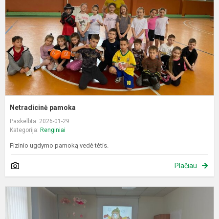
Netradicinė pamoka
Paskelbta: 2026-01-29
Kategorija:
Renginiai
Fizinio ugdymo pamoką vedė tėtis.
Plačiau
T
p
ž