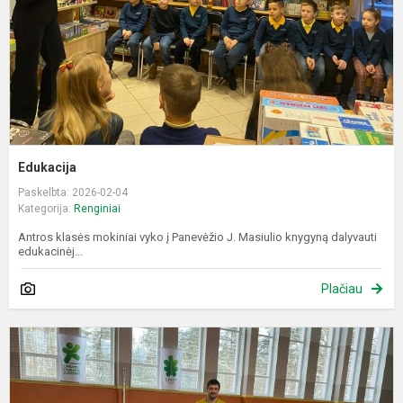
Edukacija
Paskelbta: 2026-02-04
Kategorija:
Renginiai
Antros klasės mokiniai vyko į Panevėžio J. Masiulio knygyną dalyvauti
edukacinėj...
Plačiau
N
p