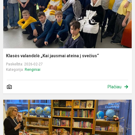
į
s
Klasės valandėlė „Kai jausmai ateina į svečius“
Paskelbta: 2026-02-27
Kategorija:
Renginiai
Plačiau
E