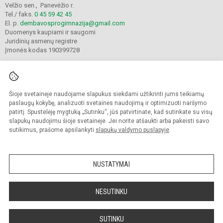
Velžio sen., Panevėžio r.
Tel./ faks.
0 45 59 42 45
El. p.
dembavosprogimnazija@gmail.com
Duomenys kaupiami ir saugomi
Juridinių asmenų registre
Įmonės kodas 190399728
Šioje svetainėje naudojame slapukus siekdami užtikrinti jums teikiamų
© 2021. Panevėžio r. Dembavos progimnazija. Visos teisės saugomos.
Kopijuoti turinį be raštiško progimnazijos sutikimo griežtai draudžiama.
paslaugų kokybę, analizuoti svetainės naudojimą ir optimizuoti naršymo
patirtį. Spustelėję mygtuką „Sutinku“, jūs patvirtinate, kad sutinkate su visų
Prieinamumo paraiška
Slapukų valdymas
slapukų naudojimu šioje svetainėje. Jei norite atšaukti arba pakeisti savo
sutikimus, prašome apsilankyti
slapukų valdymo puslapyje
.
Sumanus būdas atnaujinti
mokyklos interneto
svetainę
NUSTATYMAI
NESUTINKU
SUTINKU