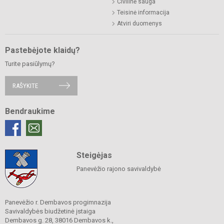
Civilinė sauga
Teisinė informacija
Atviri duomenys
Pastebėjote klaidų?
Turite pasiūlymų?
RAŠYKITE
Bendraukime
Steigėjas
Panevėžio rajono savivaldybė
Panevėžio r. Dembavos progimnazija
Savivaldybės biudžetinė įstaiga
Dembavos g. 28, 38016 Dembavos k.,