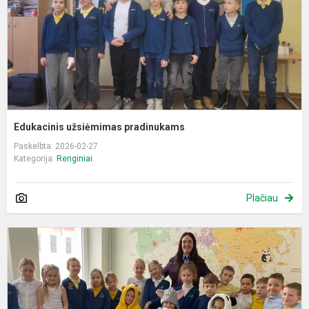
Edukacinis užsiėmimas pradinukams
Paskelbta: 2026-02-27
Kategorija:
Renginiai
Plačiau
K
v
„
j
a