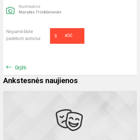
Nuotraukos:
Marytės Trinkūnienės
Nepamirškite
0
AČIŪ
padėkoti autoriui
Grįžti
Ankstesnės naujienos
Š
v