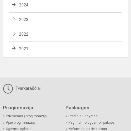
2024
2023
2022
2021
Tvarkaraščiai
Progimnazija
Paslaugos
Priėmimas į progimnaziją
Pradinis ugdymas
Apie progimnaziją
Pagrindinio ugdymo I pakopa
Ugdymo aplinka
Neformalusis švietimas