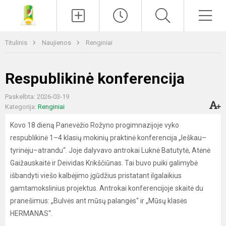
Paieška
Men
Titulinis
Naujienos
Renginiai
Respublikinė konferencija
Paskelbta: 2026-03-19
Kategorija:
Renginiai
Kovo 18 dieną Panevėžio Rožyno progimnazijoje vyko
respublikinė 1–4 klasių mokinių praktinė konferencija „Ieškau–
tyrinėju–atrandu“. Joje dalyvavo antrokai Luknė Batutytė, Atėnė
Gaižauskaitė ir Deividas Krikščiūnas. Tai buvo puiki galimybė
išbandyti viešo kalbėjimo įgūdžius pristatant ilgalaikius
gamtamokslinius projektus. Antrokai konferencijoje skaitė du
pranešimus: „Bulvės ant mūsų palangės“ ir „Mūsų klasės
HERMANAS“.