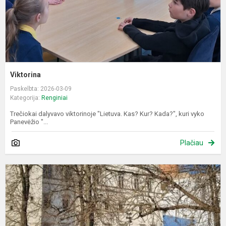
Viktorina
Paskelbta: 2026-03-09
Kategorija:
Renginiai
Trečiokai dalyvavo viktorinoje "Lietuva. Kas? Kur? Kada?", kuri vyko
Panevėžio "...
Plačiau
K
į
V