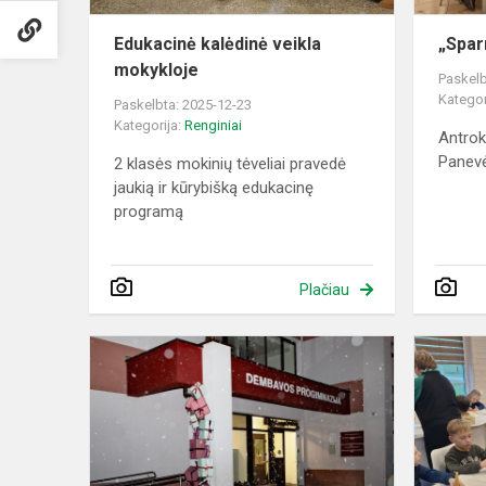
Edukacinė kalėdinė veikla
„Spar
mokykloje
Paskelb
Kategor
Paskelbta: 2025-12-23
Kategorija:
Renginiai
Antrok
Panev
2 klasės mokinių tėveliai pravedė
jaukią ir kūrybišką edukacinę
programą
Plačiau
Kalėdinis
aukcionas