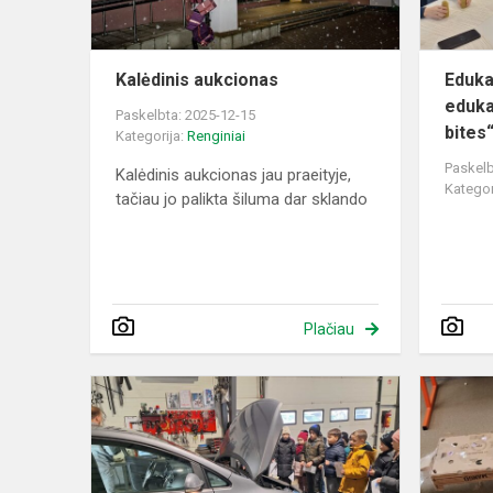
Kalėdinis aukcionas
Eduka
edukac
Paskelbta: 2025-12-15
bites
Kategorija:
Renginiai
Paskelb
Kalėdinis aukcionas jau praeityje,
Kategor
tačiau jo palikta šiluma dar sklando
Plačiau
Išvyka
į
UAB
„Autoaivas“