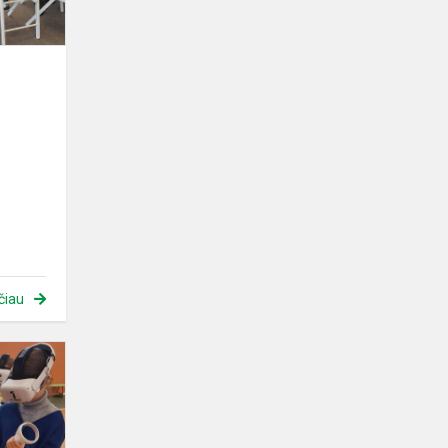
čiau
Žalioji
viktorina