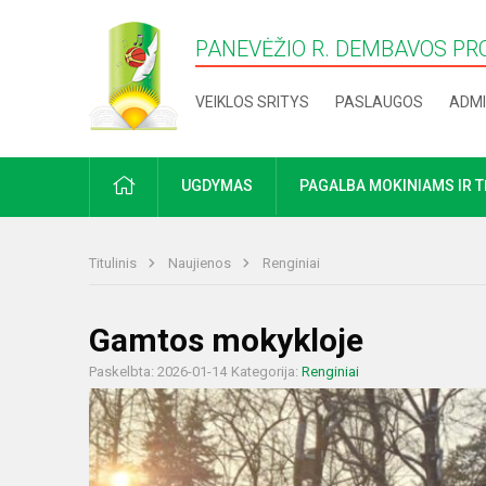
PANEVĖŽIO R. DEMBAVOS PR
VEIKLOS SRITYS
PASLAUGOS
ADMI
PRADŽIA
UGDYMAS
PAGALBA MOKINIAMS IR 
Titulinis
Naujienos
Renginiai
Gamtos mokykloje
Paskelbta: 2026-01-14
Kategorija:
Renginiai