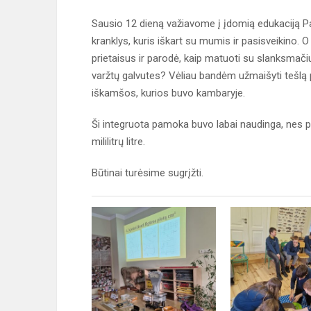
Sausio 12 dieną važiavome į įdomią edukaciją P
kranklys, kuris iškart su mumis ir pasisveikino
prietaisus ir parodė, kaip matuoti su slanksmačiu
varžtų galvutes? Vėliau bandėm užmaišyti tešl
iškamšos, kurios buvo kambaryje.
Ši integruota pamoka buvo labai naudinga, nes pr
mililitrų litre.
Būtinai turėsime sugrįžti.