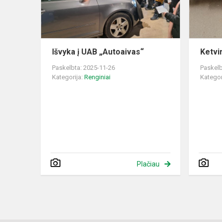
Išvyka į UAB „Autoaivas“
Ketvi
Paskelbta: 2025-11-26
Paskelb
Kategorija:
Renginiai
Kategor
Plačiau