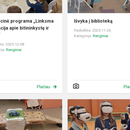
ir...
cinė programa „Linksma
Išvyka į biblioteką
ija apie bitininkystę ir
Paskelbta: 2025-11-26
“
Kategorija:
Renginiai
ta: 2025-12-08
ija:
Renginiai
Plačiau
Pla
Ketvirtokų
kūrybinės
dirbtuvės