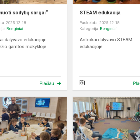
nuoti sodybų sargai“
STEAM edukacija
ta: 2025-12-18
Paskelbta: 2025-12-18
ija:
Renginiai
Kategorija:
Renginiai
ai dalyvavo edukacijoje
Antrokai dalyvavo STEAM
ėžio gamtos mokykloje
edukacijoje
Plačiau
Pla
Edukacinė
programa
„Linksma
edukacija
apie
bitininkystę