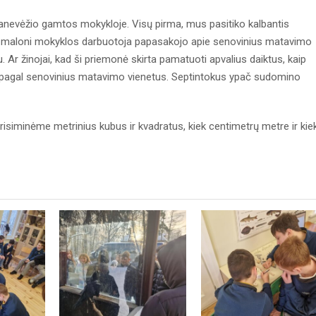
anevėžio gamtos mokykloje. Visų pirma, mus pasitiko kalbantis
. O maloni mokyklos darbuotoja papasakojo apie senovinius matavimo
. Ar žinojai, kad ši priemonė skirta pamatuoti apvalius daiktus, kaip
ą pagal senovinius matavimo vienetus. Septintokus ypač sudomino
isiminėme metrinius kubus ir kvadratus, kiek centimetrų metre ir kie