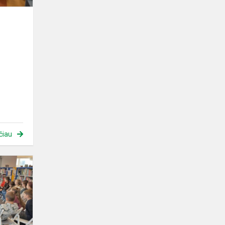
čiau
Išvyka
į
biblioteką