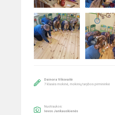
Dainora Viksvaitė
7 klasės mokinė, mokinių tarybos pirmininkė
Nuotraukos:
Ievos Jankauskienės