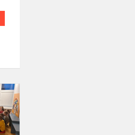
STEAM
edukacija