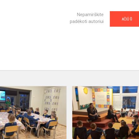
Nepamirškite
0
AČIŪ
padėkoti autoriui
„Sparnuoti
sodybų
sargai“