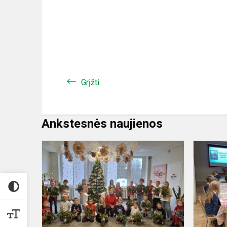
Grįžti
Ankstesnės naujienos
Edukacinė
kalėdinė
veikla
mokykloje