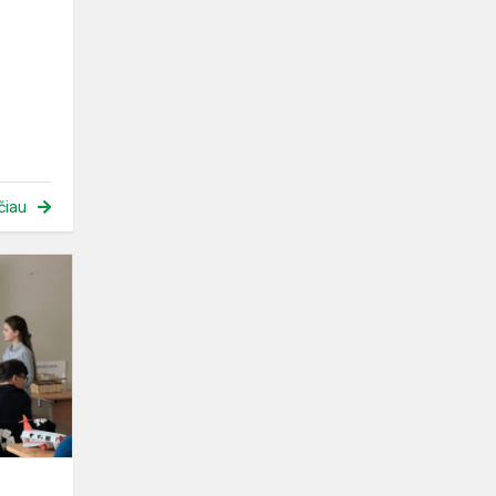
čiau
Projektų
diena