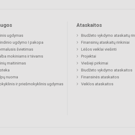
augos
Ataskaitos
inis ugdymas
Biudžeto vykdymo ataskaitų rin
indinio ugdymo I pakopa
Finansinių ataskaitų rinkiniai
rmalusis švietimas
Lėšos veiklai viešinti
lba mokiniams ir tėvams
Projektai
nių maitinimas
Viešieji pirkimai
ioteka
Biudžeto vykdymo ataskaitos
alpų nuoma
Finansinės ataskaitos
okyklinis ir priešmokyklinis ugdymas
Veiklos ataskaitos