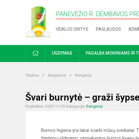
PANEVĖŽIO R. DEMBAVOS PR
VEIKLOS SRITYS
PASLAUGOS
ADMI
PRADŽIA
UGDYMAS
PAGALBA MOKINIAMS IR 
Titulinis
Naujienos
Renginiai
Švari burnytė – graži šyps
Paskelbta: 2025-11-05
Kategorija:
Renginiai
Burnos higiena yra labai svarbi mūsų sveikatai. Ta
dantenų uždegimų, nemalonaus burnos kvapo bei k