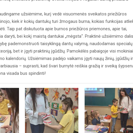
naudingame užsiėmime, kurį vedė visuomenės sveikatos priežiūros
nojo, kiek ir kokių dantukų turi žmogaus burna, kokias funkcijas atlie
ėti. Taip pat diskutuota apie burnos priežiūros priemones, apie tai,
ikia daryti, bei kokį maistą dantukai „mėgsta“. Praktinė užsiėmimo dali
mybę pademonstruoti taisyklingą dantų valymą, naudodamas specialų
eoriją, bet ir įgyti praktinių įgūdžių. Pamokėlės pabaigoje visi mokiniai
 kalendorių. Užsiėmimas padėjo vaikams įgyti naujų žinių, įgūdžių ir
rbiausia – suprasti, kad švari burnytė reiškia gražią ir sveiką šypsen
a visada bus spindinti!