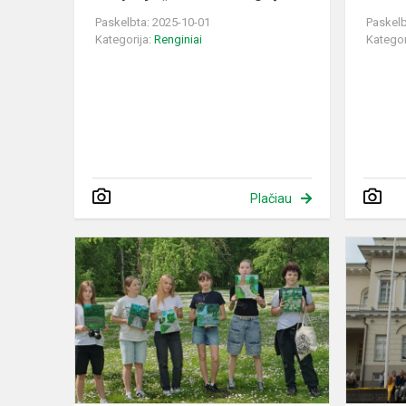
Paskelbta: 2025-10-01
Paskelb
Kategorija:
Renginiai
Kategor
Plačiau
Pleneras
Burbiškio
dvare