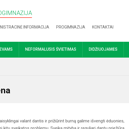
OGIMNAZIJA
NISTRACINĖ INFORMACIJA
PROGIMNAZIJA
KONTAKTAI
TĖVAMS
NEFORMALUSIS ŠVIETIMAS
DIDŽIUOJAMĖS
ena
isyklingai valant dantis ir prižiūrint burną galime išvengti ėduonies,
itų sveikatos problemų. Sveika mityba ir reguliari dantų priežiūra