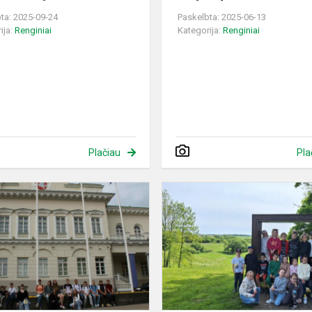
ta: 2025-09-24
Paskelbta: 2025-06-13
ija:
Renginiai
Kategorija:
Renginiai
Plačiau
Pla
Išvyka
į
Žaliųjų
idėjų
festivalį