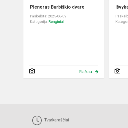
Pleneras Burbiškio dvare
Išvyka
Paskelbta: 2025-06-09
Paskelb
Kategorija:
Renginiai
Kategor
Plačiau
Tvarkaraščiai