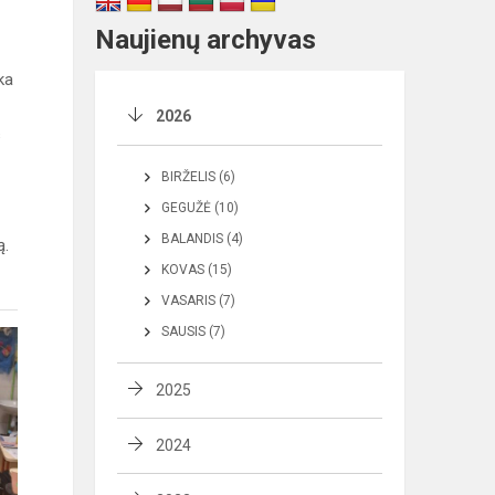
Naujienų archyvas
ka
2026
s
BIRŽELIS (6)
GEGUŽĖ (10)
BALANDIS (4)
ą.
KOVAS (15)
VASARIS (7)
SAUSIS (7)
2025
2024