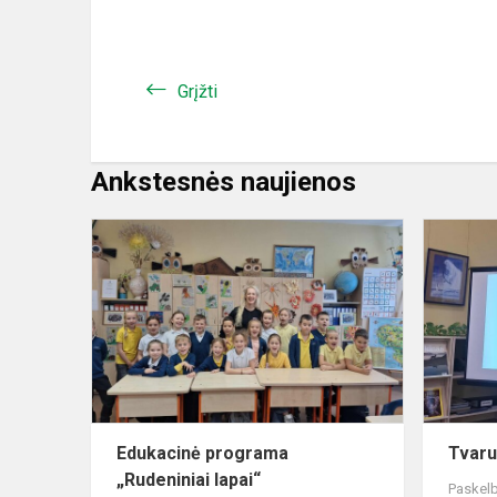
Grįžti
Ankstesnės naujienos
Edukacinė
programa
„Rudeniniai
lapai“
Edukacinė programa
Tvar
„Rudeniniai lapai“
Paskelb