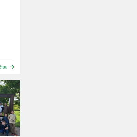
čiau
Išvyka