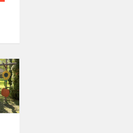
Akcija
„Rudens
kraitelė“