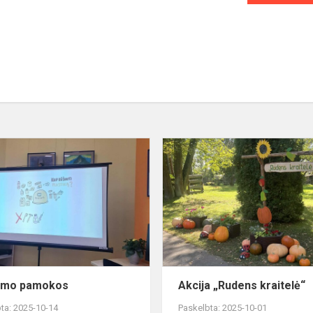
Tvarumo
pamokos
umo pamokos
Akcija „Rudens kraitelė“
ta: 2025-10-14
Paskelbta: 2025-10-01