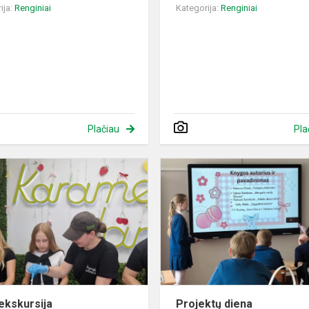
ija:
Renginiai
Kategorija:
Renginiai
Plačiau
Pla
Puiki
ekskursija
 ekskursija
Projektų diena