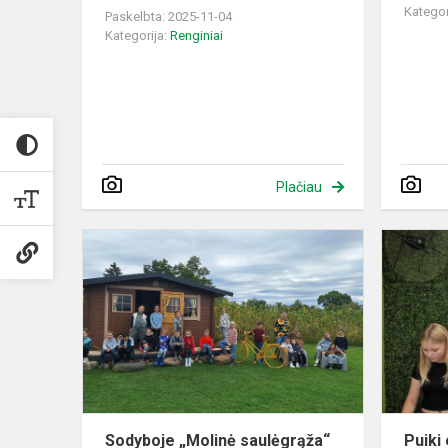
Kategor
Paskelbta: 2025-11-04
Kategorija:
Renginiai
Plačiau
Sodyboje
„Molinė
saulėgrąža“
Sodyboje „Molinė saulėgrąža“
Puiki