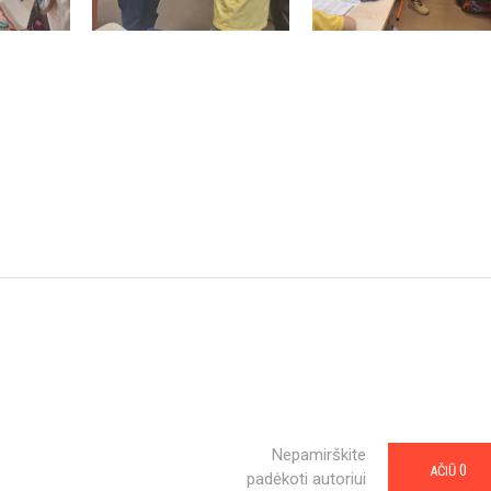
Nepamirškite
0
AČIŪ
padėkoti autoriui