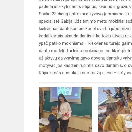
padeda išlaikyti dantis stiprius, švarius ir gražius.
Spalio 23 dieną antrokai dalyvavo įdomiame ir 
specialistė Gabija. Užsiėmimo metu mokiniai suži
kiekvienas dantukas bei kodėl svarbu juos prižiūr
kodėl kartais skauda dantis ir ką tokiu atveju re
ypač patiko mokiniams – kiekvienas turėjo gali
dantų modelį. Tai leido mokiniams ne tik išgirsti t
už aktyvų dalyvavimą gavo dovanų dantukų valymo
motyvacijos kasdien rūpintis savo dantimis, o sva
Rūpinkimės dantukais nuo mažų dienų – ir šypsen