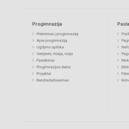
Progimnazija
Pasl
Priėmimas į progimnaziją
Prad
Apie progimnaziją
Pagr
Ugdymo aplinka
Nefo
Vertybės, misija, vizija
Paga
Pasiekimai
Moki
Progimnazijos daina
Bibl
Projektai
Pat
Bendradarbiavimas
Ikim