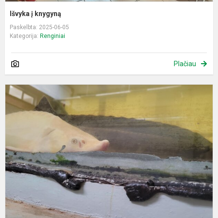
Išvyka į knygyną
Paskelbta: 2025-06-05
Kategorija:
Renginiai
Plačiau
P
s
a