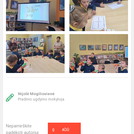
Nijolė Mogiliovienė
Pradinio ugdymo mokytoja
Nepamirškite
0
AČIŪ
padėkoti autoriui