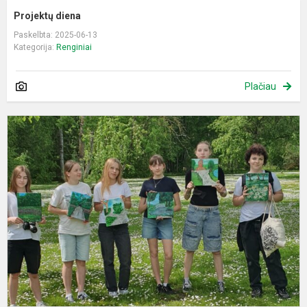
Projektų diena
Paskelbta: 2025-06-13
Kategorija:
Renginiai
Plačiau
P
B
d