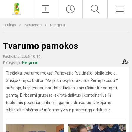
Paieška
Men
Titulinis
Naujienos
Renginiai
Tvarumo pamokos
Paskelbta: 2025-10-14
Kategorija:
Renginiai
Trečiokai tvarumo mokėsi Panevėžio "Šaltinėlio" bibliotekoje.
Susipažinę su D.Gliori "Kaip išmokyti drakonus Žemę tausoti?"
sužinojo, kaip tvariau naudoti atliekas, kaip rūšiuoti ir saugoti
gamtą. Dirbdami grupėse, skirstė daiktus į konteinerius. Iš
tualetinio popieriaus ritinėlių gamino drakonus. Dėkojame
bibliotekininkėms už informatyvią ir prasmingą edukaciją.