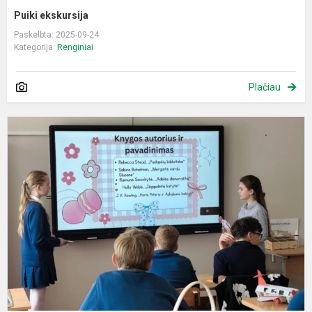
Puiki ekskursija
Paskelbta: 2025-09-24
Kategorija:
Renginiai
Plačiau
P
d