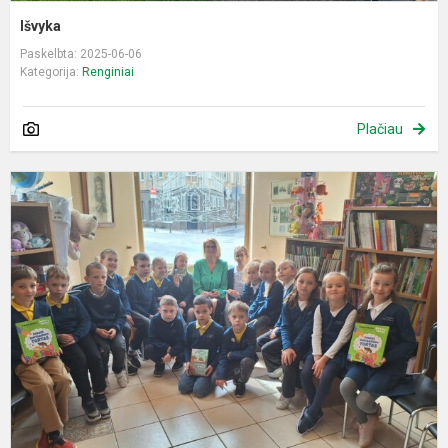
Išvyka
Paskelbta: 2025-06-06
Kategorija:
Renginiai
Plačiau
I
į
k