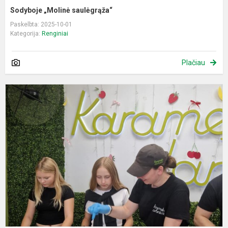
Sodyboje „Molinė saulėgrąža“
Paskelbta: 2025-10-01
Kategorija:
Renginiai
Plačiau
P
e