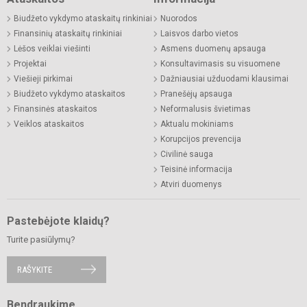
Biudžeto vykdymo ataskaitų rinkiniai
Nuorodos
Finansinių ataskaitų rinkiniai
Laisvos darbo vietos
Lėšos veiklai viešinti
Asmens duomenų apsauga
Projektai
Konsultavimasis su visuomene
Viešieji pirkimai
Dažniausiai užduodami klausimai
Biudžeto vykdymo ataskaitos
Pranešėjų apsauga
Finansinės ataskaitos
Neformalusis švietimas
Veiklos ataskaitos
Aktualu mokiniams
Korupcijos prevencija
Civilinė sauga
Teisinė informacija
Atviri duomenys
Pastebėjote klaidų?
Turite pasiūlymų?
RAŠYKITE
Bendraukime