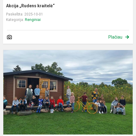
Akcija „Rudens kraitelė“
Paskelbta: 2025-10-01
Kategorija:
Renginiai
Plačiau
S
„
s