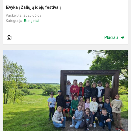
Išvyka į Žaliųjų idėjų festivalį
Paskelbta: 2025-06-09
Kategorija:
Renginiai
Plačiau
I