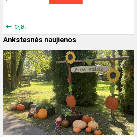
Grįžti
Ankstesnės naujienos
A
„
k