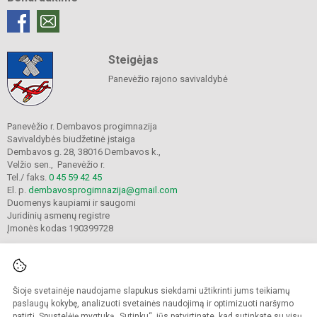
Steigėjas
Panevėžio rajono savivaldybė
Panevėžio r. Dembavos progimnazija
Savivaldybės biudžetinė įstaiga
Dembavos g. 28, 38016 Dembavos k.,
Velžio sen., Panevėžio r.
Tel./ faks.
0 45 59 42 45
El. p.
dembavosprogimnazija@gmail.com
Duomenys kaupiami ir saugomi
Juridinių asmenų registre
Įmonės kodas 190399728
Šioje svetainėje naudojame slapukus siekdami užtikrinti jums teikiamų
© 2021. Panevėžio r. Dembavos progimnazija. Visos teisės saugomos.
Kopijuoti turinį be raštiško progimnazijos sutikimo griežtai draudžiama.
paslaugų kokybę, analizuoti svetainės naudojimą ir optimizuoti naršymo
patirtį. Spustelėję mygtuką „Sutinku“, jūs patvirtinate, kad sutinkate su visų