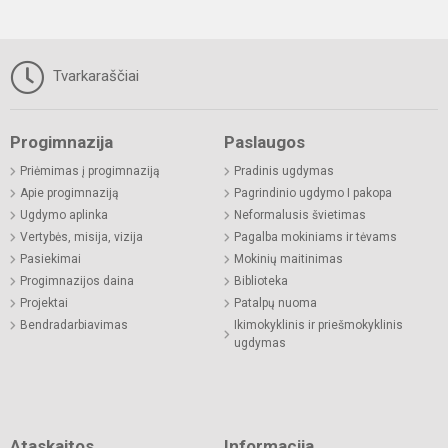
Tvarkaraščiai
Progimnazija
Paslaugos
Priėmimas į progimnaziją
Pradinis ugdymas
Apie progimnaziją
Pagrindinio ugdymo I pakopa
Ugdymo aplinka
Neformalusis švietimas
Vertybės, misija, vizija
Pagalba mokiniams ir tėvams
Pasiekimai
Mokinių maitinimas
Progimnazijos daina
Biblioteka
Projektai
Patalpų nuoma
Bendradarbiavimas
Ikimokyklinis ir priešmokyklinis
ugdymas
Ataskaitos
Informacija