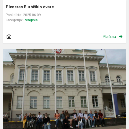
Pleneras Burbiškio dvare
Paskelbta: 2025-06-09
Kategorija:
Renginiai
Plačiau
I
į
Ž
i
f