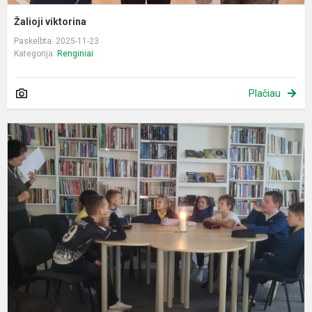
Žalioji viktorina
Paskelbta: 2025-11-23
Kategorija:
Renginiai
Plačiau
Š
š
l
s