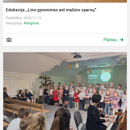
Edukacija ,,Lino gyvenimas ant malūno sparnų"
Paskelbta: 2025-11-19
Kategorija:
Renginiai
Plačiau
M
s
„
m
p
š