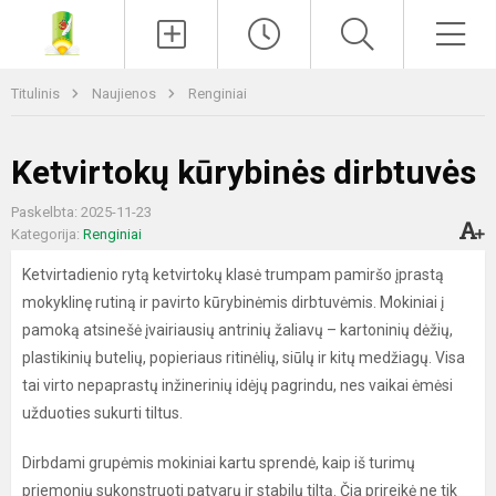
Paieška
Men
Titulinis
Naujienos
Renginiai
Ketvirtokų kūrybinės dirbtuvės
Paskelbta: 2025-11-23
Kategorija:
Renginiai
Ketvirtadienio rytą ketvirtokų klasė trumpam pamiršo įprastą
mokyklinę rutiną ir pavirto kūrybinėmis dirbtuvėmis. Mokiniai į
pamoką atsinešė įvairiausių antrinių žaliavų – kartoninių dėžių,
plastikinių butelių, popieriaus ritinėlių, siūlų ir kitų medžiagų. Visa
tai virto nepaprastų inžinerinių idėjų pagrindu, nes vaikai ėmėsi
užduoties sukurti tiltus.
Dirbdami grupėmis mokiniai kartu sprendė, kaip iš turimų
priemonių sukonstruoti patvarų ir stabilų tiltą. Čia prireikė ne tik