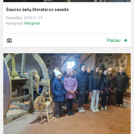
Šiaurės šalių literatūros savaitė
Paskelbta: 2025-11-19
Kategorija:
Renginiai
Plačiau
E
,
g
a
m
s