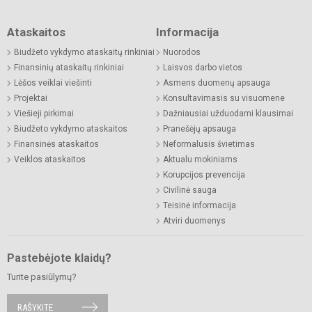
Ataskaitos
Informacija
Biudžeto vykdymo ataskaitų rinkiniai
Nuorodos
Finansinių ataskaitų rinkiniai
Laisvos darbo vietos
Lėšos veiklai viešinti
Asmens duomenų apsauga
Projektai
Konsultavimasis su visuomene
Viešieji pirkimai
Dažniausiai užduodami klausimai
Biudžeto vykdymo ataskaitos
Pranešėjų apsauga
Finansinės ataskaitos
Neformalusis švietimas
Veiklos ataskaitos
Aktualu mokiniams
Korupcijos prevencija
Civilinė sauga
Teisinė informacija
Atviri duomenys
Pastebėjote klaidų?
Turite pasiūlymų?
RAŠYKITE