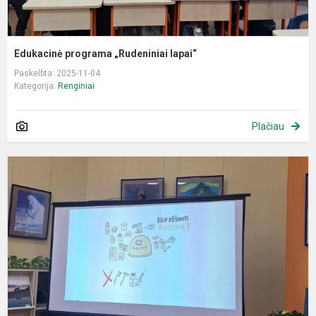
Edukacinė programa „Rudeniniai lapai“
Paskelbta: 2025-11-04
Kategorija:
Renginiai
Plačiau
T
p