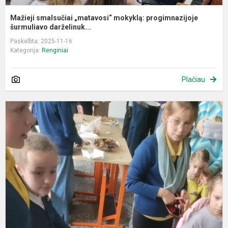
Mažieji smalsučiai „matavosi“ mokyklą: progimnazijoje
šurmuliavo darželinuk...
Paskelbta: 2025-11-16
Kategorija:
Renginiai
Plačiau
P
d
m
k
k
š
ir
g
vi