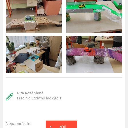
Rita Rožėnienė
Pradinio ugdymo mokytoja
Nepamirškite
1
AČIŪ