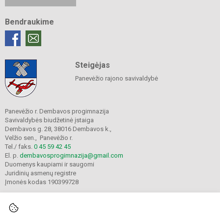
Bendraukime
Steigėjas
Panevėžio rajono savivaldybė
Panevėžio r. Dembavos progimnazija
Savivaldybės biudžetinė įstaiga
Dembavos g. 28, 38016 Dembavos k.,
Velžio sen., Panevėžio r.
Tel./ faks.
0 45 59 42 45
El. p.
dembavosprogimnazija@gmail.com
Duomenys kaupiami ir saugomi
Juridinių asmenų registre
Įmonės kodas 190399728