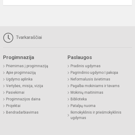
Tvarkaraščiai
Progimnazija
Paslaugos
Priėmimas į progimnaziją
Pradinis ugdymas
Apie progimnaziją
Pagrindinio ugdymo I pakopa
Ugdymo aplinka
Neformalusis švietimas
Vertybės, misija, vizija
Pagalba mokiniams ir tėvams
Pasiekimai
Mokinių maitinimas
Progimnazijos daina
Biblioteka
Projektai
Patalpų nuoma
Bendradarbiavimas
Ikimokyklinis ir priešmokyklinis
ugdymas