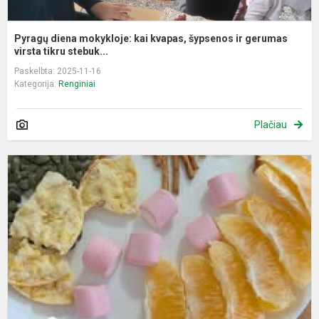
Pyragų diena mokykloje: kai kvapas, šypsenos ir gerumas
virsta tikru stebuk...
Paskelbta: 2025-11-16
Kategorija:
Renginiai
Plačiau
S
m
l