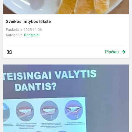
Sveikos mitybos lėkštė
Paskelbta: 2025-11-06
Kategorija:
Renginiai
Plačiau
Š
b
–
g
š