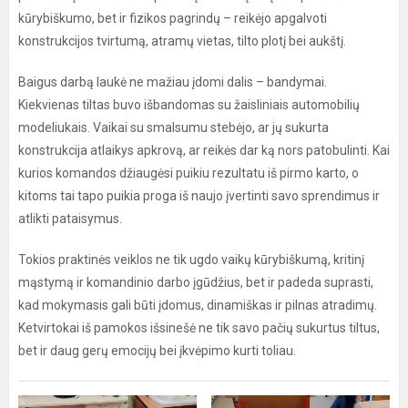
kūrybiškumo, bet ir fizikos pagrindų – reikėjo apgalvoti
konstrukcijos tvirtumą, atramų vietas, tilto plotį bei aukštį.
Baigus darbą laukė ne mažiau įdomi dalis – bandymai.
Kiekvienas tiltas buvo išbandomas su žaisliniais automobilių
modeliukais. Vaikai su smalsumu stebėjo, ar jų sukurta
konstrukcija atlaikys apkrovą, ar reikės dar ką nors patobulinti. Kai
kurios komandos džiaugėsi puikiu rezultatu iš pirmo karto, o
kitoms tai tapo puikia proga iš naujo įvertinti savo sprendimus ir
atlikti pataisymus.
Tokios praktinės veiklos ne tik ugdo vaikų kūrybiškumą, kritinį
mąstymą ir komandinio darbo įgūdžius, bet ir padeda suprasti,
kad mokymasis gali būti įdomus, dinamiškas ir pilnas atradimų.
Ketvirtokai iš pamokos išsinešė ne tik savo pačių sukurtus tiltus,
bet ir daug gerų emocijų bei įkvėpimo kurti toliau.