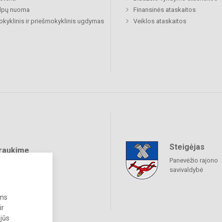
alpų nuoma
Finansinės ataskaitos
okyklinis ir priešmokyklinis ugdymas
Veiklos ataskaitos
Steigėjas
raukime
Panevėžio rajono
savivaldybė
ums
ir
 jūs