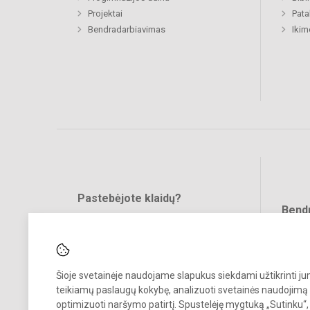
Projektai
Pat
Bendradarbiavimas
Ikim
Pastebėjote klaidų?
Bend
Turite pasiūlymų?
RAŠYKITE
Šioje svetainėje naudojame slapukus siekdami užtikrinti j
teikiamų paslaugų kokybę, analizuoti svetainės naudojimą 
optimizuoti naršymo patirtį. Spustelėję mygtuką „Sutinku“,