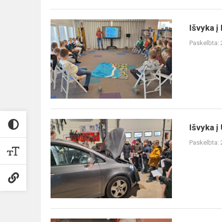
Išvyka
Išvyka į
į
Paskelbta:
biblioteką
Išvyka
Išvyka į
į
Paskelbta:
UAB
„Autoaivas“