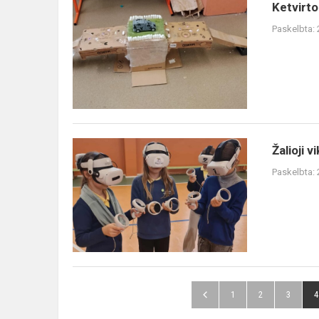
Ketvirtokų
Ketvirto
kūrybinės
Paskelbta:
dirbtuvės
Žalioji
Žalioji v
viktorina
Paskelbta:
1
2
3
4