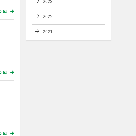
2023
čiau
2022
2021
čiau
čiau