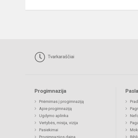
Tvarkaraščiai
Progimnazija
Pasl
Priėmimas į progimnaziją
Prad
Apie progimnaziją
Pagr
Ugdymo aplinka
Nefo
Vertybės, misija, vizija
Paga
Pasiekimai
Moki
Progimnazijos daina
Bibl