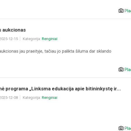
Pla
s aukcionas
 2025-12-15
Kategorija:
Renginiai
aukcionas jau praeityje, tačiau jo palikta šiluma dar sklando
Pla
ė programa „Linksma edukacija apie bitininkystę ir...
 2025-12-08
Kategorija:
Renginiai
Pla