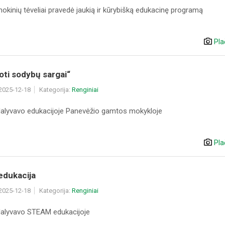
okinių tėveliai pravedė jaukią ir kūrybišką edukacinę programą
Pla
ti sodybų sargai“
 2025-12-18
Kategorija:
Renginiai
dalyvavo edukacijoje Panevėžio gamtos mokykloje
Pla
dukacija
 2025-12-18
Kategorija:
Renginiai
dalyvavo STEAM edukacijoje