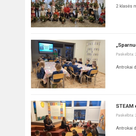
mokykloje
2 klasės m
„Sparnuoti
„Sparnuo
sodybų
Paskelbta:
sargai“
Antrokai 
STEAM
STEAM e
edukacija
Paskelbta:
Antrokai 