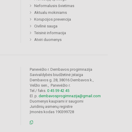
Neformalusis švietimas
Aktualu mokiniams
Korupcijos prevencija
Civilinė sauga
Teisinė informacija
Atviri duomenys
Panevėžio r. Dembavos progimnazija
Savivaldybės biudžetinė įstaiga
Dembavos g. 28, 38016 Dembavos k.,
Velžio sen., Panevėžio r.
Tel./ faks.
0 45 59 42 45
El. p.
dembavosprogimnazija@gmail.com
Duomenys kaupiami ir saugomi
Juridinių asmenų registre
Įmonės kodas 190399728