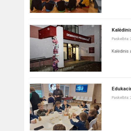
Kalėdinis
Kalėdini
aukcionas
Paskelbta:
Kalėdinis 
Edukacinė
Edukacin
programa
Paskelbta:
„Linksma
edukacija
apie
bitininkystę
ir...