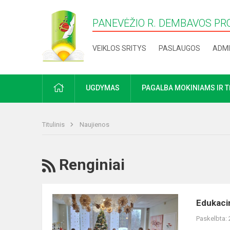
PANEVĖŽIO R. DEMBAVOS PR
VEIKLOS SRITYS
PASLAUGOS
ADMI
PRADŽIA
UGDYMAS
PAGALBA MOKINIAMS IR 
Titulinis
Naujienos
RSS
Renginiai
Edukacinė
Edukacin
kalėdinė
Paskelbta:
veikla