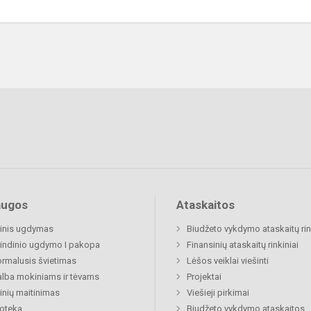
augos
Ataskaitos
inis ugdymas
Biudžeto vykdymo ataskaitų rin
indinio ugdymo I pakopa
Finansinių ataskaitų rinkiniai
rmalusis švietimas
Lėšos veiklai viešinti
lba mokiniams ir tėvams
Projektai
nių maitinimas
Viešieji pirkimai
ioteka
Biudžeto vykdymo ataskaitos