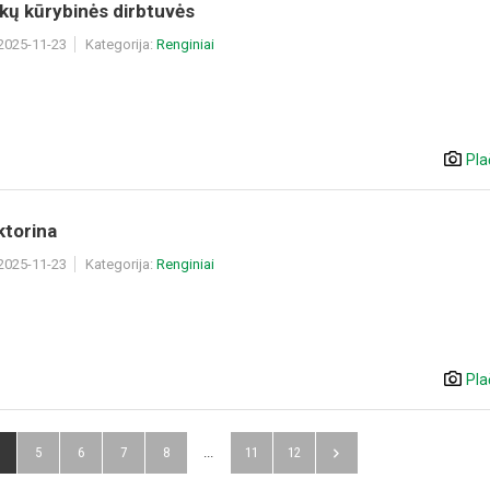
kų kūrybinės dirbtuvės
 2025-11-23
Kategorija:
Renginiai
Pla
iktorina
 2025-11-23
Kategorija:
Renginiai
Pla
5
6
7
8
...
11
12