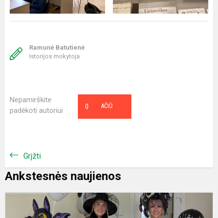
Ramunė Batutienė
Istorijos mokytoja
Nepamirškite
0
AČIŪ
padėkoti autoriui
Grįžti
Ankstesnės naujienos
S
m