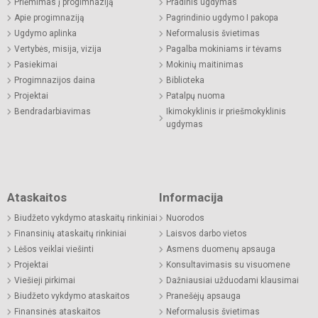
Priėmimas į progimnaziją
Pradinis ugdymas
Apie progimnaziją
Pagrindinio ugdymo I pakopa
Ugdymo aplinka
Neformalusis švietimas
Vertybės, misija, vizija
Pagalba mokiniams ir tėvams
Pasiekimai
Mokinių maitinimas
Progimnazijos daina
Biblioteka
Projektai
Patalpų nuoma
Bendradarbiavimas
Ikimokyklinis ir priešmokyklinis
ugdymas
Ataskaitos
Informacija
Biudžeto vykdymo ataskaitų rinkiniai
Nuorodos
Finansinių ataskaitų rinkiniai
Laisvos darbo vietos
Lėšos veiklai viešinti
Asmens duomenų apsauga
Projektai
Konsultavimasis su visuomene
Viešieji pirkimai
Dažniausiai užduodami klausimai
Biudžeto vykdymo ataskaitos
Pranešėjų apsauga
Finansinės ataskaitos
Neformalusis švietimas