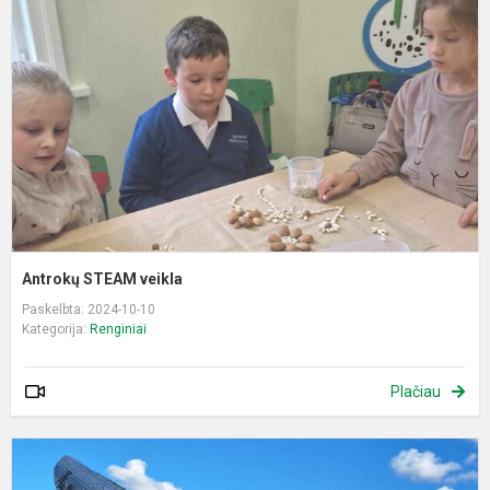
v
Antrokų STEAM veikla
Paskelbta: 2024-10-10
Kategorija:
Renginiai
Plačiau
I
į