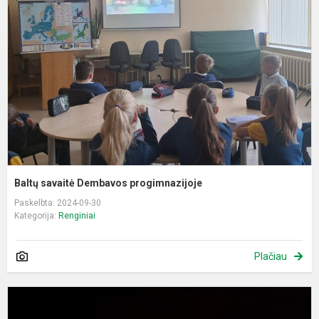
D
p
Baltų savaitė Dembavos progimnazijoje
Paskelbta: 2024-09-30
Kategorija:
Renginiai
Plačiau
V
ir