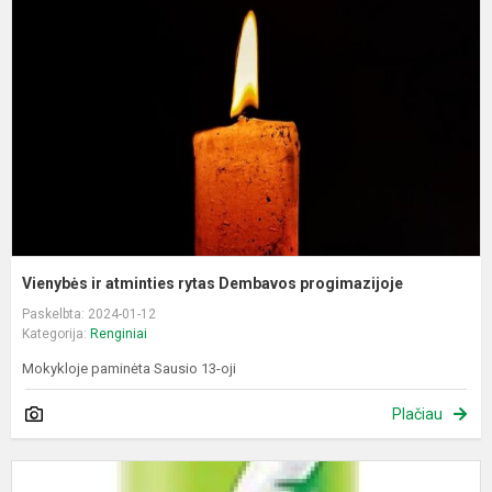
a
r
D
p
Vienybės ir atminties rytas Dembavos progimazijoje
Paskelbta: 2024-01-12
Kategorija:
Renginiai
Mokykloje paminėta Sausio 13-oji
Plačiau
D