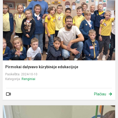
k
e
Pirmokai dalyvavo kūrybinėje edukacijoje
Paskelbta: 2024-10-10
Kategorija:
Renginiai
Plačiau
A
S