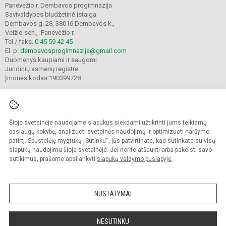
Panevėžio r. Dembavos progimnazija
Savivaldybės biudžetinė įstaiga
Dembavos g. 28, 38016 Dembavos k.,
Velžio sen., Panevėžio r.
Tel./ faks.
0 45 59 42 45
El. p.
dembavosprogimnazija@gmail.com
Duomenys kaupiami ir saugomi
Juridinių asmenų registre
Įmonės kodas 190399728
Šioje svetainėje naudojame slapukus siekdami užtikrinti jums teikiamų
© 2021. Panevėžio r. Dembavos progimnazija. Visos teisės saugomos.
Kopijuoti turinį be raštiško progimnazijos sutikimo griežtai draudžiama.
paslaugų kokybę, analizuoti svetainės naudojimą ir optimizuoti naršymo
patirtį. Spustelėję mygtuką „Sutinku“, jūs patvirtinate, kad sutinkate su visų
Prieinamumo paraiška
Slapukų valdymas
slapukų naudojimu šioje svetainėje. Jei norite atšaukti arba pakeisti savo
sutikimus, prašome apsilankyti
slapukų valdymo puslapyje
.
Sumanus būdas atnaujinti
mokyklos interneto
svetainę
NUSTATYMAI
NESUTINKU