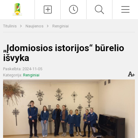
Paieška
Men
Titulinis
Naujienos
Renginiai
„Įdomiosios istorijos“ būrelio
išvyka
Paskelbta: 2024-11-05
Kategorija:
Renginiai