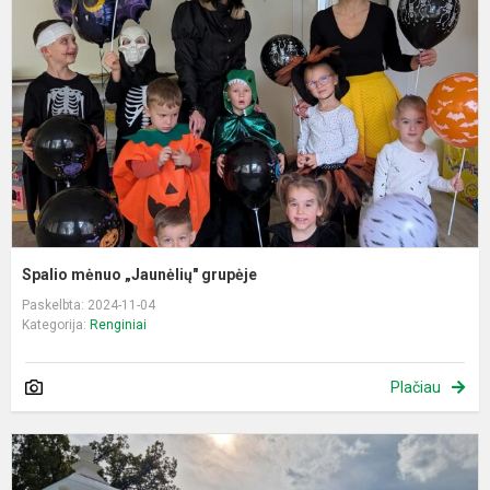
g
Spalio mėnuo „Jaunėlių" grupėje
Paskelbta: 2024-11-04
Kategorija:
Renginiai
Plačiau
I
į