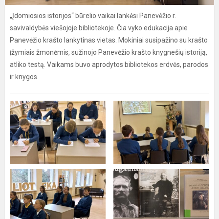
„Įdomiosios istorijos“ būrelio vaikai lankėsi Panevėžio r.
savivaldybės viešojoje bibliotekoje. Čia vyko edukacija apie
Panevėžio krašto lankytinas vietas. Mokiniai susipažino su krašto
įžymiais žmonėmis, sužinojo Panevėžio krašto knygnešių istoriją,
atliko testą. Vaikams buvo aprodytos bibliotekos erdvės, parodos
ir knygos.