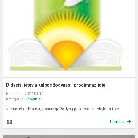
l
k
ž
-
p
Didysis lietuvių kalbos žodynas - progimnazijoje!
Paskelbta: 2024-01-10
Kategorija:
Renginiai
Vienas iš didžiausių pasaulyje žodynų puikuojasi mokyklos foje
Plačiau
P