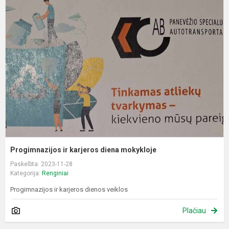
ir
k
d
m
Progimnazijos ir karjeros diena mokykloje
Paskelbta: 2023-11-28
Kategorija:
Renginiai
Progimnazijos ir karjeros dienos veiklos
Plačiau