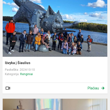
Š
Išvyka į Šiaulius
Paskelbta: 2024-10-10
Kategorija:
Renginiai
Plačiau
B
s