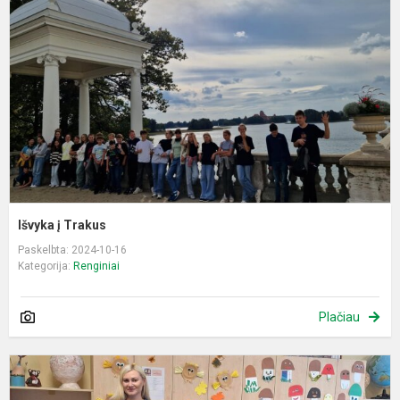
T
Išvyka į Trakus
Paskelbta: 2024-10-16
Kategorija:
Renginiai
Plačiau
P
d