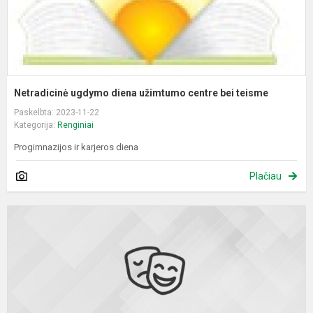
Netradicinė ugdymo diena užimtumo centre bei teisme
Paskelbta: 2023-11-22
Kategorija:
Renginiai
Progimnazijos ir karjeros diena
Plačiau
S
i
į
r
A