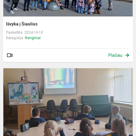
Išvyka į Šiaulius
Paskelbta: 2024-10-10
Kategorija:
Renginiai
Plačiau
B
s
D
p