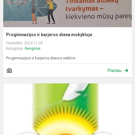
Progimnazijos ir karjeros diena mokykloje
Paskelbta: 2023-11-28
Kategorija:
Renginiai
Progimnazijos ir karjeros dienos veiklos
Plačiau
N
u
d
u
c
b
t