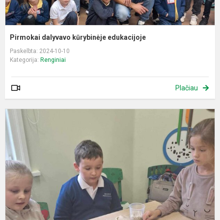
Pirmokai dalyvavo kūrybinėje edukacijoje
Paskelbta: 2024-10-10
Kategorija:
Renginiai
Plačiau
A
S
v