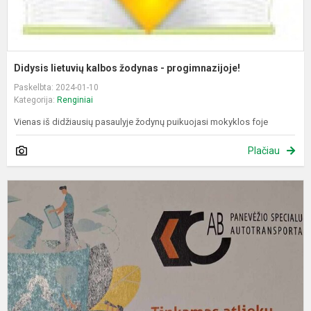
Didysis lietuvių kalbos žodynas - progimnazijoje!
Paskelbta: 2024-01-10
Kategorija:
Renginiai
Vienas iš didžiausių pasaulyje žodynų puikuojasi mokyklos foje
Plačiau
P
ir
k
d
m