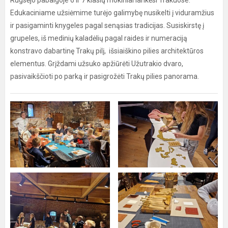
Rugsėjo pabaigoje 6 ir 7 klasių mokiniai lankėsi Trakuose.
Edukaciniame užsiėmime turėjo galimybę nusikelti į viduramžius
ir pasigaminti knygeles pagal senąsias tradicijas. Susiskirstę į
grupeles, iš medinių kaladėlių pagal raides ir numeraciją
konstravo dabartinę Trakų pilį, išsiaiškino pilies architektūros
elementus. Grįždami užsuko apžiūrėti Užutrakio dvaro,
pasivaikščioti po parką ir pasigrožėti Trakų pilies panorama.