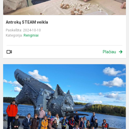
Antrokų STEAM veikla
Paskelbta: 2024-10-10
Kategorija:
Renginiai
Plačiau
I
į
Š