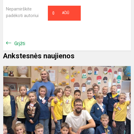
Nepamirškite
0
AČIŪ
padėkoti autoriui
Grįžti
Ankstesnės naujienos
P
d
k
e