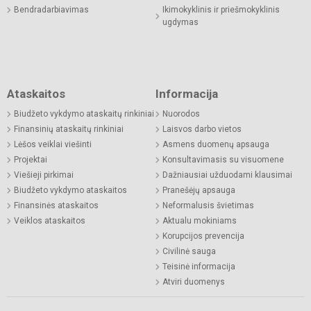
Bendradarbiavimas
Ikimokyklinis ir priešmokyklinis
ugdymas
Ataskaitos
Informacija
Biudžeto vykdymo ataskaitų rinkiniai
Nuorodos
Finansinių ataskaitų rinkiniai
Laisvos darbo vietos
Lėšos veiklai viešinti
Asmens duomenų apsauga
Projektai
Konsultavimasis su visuomene
Viešieji pirkimai
Dažniausiai užduodami klausimai
Biudžeto vykdymo ataskaitos
Pranešėjų apsauga
Finansinės ataskaitos
Neformalusis švietimas
Veiklos ataskaitos
Aktualu mokiniams
Korupcijos prevencija
Civilinė sauga
Teisinė informacija
Atviri duomenys