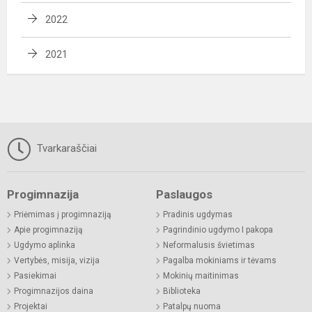
2022
2021
Tvarkaraščiai
Progimnazija
Paslaugos
Priėmimas į progimnaziją
Pradinis ugdymas
Apie progimnaziją
Pagrindinio ugdymo I pakopa
Ugdymo aplinka
Neformalusis švietimas
Vertybės, misija, vizija
Pagalba mokiniams ir tėvams
Pasiekimai
Mokinių maitinimas
Progimnazijos daina
Biblioteka
Projektai
Patalpų nuoma