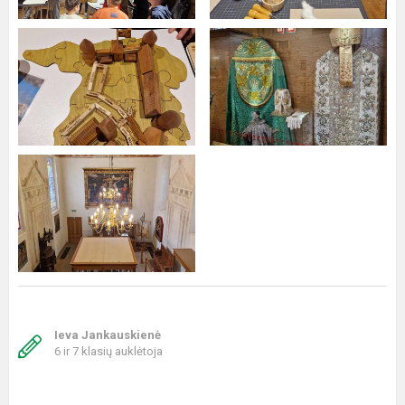
Ieva Jankauskienė
6 ir 7 klasių auklėtoja