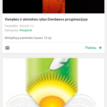
Vienybės ir atminties rytas Dembavos progimazijoje
Paskelbta: 2024-01-12
Kategorija:
Renginiai
Mokykloje paminėta Sausio 13-oji
Plačiau
D
l
k
ž
-
p