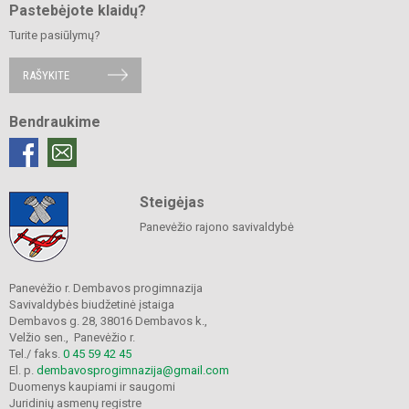
Pastebėjote klaidų?
Turite pasiūlymų?
RAŠYKITE
Bendraukime
Steigėjas
Panevėžio rajono savivaldybė
Panevėžio r. Dembavos progimnazija
Savivaldybės biudžetinė įstaiga
Dembavos g. 28, 38016 Dembavos k.,
Velžio sen., Panevėžio r.
Tel./ faks.
0 45 59 42 45
El. p.
dembavosprogimnazija@gmail.com
Duomenys kaupiami ir saugomi
Juridinių asmenų registre