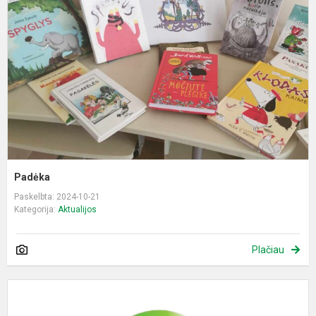
Padėka
Paskelbta: 2024-10-21
Kategorija:
Aktualijos
Plačiau
T
m