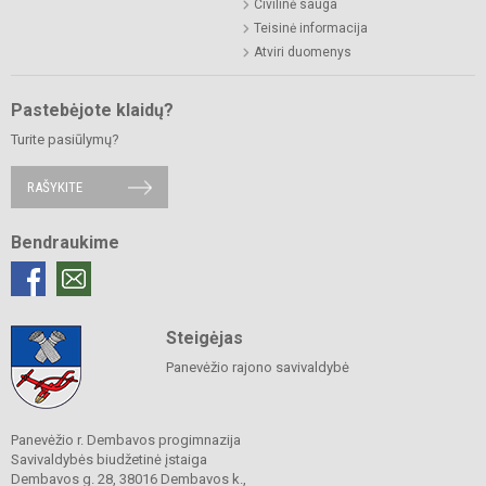
Civilinė sauga
Teisinė informacija
Atviri duomenys
Pastebėjote klaidų?
Turite pasiūlymų?
RAŠYKITE
Bendraukime
Steigėjas
Panevėžio rajono savivaldybė
Panevėžio r. Dembavos progimnazija
Savivaldybės biudžetinė įstaiga
Dembavos g. 28, 38016 Dembavos k.,