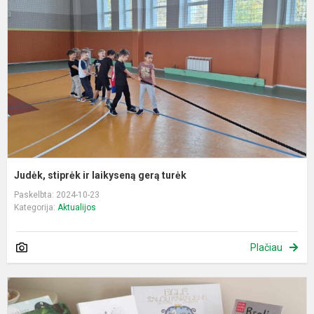
ir
l
g
t
Judėk, stiprėk ir laikyseną gerą turėk
Paskelbta: 2024-10-23
Kategorija:
Aktualijos
Plačiau
P