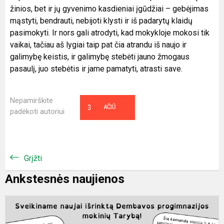
žinios, bet ir jų gyvenimo kasdieniai įgūdžiai – gebėjimas
mąstyti, bendrauti, nebijoti klysti ir iš padarytų klaidų
pasimokyti. Ir nors gali atrodyti, kad mokykloje mokosi tik
vaikai, tačiau aš lygiai taip pat čia atrandu iš naujo ir
galimybę keistis, ir galimybę stebėti jauno žmogaus
pasaulį, juo stebėtis ir jame pamatyti, atrasti save.
Nepamirškite
3
AČIŪ
padėkoti autoriui
Grįžti
Ankstesnės naujienos
M
t