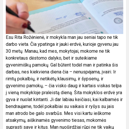
Esu Rita Rožėnienė, ir mokykla man jau seniai tapo ne tik
darbo vieta. Čia ypatinga ir jauki erdvė, kurioje gyvenu jau
30 metų. Manau, kad mes, mokytojai, mokome ne tik
konkretaus dėstomo dalyko, bet ir suteikiame
gyvenimiškų pamokų. Gal būtent todėl man ir patinka šis
darbas, nes kiekviena diena čia – nenuspėjama, įvairi. Ir
rimtų pokalbių, ir netikėtų klausimų, ir šypsenų, ir
gyvenimo pamokų, – čia visko daug ir kartais viskas telpa
į vieną mokykloje praleistą dieną. Šita mokyklos erdvė yra
gyva ir nuolat kintanti. Ji dar labiau keičiasi, kai kalbamės ir
bendraujame, todėl pokalbiai su vaikais ir ryšys su jais
man atrodo be galo svarbūs. Mes visi kartu ieškome
atsakymų, aiškinamės gyvenimo tiesas, mokomės
suprasti save ir kitus. Man nuoširdžiai rūpi ne tik vaikų