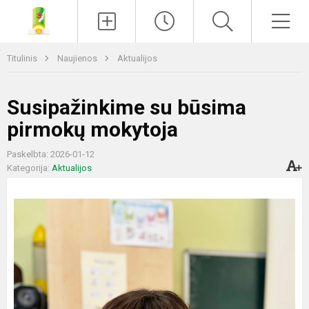
Paieška
Men
Titulinis
Naujienos
Aktualijos
Susipažinkime su būsima
pirmokų mokytoja
Paskelbta: 2026-01-12
Kategorija:
Aktualijos