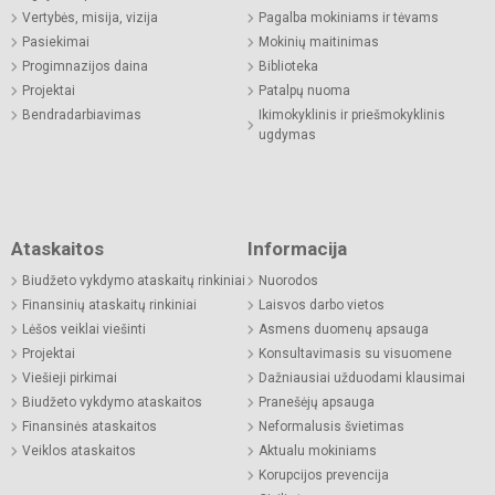
Vertybės, misija, vizija
Pagalba mokiniams ir tėvams
Pasiekimai
Mokinių maitinimas
Progimnazijos daina
Biblioteka
Projektai
Patalpų nuoma
Bendradarbiavimas
Ikimokyklinis ir priešmokyklinis
ugdymas
Ataskaitos
Informacija
Biudžeto vykdymo ataskaitų rinkiniai
Nuorodos
Finansinių ataskaitų rinkiniai
Laisvos darbo vietos
Lėšos veiklai viešinti
Asmens duomenų apsauga
Projektai
Konsultavimasis su visuomene
Viešieji pirkimai
Dažniausiai užduodami klausimai
Biudžeto vykdymo ataskaitos
Pranešėjų apsauga
Finansinės ataskaitos
Neformalusis švietimas
Veiklos ataskaitos
Aktualu mokiniams
Korupcijos prevencija