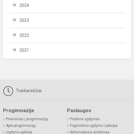
2024
2023
2022
2021
Tvarkaraščiai
Progimnazija
Paslaugos
Priėmimas į progimnaziją
Pradinis ugdymas
Apie progimnaziją
Pagrindinio ugdymo I pakopa
Ugdymo aplinka
Neformalusis švietimas