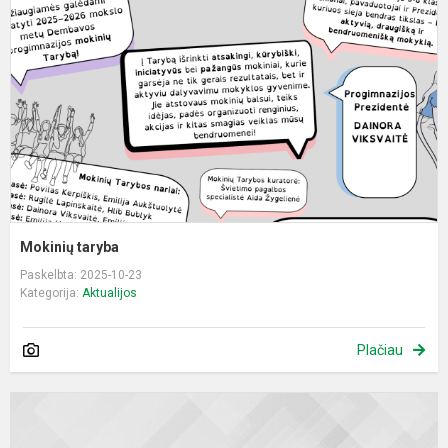
Mokinių taryba
Paskelbta: 2025-10-23
Kategorija:
Aktualijos
Plačiau
S
h