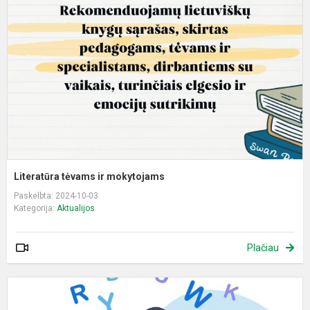
ir
m
Literatūra tėvams ir mokytojams
Paskelbta: 2024-10-03
Kategorija:
Aktualijos
Plačiau
S
-