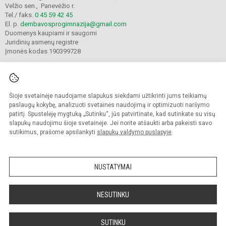
Velžio sen., Panevėžio r.
Tel./ faks.
0 45 59 42 45
El. p.
dembavosprogimnazija@gmail.com
Duomenys kaupiami ir saugomi
Juridinių asmenų registre
Įmonės kodas 190399728
Šioje svetainėje naudojame slapukus siekdami užtikrinti jums teikiamų
© 2021. Panevėžio r. Dembavos progimnazija. Visos teisės saugomos.
Kopijuoti turinį be raštiško progimnazijos sutikimo griežtai draudžiama.
paslaugų kokybę, analizuoti svetainės naudojimą ir optimizuoti naršymo
patirtį. Spustelėję mygtuką „Sutinku“, jūs patvirtinate, kad sutinkate su visų
Prieinamumo paraiška
Slapukų valdymas
slapukų naudojimu šioje svetainėje. Jei norite atšaukti arba pakeisti savo
sutikimus, prašome apsilankyti
slapukų valdymo puslapyje
.
Sumanus būdas atnaujinti
mokyklos interneto
svetainę
NUSTATYMAI
NESUTINKU
SUTINKU