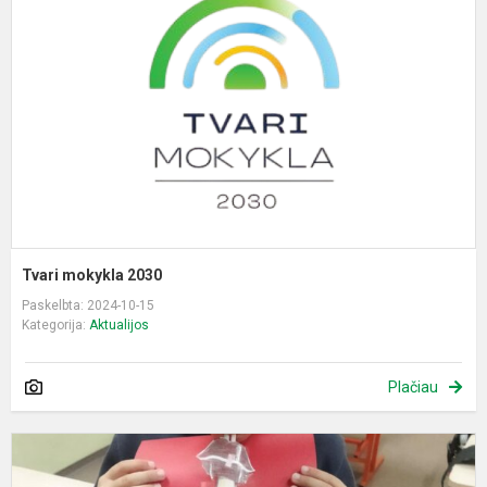
2
Tvari mokykla 2030
Paskelbta: 2024-10-15
Kategorija:
Aktualijos
Plačiau
T
S