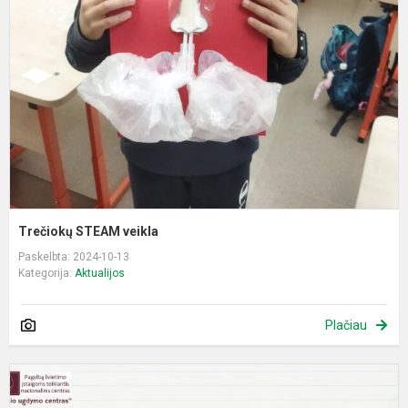
v
Trečiokų STEAM veikla
Paskelbta: 2024-10-13
Kategorija:
Aktualijos
Plačiau
L
t